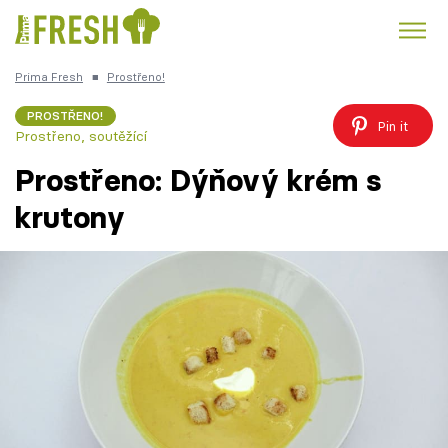
Prima Fresh
■
Prostřeno!
Kuře
Polévky k večeři
Rychlé večeře
Trendy:
PROSTŘENO!
Pin it
Prostřeno, soutěžící
Česká kuchyně
Čokoláda
Prostřeno: Dýňový krém s
krutony
Témata
Recepty
Články
TV Program