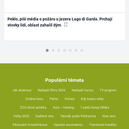
Peklo, píší média o požáru u jezera Lago di Garda. Prchají
stovky lidí, oblast zahalil dým
Populární témata
Jak zhubnout
Nejlepší filmy 2024
Nejlepší horory
TV program
Změna času
Partie
Počasí
Kdy budou volby
ZOO Nové začátky
Auto – katalog
7 pádů Honzy Dědka
Volby 2025
Svařené víno
Tatarák podle Pohlreicha
Aloe vera
Pěstování lichořeřišnice
Výpočet ascendentu
Tvarohové knedlíky