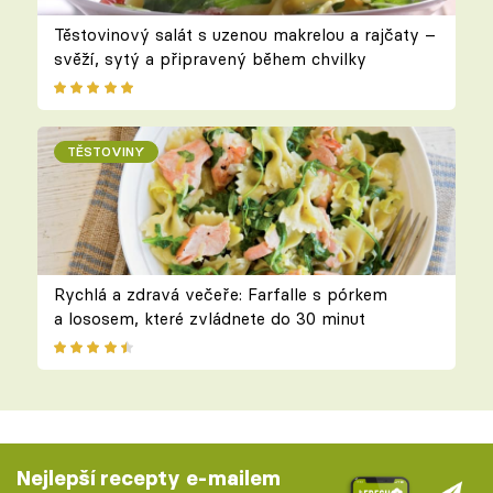
Těstovinový salát s uzenou makrelou a rajčaty –
svěží, sytý a připravený během chvilky
TĚSTOVINY
Rychlá a zdravá večeře: Farfalle s pórkem
a lososem, které zvládnete do 30 minut
Nejlepší recepty e-mailem