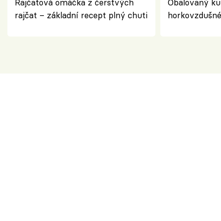
Rajčatová omáčka z čerstvých
Obalovaný kuř
rajčat – základní recept plný chuti
horkovzdušné 
novém pojetí
Olivera