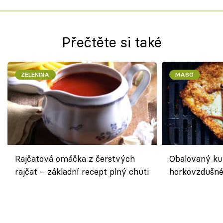
Přečtěte si také
ZELENINA
MASO
Rajčatová omáčka z čerstvých
Obalovaný kuř
rajčat – základní recept plný chuti
horkovzdušné 
novém pojetí
Olivera