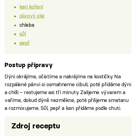
kari koření
olivový olej
chleba
sůl
pepř
Postup přípravy
Dýni okrájíme, očistíme a nakrájíme na kostičky. Na
rozpálené pánvi si osmahneme cibuli, poté přidáme dýni
a chilli – restujeme asi tři minuty. Zalijeme vývarem a
vaříme, dokud dýně nezměkne, poté přilijeme smetanu
a rozmixujeme. Sůl, pepř a kari přidáme podle chuti.
Zdroj receptu