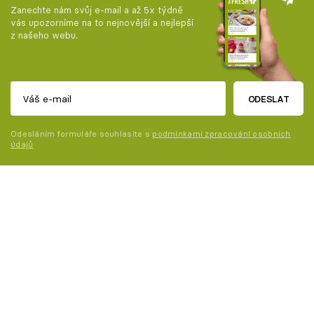
Zanechte nám svůj e-mail a až 5x týdně
vás upozorníme na to nejnovější a nejlepší
z našeho webu.
ODESLAT
Odesláním formuláře souhlasíte s
podmínkami zpracování osobních
údajů