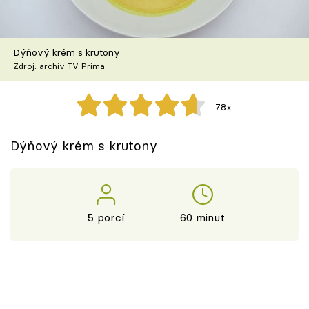
Škola vaření
Recepty z TV
Dýňový krém s krutony
Zdroj: archiv TV Prima
Speciál: Cuketa
78x
Těhotnej kuchař
Dýňový krém s krutony
Sledujte prima+
Přihlášení
5 porcí
60 minut
Sledujte nás