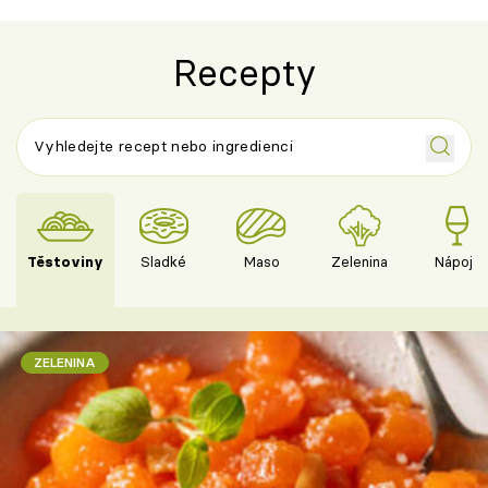
Recepty
Těstoviny
Sladké
Maso
Zelenina
Nápoje
ZELENINA