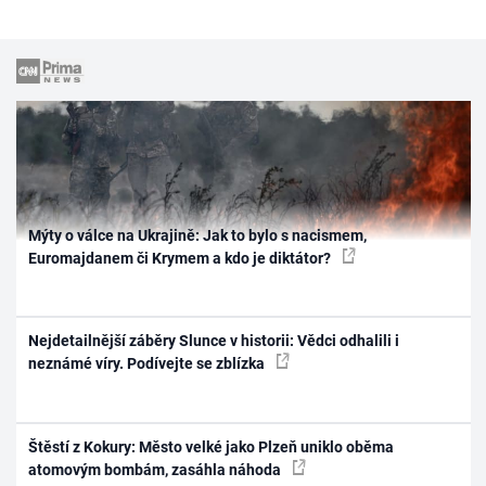
Mýty o válce na Ukrajině: Jak to bylo s nacismem,
Euromajdanem či Krymem a kdo je diktátor?
Nejdetailnější záběry Slunce v historii: Vědci odhalili i
neznámé víry. Podívejte se zblízka
Štěstí z Kokury: Město velké jako Plzeň uniklo oběma
atomovým bombám, zasáhla náhoda