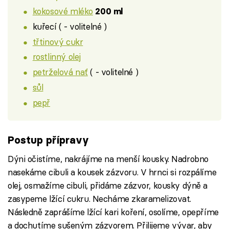
kokosové mléko
200 ml
kuřecí ( - volitelné )
třtinový cukr
rostlinný olej
petrželová nať
( - volitelné )
sůl
pepř
Postup přípravy
Dýni očistíme, nakrájíme na menší kousky. Nadrobno
nasekáme cibuli a kousek zázvoru. V hrnci si rozpálíme
olej, osmažíme cibuli, přidáme zázvor, kousky dýně a
zasypeme lžící cukru. Necháme zkaramelizovat.
Následně zaprášíme lžící kari koření, osolíme, opepříme
a dochutíme sušeným zázvorem. Přilijeme vývar, aby