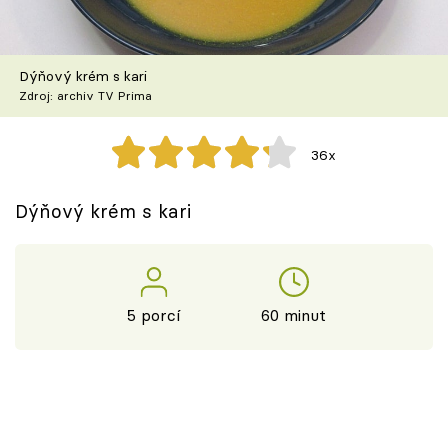
Škola vaření
Recepty z TV
Dýňový krém s kari
Zdroj: archiv TV Prima
Speciál: Cuketa
36x
Těhotnej kuchař
Dýňový krém s kari
Sledujte prima+
Přihlášení
5 porcí
60 minut
Sledujte nás