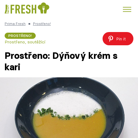
Prima Fresh
■
Prostřeno!
Kuře
Polévky k večeři
Rychlé večeře
Trendy:
PROSTŘENO!
Pin it
Prostřeno, soutěžící
Česká kuchyně
Čokoláda
Prostřeno: Dýňový krém s
kari
Témata
Recepty
Články
TV Program