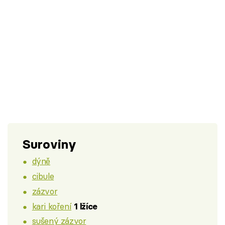
Suroviny
dýně
cibule
zázvor
kari koření
1 lžíce
sušený zázvor