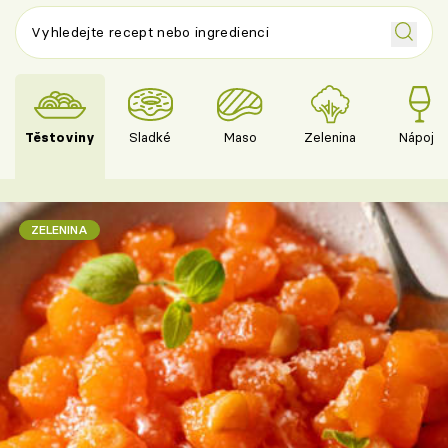
Těstoviny
Sladké
Maso
Zelenina
Nápoje
ZELENINA