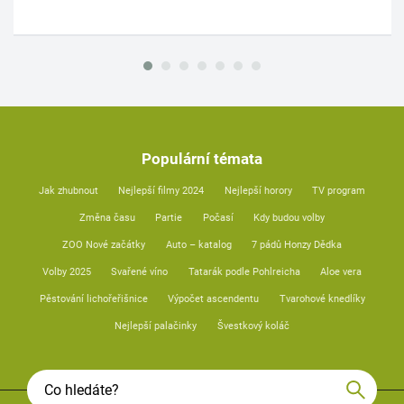
Populární témata
Jak zhubnout
Nejlepší filmy 2024
Nejlepší horory
TV program
Změna času
Partie
Počasí
Kdy budou volby
ZOO Nové začátky
Auto – katalog
7 pádů Honzy Dědka
Volby 2025
Svařené víno
Tatarák podle Pohlreicha
Aloe vera
Pěstování lichořeřišnice
Výpočet ascendentu
Tvarohové knedlíky
Nejlepší palačinky
Švestkový koláč