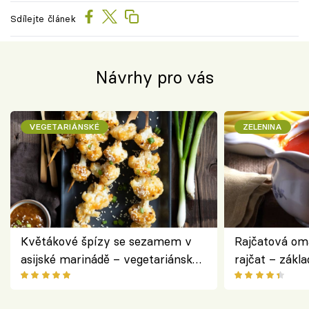
Sdílejte článek
Návrhy pro vás
VEGETARIÁNSKÉ
ZELENINA
Květákové špízy se sezamem v
Rajčatová om
asijské marinádě – vegetariánská
rajčat – zákla
chuťovka z grilu