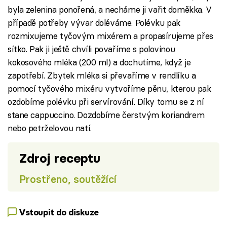
byla zelenina ponořená, a necháme ji vařit doměkka. V
případě potřeby vývar doléváme. Polévku pak
rozmixujeme tyčovým mixérem a propasírujeme přes
sítko. Pak ji ještě chvíli povaříme s polovinou
kokosového mléka (200 ml) a dochutíme, když je
zapotřebí. Zbytek mléka si převaříme v rendlíku a
pomocí tyčového mixéru vytvoříme pěnu, kterou pak
ozdobíme polévku při servírování. Díky tomu se z ní
stane cappuccino. Dozdobíme čerstvým koriandrem
nebo petrželovou natí.
Zdroj receptu
Prostřeno, soutěžící
Vstoupit do diskuze