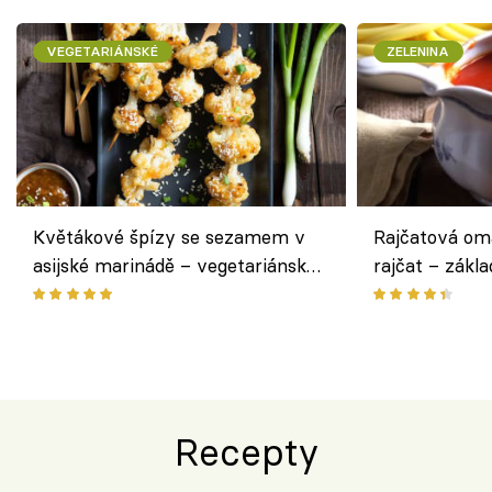
VEGETARIÁNSKÉ
ZELENINA
Květákové špízy se sezamem v
Rajčatová om
asijské marinádě – vegetariánská
rajčat – zákla
chuťovka z grilu
Recepty