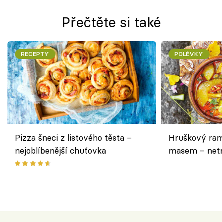
Přečtěte si také
RECEPTY
POLÉVKY
Pizza šneci z listového těsta –
Hruškový ram
nejoblíbenější chuťovka
masem – netr
asijském styl