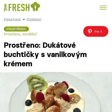
Prima Fresh
■
Prostřeno!
Kuře
Polévky k večeři
Rychlé večeře
Trendy:
PROSTŘENO!
Pin it
Prostřeno, soutěžící
Česká kuchyně
Čokoláda
Prostřeno: Dukátové
buchtičky s vanilkovým
krémem
Témata
Recepty
Články
TV Program