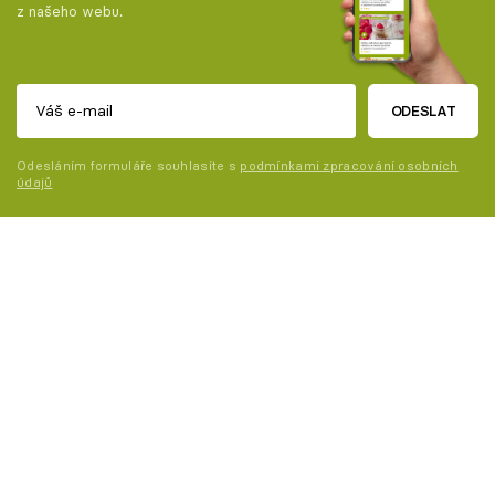
z našeho webu.
ODESLAT
Odesláním formuláře souhlasíte s
podmínkami zpracování osobních
údajů