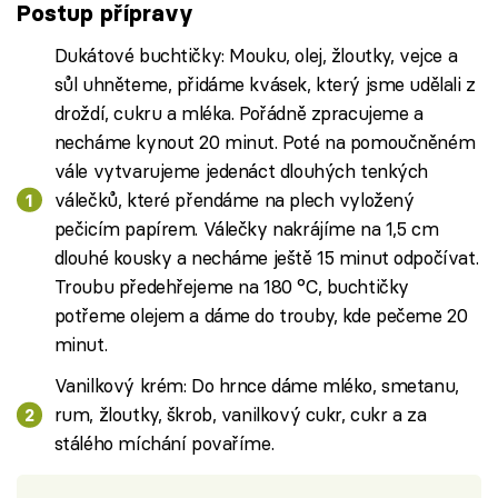
Postup přípravy
Dukátové buchtičky: Mouku, olej, žloutky, vejce a
sůl uhněteme, přidáme kvásek, který jsme udělali z
droždí, cukru a mléka. Pořádně zpracujeme a
necháme kynout 20 minut. Poté na pomoučněném
vále vytvarujeme jedenáct dlouhých tenkých
válečků, které přendáme na plech vyložený
pečicím papírem. Válečky nakrájíme na 1,5 cm
dlouhé kousky a necháme ještě 15 minut odpočívat.
Troubu předehřejeme na 180 °C, buchtičky
potřeme olejem a dáme do trouby, kde pečeme 20
minut.
Vanilkový krém: Do hrnce dáme mléko, smetanu,
rum, žloutky, škrob, vanilkový cukr, cukr a za
stálého míchání povaříme.