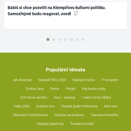
Babiš si chce posvítit na Klempířovu kulturní politiku.
Samozřejmě budu reagovat, uvedl
Populární témata
Jak zhubnout
Nejlepší filmy 2024
Nejlepší horory
TV program
Změna času
Partie
Počasí
Kdy budou volby
ZOO Nové začátky
Auto – katalog
7 pádů Honzy Dědka
Volby 2025
Svařené víno
Tatarák podle Pohlreicha
Aloe vera
Pěstování lichořeřišnice
Výpočet ascendentu
Tvarohové knedlíky
Nejlepší palačinky
Švestkový koláč