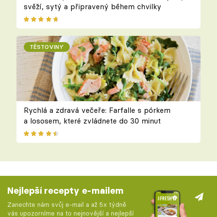
svěží, sytý a připravený během chvilky
TĚSTOVINY
Rychlá a zdravá večeře: Farfalle s pórkem
a lososem, které zvládnete do 30 minut
Nejlepší recepty e-mailem
Zanechte nám svůj e-mail a až 5x týdně
vás upozorníme na to nejnovější a nejlepší