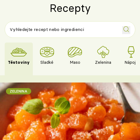
Recepty
Těstoviny
Sladké
Maso
Zelenina
Nápoje
ZELENINA