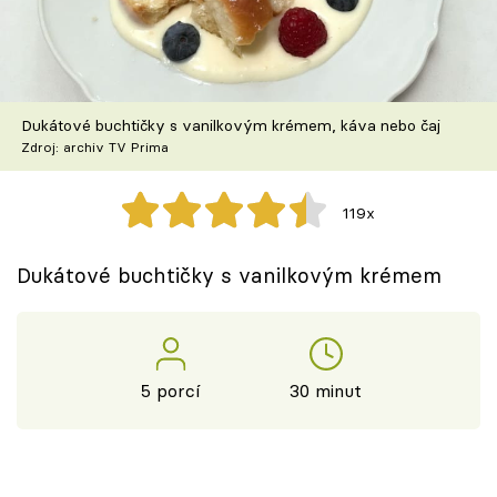
Škola vaření
Recepty z TV
Dukátové buchtičky s vanilkovým krémem, káva nebo čaj
Speciál: Cuketa
Zdroj: archiv TV Prima
Těhotnej kuchař
119x
Sledujte prima+
Dukátové buchtičky s vanilkovým krémem
Přihlášení
5 porcí
30 minut
Sledujte nás