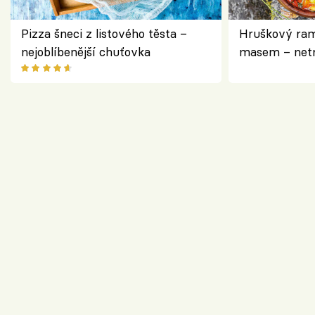
Pizza šneci z listového těsta –
Hruškový ram
nejoblíbenější chuťovka
masem – netr
asijském styl