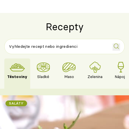
Recepty
Těstoviny
Sladké
Maso
Zelenina
Nápoje
SALÁTY