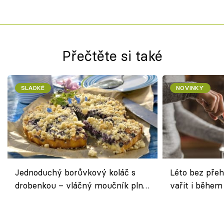
Přečtěte si také
SLADKÉ
NOVINKY
Jednoduchý borůvkový koláč s
Léto bez přeh
drobenkou – vláčný moučník plný
vařit i během
ovoce