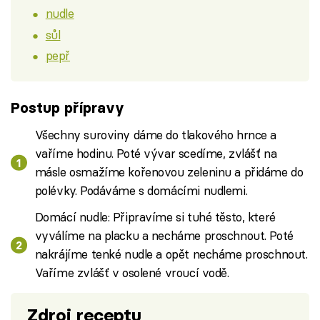
nudle
sůl
pepř
Postup přípravy
Všechny suroviny dáme do tlakového hrnce a
vaříme hodinu. Poté vývar scedíme, zvlášť na
másle osmažíme kořenovou zeleninu a přidáme do
polévky. Podáváme s domácími nudlemi.
Domácí nudle: Připravíme si tuhé těsto, které
vyválíme na placku a necháme proschnout. Poté
nakrájíme tenké nudle a opět necháme proschnout.
Vaříme zvlášť v osolené vroucí vodě.
Zdroj receptu