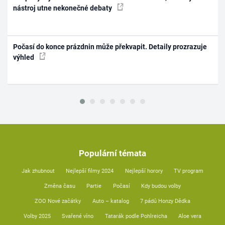
nástroj utne nekonečné debaty
Počasí do konce prázdnin může překvapit. Detaily prozrazuje
výhled
Populární témata
Jak zhubnout
Nejlepší filmy 2024
Nejlepší horory
TV program
Změna času
Partie
Počasí
Kdy budou volby
ZOO Nové začátky
Auto – katalog
7 pádů Honzy Dědka
Volby 2025
Svařené víno
Tatarák podle Pohlreicha
Aloe vera