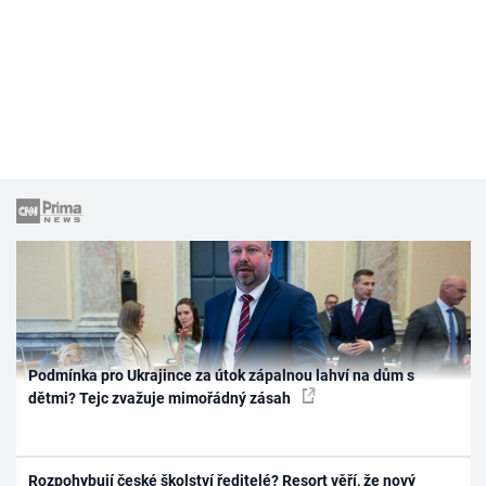
Podmínka pro Ukrajince za útok zápalnou lahví na dům s
dětmi? Tejc zvažuje mimořádný zásah
Rozpohybují české školství ředitelé? Resort věří, že nový