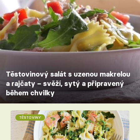
Těstovinový salát s uzenou makrelou
a rajčaty – svěží, sytý a připravený
během chvilky
TĚSTOVINY