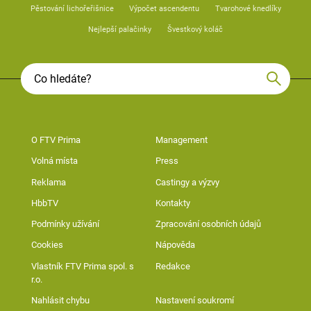
Pěstování lichořeřišnice
Výpočet ascendentu
Tvarohové knedlíky
Nejlepší palačinky
Švestkový koláč
O FTV Prima
Management
Volná místa
Press
Reklama
Castingy a výzvy
HbbTV
Kontakty
Podmínky užívání
Zpracování osobních údajů
Cookies
Nápověda
Vlastník FTV Prima spol. s
Redakce
r.o.
Nahlásit chybu
Nastavení soukromí