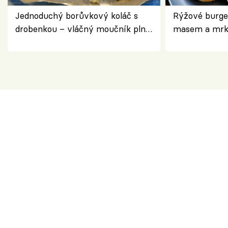
Jednoduchý borůvkový koláč s
Rýžové burge
drobenkou – vláčný moučník plný
masem a mrk
ovoce
salátem – leh