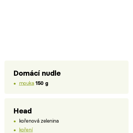
Domácí nudle
mouka
150 g
Head
kořenová zelenina
koření