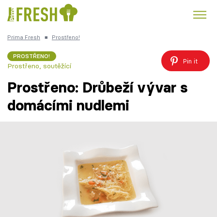
Prima Fresh
■
Prostřeno!
Kuře
Polévky k večeři
Rychlé večeře
Trendy:
PROSTŘENO!
Pin it
Prostřeno, soutěžící
Česká kuchyně
Čokoláda
Prostřeno: Drůbeží vývar s
domácími nudlemi
Témata
Recepty
Články
TV Program