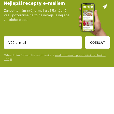
Nejlepší recepty e-mailem
Zanechte nám svůj e-mail a až 5x týdně
vás upozorníme na to nejnovější a nejlepší
z našeho webu.
ODESLAT
Odesláním formuláře souhlasíte s
podmínkami zpracování osobních
údajů