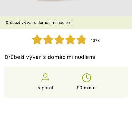
Škola vaření
Recepty z TV
Drůbeží vývar s domácími nudlemi
Speciál: Cuketa
137x
Těhotnej kuchař
Drůbeží vývar s domácími nudlemi
Sledujte prima+
Přihlášení
5 porcí
90 minut
Sledujte nás