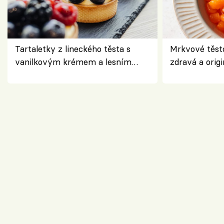
Tartaletky z lineckého těsta s
Mrkvové těst
vanilkovým krémem a lesním
zdravá a origi
ovocem podle Bread Society
klasiky