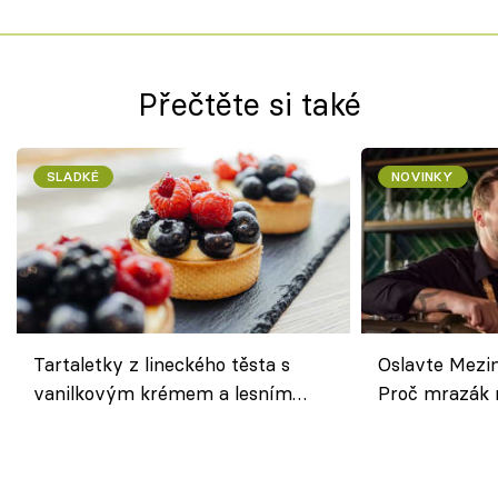
Přečtěte si také
SLADKÉ
NOVINKY
Tartaletky z lineckého těsta s
Oslavte Mezin
vanilkovým krémem a lesním
Proč mrazák n
ovocem podle Bread Society
horku vsadit 