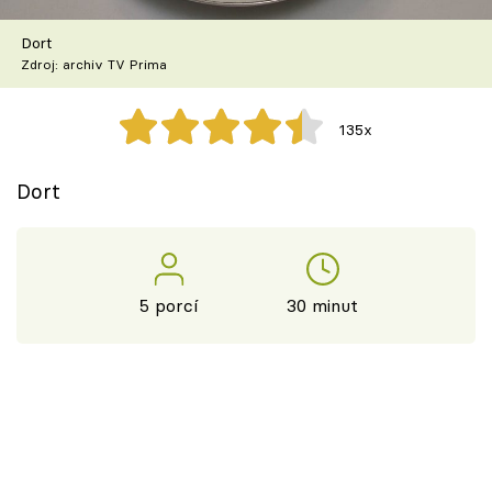
Škola vaření
Dort
Zdroj: archiv TV Prima
Recepty z TV
Speciál: Cuketa
135x
Těhotnej kuchař
Dort
Sledujte prima+
Přihlášení
5 porcí
30 minut
Sledujte nás