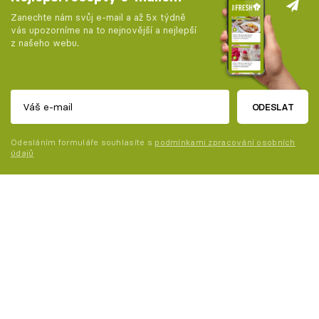
Zanechte nám svůj e-mail a až 5x týdně
vás upozorníme na to nejnovější a nejlepší
z našeho webu.
ODESLAT
Odesláním formuláře souhlasíte s
podmínkami zpracování osobních
údajů