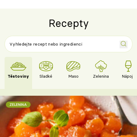
Recepty
Těstoviny
Sladké
Maso
Zelenina
Nápoje
ZELENINA