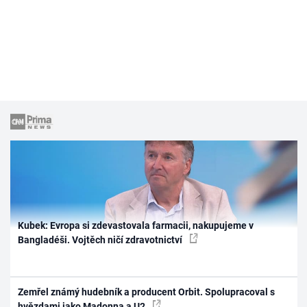
Kubek: Evropa si zdevastovala farmacii, nakupujeme v
Bangladéši. Vojtěch ničí zdravotnictví
Zemřel známý hudebník a producent Orbit. Spolupracoval s
hvězdami jako Madonna a U2