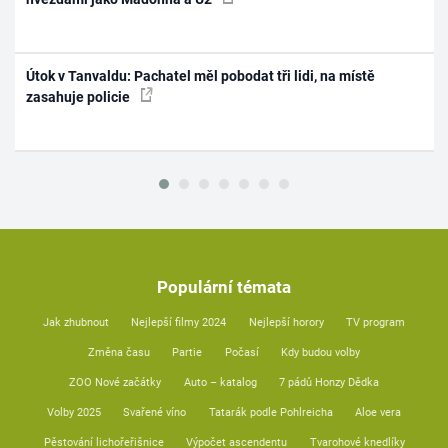
Útok v Tanvaldu: Pachatel měl pobodat tři lidi, na místě
zasahuje policie
Populární témata
Jak zhubnout
Nejlepší filmy 2024
Nejlepší horory
TV program
Změna času
Partie
Počasí
Kdy budou volby
ZOO Nové začátky
Auto – katalog
7 pádů Honzy Dědka
Volby 2025
Svařené víno
Tatarák podle Pohlreicha
Aloe vera
Pěstování lichořeřišnice
Výpočet ascendentu
Tvarohové knedlíky