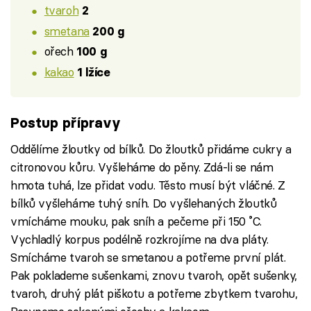
tvaroh
2
smetana
200 g
ořech
100 g
kakao
1 lžíce
Postup přípravy
Oddělíme žloutky od bílků. Do žloutků přidáme cukry a
citronovou kůru. Vyšleháme do pěny. Zdá-li se nám
hmota tuhá, lze přidat vodu. Těsto musí být vláčné. Z
bílků vyšleháme tuhý sníh. Do vyšlehaných žloutků
vmícháme mouku, pak sníh a pečeme při 150 ˚C.
Vychladlý korpus podélně rozkrojíme na dva pláty.
Smícháme tvaroh se smetanou a potřeme první plát.
Pak poklademe sušenkami, znovu tvaroh, opět sušenky,
tvaroh, druhý plát piškotu a potřeme zbytkem tvarohu,