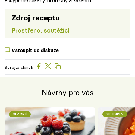
Posypeme sekanými ořechy a kakaem.
Zdroj receptu
Prostřeno, soutěžící
Vstoupit do diskuze
Sdílejte článek
Návrhy pro vás
SLADKÉ
ZELENINA