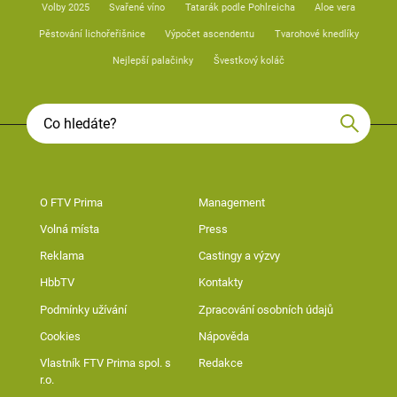
Volby 2025
Svařené víno
Tatarák podle Pohlreicha
Aloe vera
Pěstování lichořeřišnice
Výpočet ascendentu
Tvarohové knedlíky
Nejlepší palačinky
Švestkový koláč
O FTV Prima
Management
Volná místa
Press
Reklama
Castingy a výzvy
HbbTV
Kontakty
Podmínky užívání
Zpracování osobních údajů
Cookies
Nápověda
Vlastník FTV Prima spol. s
Redakce
r.o.