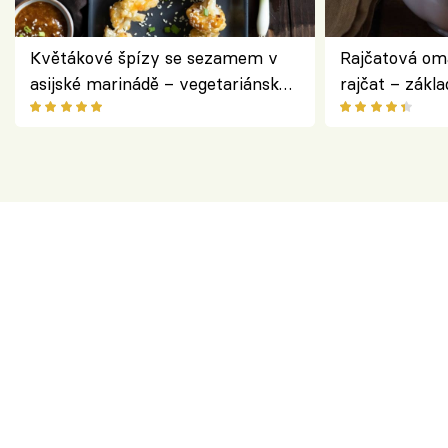
Květákové špízy se sezamem v
Rajčatová om
asijské marinádě – vegetariánská
rajčat – zákla
chuťovka z grilu