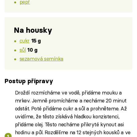
pepř
Na housky
cukr
15 g
sůl
10 g
sezamová semínka
Postup přípravy
Droždí rozmícháme ve vodě, přidáme mouku a
mrkev. Jemně promícháme a necháme 20 minut
odstát. Poté přidáme cukr a sůl a prohněteme. Až
uvidíme, že těsto získává hladkou konzistenci,
přidáme olej. Těsto necháme přikryté kynout asi
hodinu a půl. Rozdělíme na 12 stejných kousků a ve