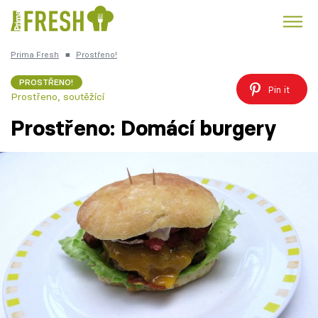
Prima Fresh
■
Prostřeno!
Kuře
Polévky k večeři
Rychlé večeře
Trendy:
PROSTŘENO!
Pin it
Prostřeno, soutěžící
Česká kuchyně
Čokoláda
Prostřeno: Domácí burgery
Témata
Recepty
Články
TV Program