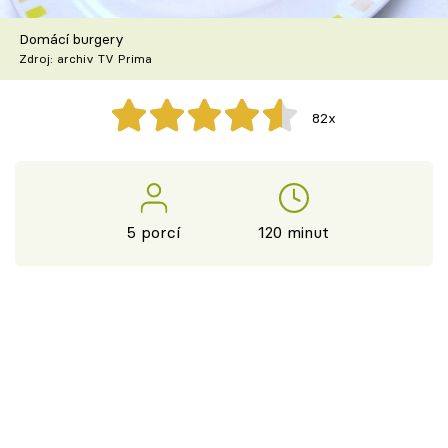
Škola vaření
Domácí burgery
Zdroj: archiv TV Prima
Recepty z TV
Speciál: Cuketa
82x
Těhotnej kuchař
Sledujte prima+
5 porcí
120 minut
Přihlášení
Sledujte nás