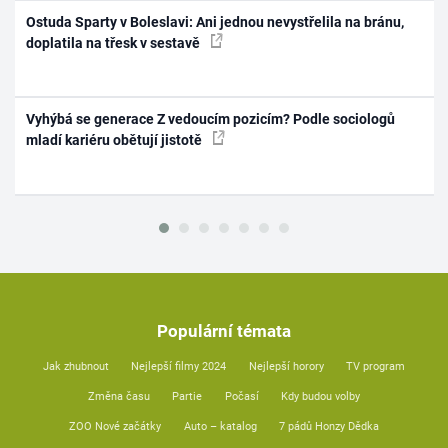
Ostuda Sparty v Boleslavi: Ani jednou nevystřelila na bránu,
doplatila na třesk v sestavě
Vyhýbá se generace Z vedoucím pozicím? Podle sociologů
mladí kariéru obětují jistotě
Populární témata
Jak zhubnout
Nejlepší filmy 2024
Nejlepší horory
TV program
Změna času
Partie
Počasí
Kdy budou volby
ZOO Nové začátky
Auto – katalog
7 pádů Honzy Dědka