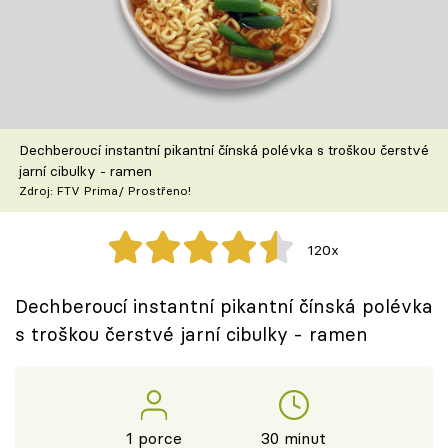
Škola vaření
Recepty z TV
Speciál: Cuketa
Dechberoucí instantní pikantní čínská polévka s troškou čerstvé
Těhotnej kuchař
jarní cibulky - ramen
Zdroj: FTV Prima/ Prostřeno!
Sledujte prima+
120x
Přihlášení
Dechberoucí instantní pikantní čínská polévka
s troškou čerstvé jarní cibulky - ramen
Sledujte nás
1 porce
30 minut