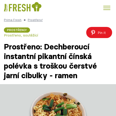
Prima Fresh
■
Prostřeno!
Kuře
Polévky k večeři
Rychlé večeře
Trendy:
PROSTŘENO!
Pin it
Prostřeno, soutěžící
Česká kuchyně
Čokoláda
Prostřeno: Dechberoucí
instantní pikantní čínská
polévka s troškou čerstvé
Témata
jarní cibulky - ramen
Recepty
Články
TV Program