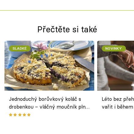
Přečtěte si také
SLADKÉ
NOVINKY
Jednoduchý borůvkový koláč s
Léto bez přeh
drobenkou – vláčný moučník plný
vařit i během
ovoce