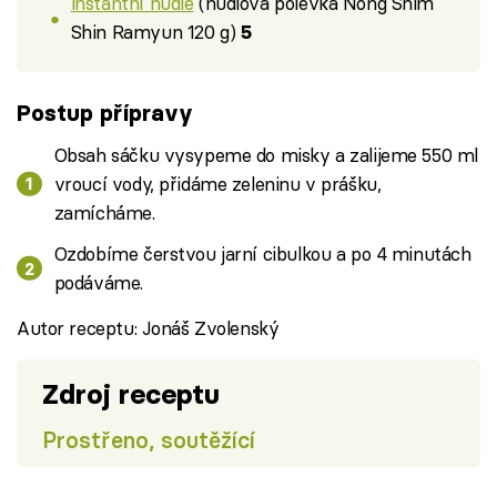
instantní nudle
(nudlová polévka Nong Shim
Shin Ramyun 120 g)
5
Postup přípravy
Obsah sáčku vysypeme do misky a zalijeme 550 ml
vroucí vody, přidáme zeleninu v prášku,
zamícháme.
Ozdobíme čerstvou jarní cibulkou a po 4 minutách
podáváme.
Autor receptu: Jonáš Zvolenský
Zdroj receptu
Prostřeno, soutěžící