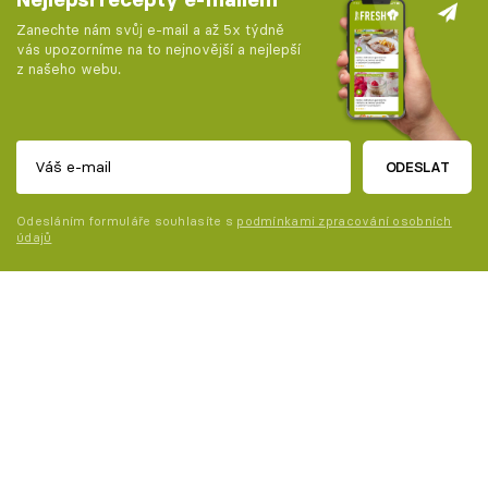
Zanechte nám svůj e-mail a až 5x týdně
vás upozorníme na to nejnovější a nejlepší
z našeho webu.
ODESLAT
Odesláním formuláře souhlasíte s
podmínkami zpracování osobních
údajů