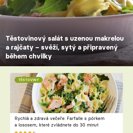
Těstovinový salát s uzenou makrelou
a rajčaty – svěží, sytý a připravený
během chvilky
TĚSTOVINY
Rychlá a zdravá večeře: Farfalle s pórkem
a lososem, které zvládnete do 30 minut