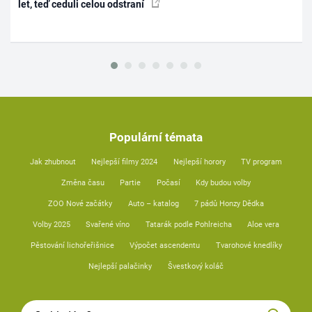
let, teď ceduli celou odstraní
Populární témata
Jak zhubnout
Nejlepší filmy 2024
Nejlepší horory
TV program
Změna času
Partie
Počasí
Kdy budou volby
ZOO Nové začátky
Auto – katalog
7 pádů Honzy Dědka
Volby 2025
Svařené víno
Tatarák podle Pohlreicha
Aloe vera
Pěstování lichořeřišnice
Výpočet ascendentu
Tvarohové knedlíky
Nejlepší palačinky
Švestkový koláč