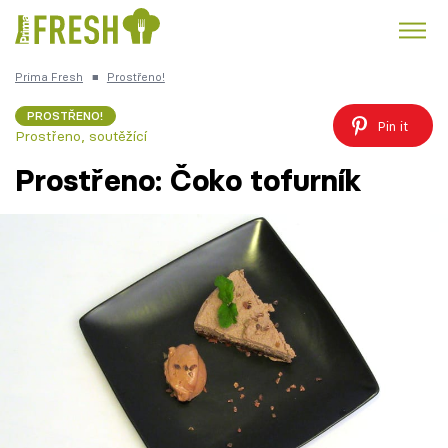
Prima Fresh
■
Prostřeno!
Kuře
Polévky k večeři
Rychlé večeře
Trendy:
PROSTŘENO!
Pin it
Prostřeno, soutěžící
Česká kuchyně
Čokoláda
Prostřeno: Čoko tofurník
Témata
Recepty
Články
TV Program