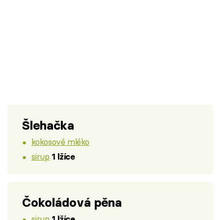
Šlehačka
kokosové mléko
sirup
1 lžíce
Čokoládová pěna
sirup
1 lžíce