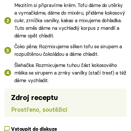
Mezitím si připravíme krém. Tofu dáme do utěrky
a vymačkáme, dáme do mixéru, přidáme kokosový
cukr, zrníčka vanilky, kakao a mixujeme dohladka.
Tuto směs dáme na vychladlý korpus z mandlí a
dáme opět chladit.
Čoko pěna: Rozmixujeme silken tofu se sirupem a
rozpuštěnou čokoládou a dáme chladit.
Šlehačka: Rozmixujeme tuhou část kokosového
mléka se sirupem a zrnky vanilky (stačí tresť) a též
dáme vychladit.
Zdroj receptu
Prostřeno, soutěžící
Vstoupit do diskuze