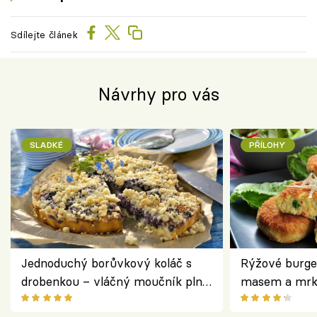
Sdílejte článek
Návrhy pro vás
SLADKÉ
PŘÍLOHY
Jednoduchý borůvkový koláč s
Rýžové burge
drobenkou – vláčný moučník plný
masem a mrk
ovoce
salátem – leh