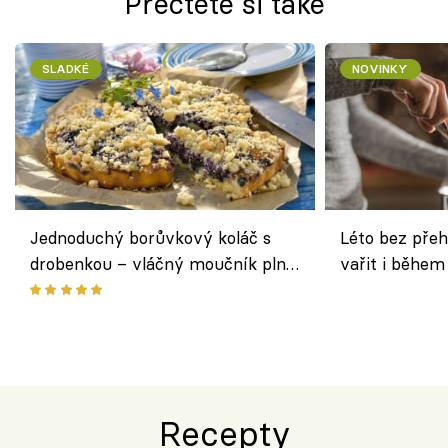
Přečtěte si také
SLADKÉ
NOVINKY
Jednoduchý borůvkový koláč s
Léto bez přeh
drobenkou – vláčný moučník plný
vařit i během
ovoce
Recepty