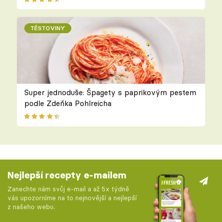
TĚSTOVINY
Super jednoduše: Špagety s paprikovým pestem
podle Zdeňka Pohlreicha
Nejlepší recepty e-mailem
Zanechte nám svůj e-mail a až 5x týdně
vás upozorníme na to nejnovější a nejlepší
z našeho webu.