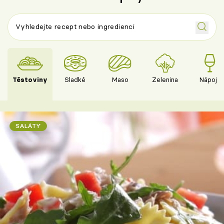
Těstoviny
Sladké
Maso
Zelenina
Nápoje
SALÁTY