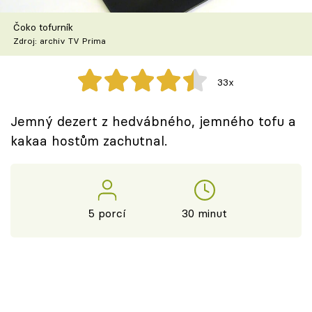
Škola vaření
Čoko tofurník
Zdroj: archiv TV Prima
Recepty z TV
Speciál: Cuketa
33x
Těhotnej kuchař
Jemný dezert z hedvábného, jemného tofu a
kakaa hostům zachutnal.
Sledujte prima+
Přihlášení
5 porcí
30 minut
Sledujte nás