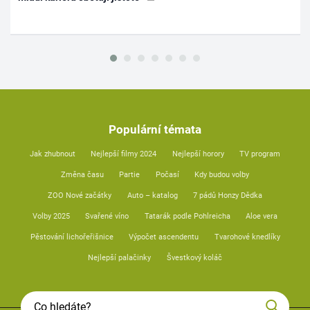
Populární témata
Jak zhubnout
Nejlepší filmy 2024
Nejlepší horory
TV program
Změna času
Partie
Počasí
Kdy budou volby
ZOO Nové začátky
Auto – katalog
7 pádů Honzy Dědka
Volby 2025
Svařené víno
Tatarák podle Pohlreicha
Aloe vera
Pěstování lichořeřišnice
Výpočet ascendentu
Tvarohové knedlíky
Nejlepší palačinky
Švestkový koláč