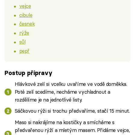
vejce
cibule
česnek
rýže
sůl
pepř
Postup přípravy
Hlávkové zelí si vcelku uvaříme ve vodě doměkka.
Poté zelí scedíme, necháme vychladnout a
rozdělíme je na jednotlivé listy.
Sáčkovou rýži si trochu předvaříme, stačí 15 minut.
Maso si nakrájíme na kostičky a smícháme s
předvařenou rýží a mletým masem. Přidáme vejce,