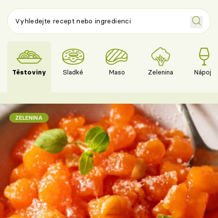
Těstoviny
Sladké
Maso
Zelenina
Nápoje
ZELENINA