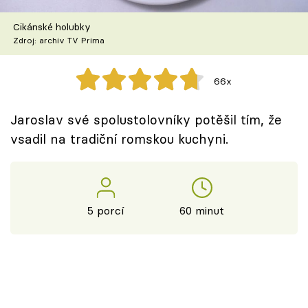
Škola vaření
Cikánské holubky
Zdroj: archiv TV Prima
Recepty z TV
Speciál: Cuketa
66x
Těhotnej kuchař
Jaroslav své spolustolovníky potěšil tím, že
vsadil na tradiční romskou kuchyni.
Sledujte prima+
Přihlášení
5 porcí
60 minut
Sledujte nás