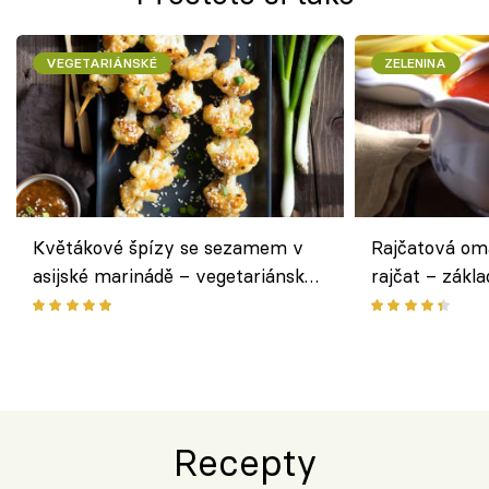
VEGETARIÁNSKÉ
ZELENINA
Květákové špízy se sezamem v
Rajčatová om
asijské marinádě – vegetariánská
rajčat – zákla
chuťovka z grilu
Recepty