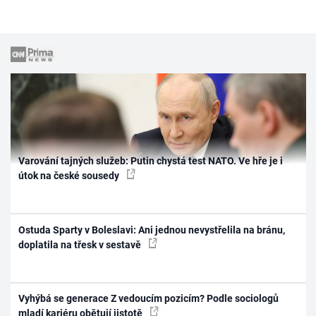
Varování tajných služeb: Putin chystá test NATO. Ve hře je i
útok na české sousedy
Ostuda Sparty v Boleslavi: Ani jednou nevystřelila na bránu,
doplatila na třesk v sestavě
Vyhýbá se generace Z vedoucím pozicím? Podle sociologů
mladí kariéru obětují jistotě