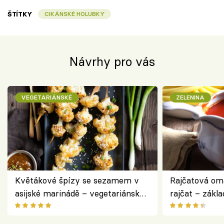
ŠTÍTKY
CIKÁNSKÉ HOLUBKY
Návrhy pro vás
VEGETARIÁNSKÉ
ZELENINA
Květákové špízy se sezamem v
Rajčatová om
asijské marinádě – vegetariánská
rajčat – zákla
chuťovka z grilu