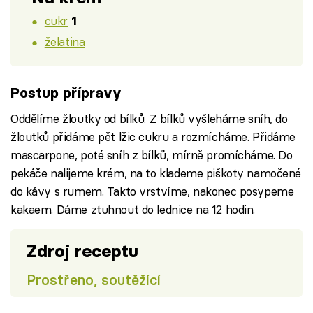
cukr
1
želatina
Postup přípravy
Oddělíme žloutky od bílků. Z bílků vyšleháme sníh, do
žloutků přidáme pět lžic cukru a rozmícháme. Přidáme
mascarpone, poté sníh z bílků, mírně promícháme. Do
pekáče nalijeme krém, na to klademe piškoty namočené
do kávy s rumem. Takto vrstvíme, nakonec posypeme
kakaem. Dáme ztuhnout do lednice na 12 hodin.
Zdroj receptu
Prostřeno, soutěžící