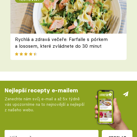
Rychlá a zdravá večeře: Farfalle s pórkem
a lososem, které zvládnete do 30 minut
Nejlepší recepty e-mailem
Zanechte nám svůj e-mail a až 5x týdně
vás upozorníme na to nejnovější a nejlepší
z našeho webu.