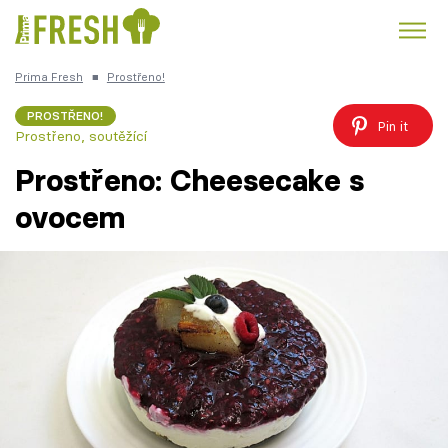
Prima Fresh
■
Prostřeno!
Kuře
Polévky k večeři
Rychlé večeře
Trendy:
PROSTŘENO!
Pin it
Prostřeno, soutěžící
Česká kuchyně
Čokoláda
Prostřeno: Cheesecake s
ovocem
Témata
Recepty
Články
TV Program