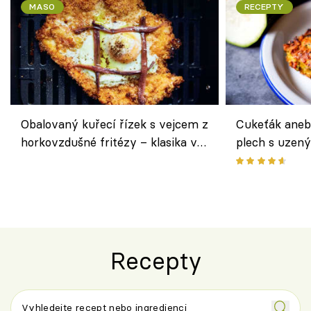
MASO
RECEPTY
Obalovaný kuřecí řízek s vejcem z
Cukeťák aneb
horkovzdušné fritézy – klasika v
plech s uzen
novém pojetí podle Jamieho
způsob, jak z
Olivera
cukety
Recepty