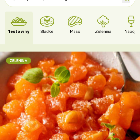
Těstoviny
Sladké
Maso
Zelenina
Nápoje
ZELENINA