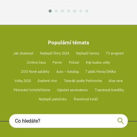
Populární témata
Jak zhubnout
Nejlepší filmy 2024
Nejlepší horory
TV program
Změna času
Partie
Počasí
Kdy budou volby
ZOO Nové začátky
Auto – katalog
7 pádů Honzy Dědka
Volby 2025
Svařené víno
Tatarák podle Pohlreicha
Aloe vera
Pěstování lichořeřišnice
Výpočet ascendentu
Tvarohové knedlíky
Nejlepší palačinky
Švestkový koláč