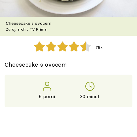
Škola vaření
Recepty z TV
Cheesecake s ovocem
Zdroj: archiv TV Prima
Speciál: Cuketa
75x
Těhotnej kuchař
Cheesecake s ovocem
Sledujte prima+
Přihlášení
5 porcí
30 minut
Sledujte nás