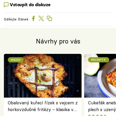
Vstoupit do diskuze
Sdílejte článek
Návrhy pro vás
MASO
RECEPTY
Obalovaný kuřecí řízek s vejcem z
Cukeťák aneb
horkovzdušné fritézy – klasika v
plech s uzen