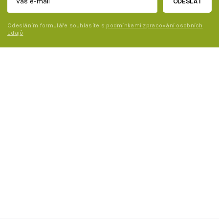
ODESLAT
Odesláním formuláře souhlasíte s
podmínkami zpracování osobních
údajů