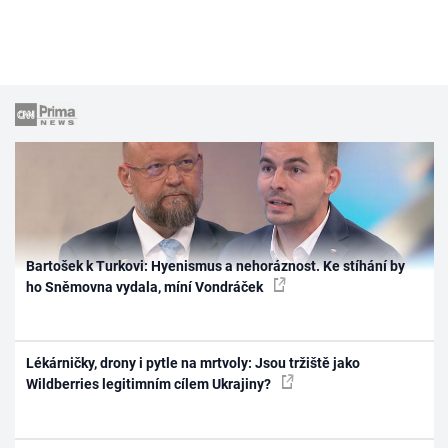
Bartošek k Turkovi: Hyenismus a nehoráznost. Ke stíhání by
ho Sněmovna vydala, míní Vondráček
Lékárničky, drony i pytle na mrtvoly: Jsou tržiště jako
Wildberries legitimním cílem Ukrajiny?