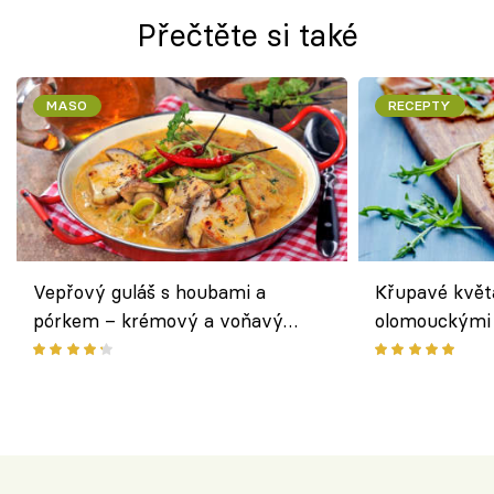
Přečtěte si také
MASO
RECEPTY
Vepřový guláš s houbami a
Křupavé květ
pórkem – krémový a voňavý
olomouckými 
pokrm z jednoho hrnce
bezlepkový o
českým sýre