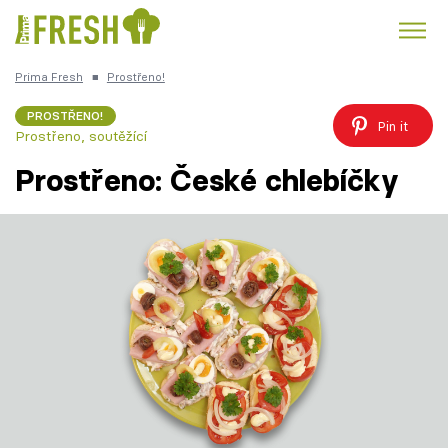
Prima Fresh
■
Prostřeno!
Kuře
Polévky k večeři
Rychlé večeře
Trendy:
PROSTŘENO!
Pin it
Prostřeno, soutěžící
Česká kuchyně
Čokoláda
Prostřeno: České chlebíčky
Témata
Recepty
Články
TV Program