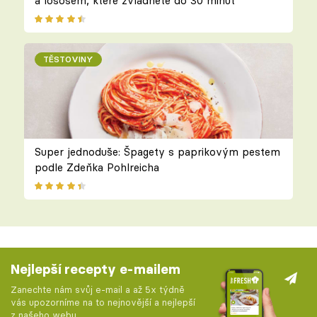
a lososem, které zvládnete do 30 minut
TĚSTOVINY
Super jednoduše: Špagety s paprikovým pestem
podle Zdeňka Pohlreicha
Nejlepší recepty e-mailem
Zanechte nám svůj e-mail a až 5x týdně
vás upozorníme na to nejnovější a nejlepší
z našeho webu.