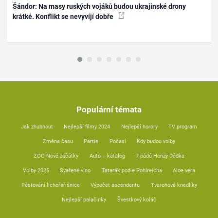
Šándor: Na masy ruských vojáků budou ukrajinské drony
krátké. Konflikt se nevyvíjí dobře
Populární témata
Jak zhubnout
Nejlepší filmy 2024
Nejlepší horory
TV program
Změna času
Partie
Počasí
Kdy budou volby
ZOO Nové začátky
Auto – katalog
7 pádů Honzy Dědka
Volby 2025
Svařené víno
Tatarák podle Pohlreicha
Aloe vera
Pěstování lichořeřišnice
Výpočet ascendentu
Tvarohové knedlíky
Nejlepší palačinky
Švestkový koláč