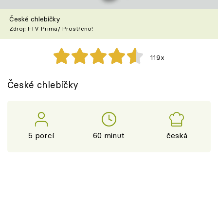
Škola vaření
České chlebíčky
Zdroj: FTV Prima/ Prostřeno!
Recepty z TV
Speciál: Cuketa
119x
Těhotnej kuchař
České chlebíčky
Sledujte prima+
Přihlášení
5 porcí
60 minut
česká
Sledujte nás