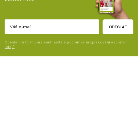
ODESLAT
Odesláním formuláře souhlasíte s
podmínkami zpracování osobních
údajů