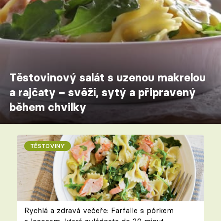
Těstovinový salát s uzenou makrelou
a rajčaty – svěží, sytý a připravený
během chvilky
TĚSTOVINY
Rychlá a zdravá večeře: Farfalle s pórkem