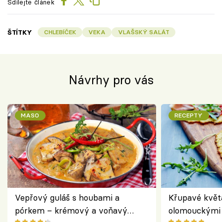
Sdílejte článek
ŠTÍTKY
CHLEBÍČEK
VEKA
VLAŠSKÝ SALÁT
Návrhy pro vás
MASO
RECEPTY
Vepřový guláš s houbami a
Křupavé květ
pórkem – krémový a voňavý
olomouckými 