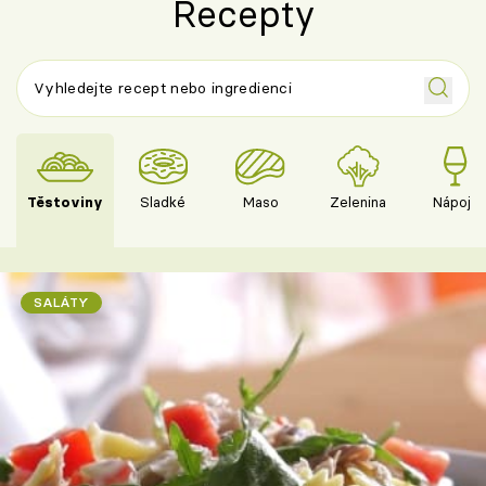
Recepty
Těstoviny
Sladké
Maso
Zelenina
Nápoje
SALÁTY