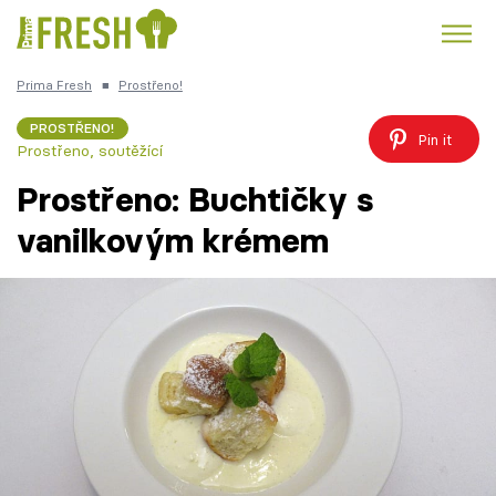
Prima Fresh
■
Prostřeno!
Kuře
Polévky k večeři
Rychlé večeře
Trendy:
PROSTŘENO!
Pin it
Prostřeno, soutěžící
Česká kuchyně
Čokoláda
Prostřeno: Buchtičky s
vanilkovým krémem
Témata
Recepty
Články
TV Program