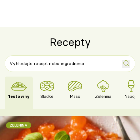
Recepty
Těstoviny
Sladké
Maso
Zelenina
Nápoje
ZELENINA