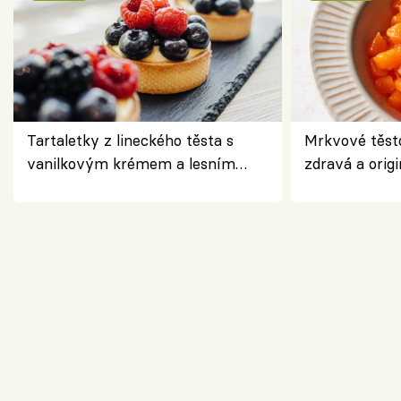
Tartaletky z lineckého těsta s
Mrkvové těst
vanilkovým krémem a lesním
zdravá a origi
ovocem podle Bread Society
klasiky