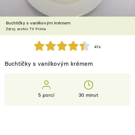
Škola vaření
Recepty z TV
Buchtičky s vanilkovým krémem
Zdroj: archiv TV Prima
Speciál: Cuketa
41x
Těhotnej kuchař
Buchtičky s vanilkovým krémem
Sledujte prima+
Přihlášení
5 porcí
30 minut
Sledujte nás