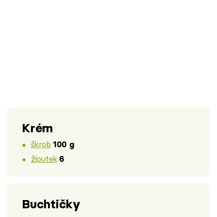
Krém
škrob
100 g
žloutek
6
Buchtičky