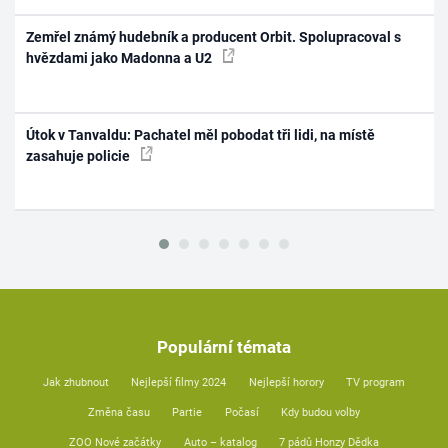
Zemřel známý hudebník a producent Orbit. Spolupracoval s
hvězdami jako Madonna a U2
Útok v Tanvaldu: Pachatel měl pobodat tři lidi, na místě
zasahuje policie
Populární témata
Jak zhubnout
Nejlepší filmy 2024
Nejlepší horory
TV program
Změna času
Partie
Počasí
Kdy budou volby
ZOO Nové začátky
Auto – katalog
7 pádů Honzy Dědka