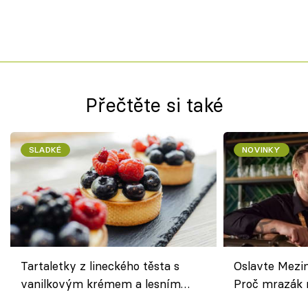
Přečtěte si také
SLADKÉ
NOVINKY
Tartaletky z lineckého těsta s
Oslavte Mezin
vanilkovým krémem a lesním
Proč mrazák n
ovocem podle Bread Society
horku vsadit 