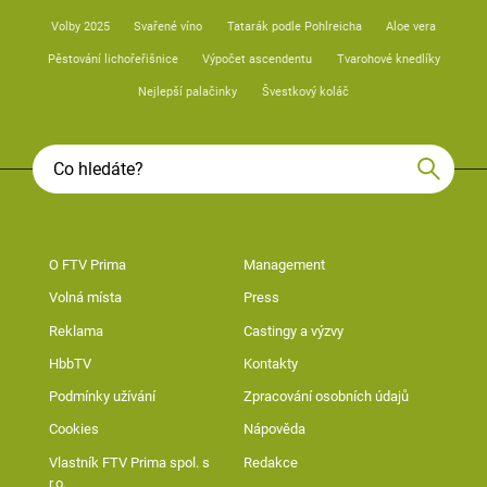
Volby 2025
Svařené víno
Tatarák podle Pohlreicha
Aloe vera
Pěstování lichořeřišnice
Výpočet ascendentu
Tvarohové knedlíky
Nejlepší palačinky
Švestkový koláč
O FTV Prima
Management
Volná místa
Press
Reklama
Castingy a výzvy
HbbTV
Kontakty
Podmínky užívání
Zpracování osobních údajů
Cookies
Nápověda
Vlastník FTV Prima spol. s
Redakce
r.o.