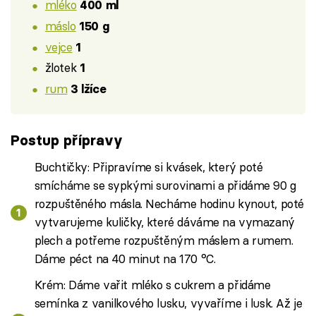
mléko
400 ml
máslo
150 g
vejce
1
žlotek
1
rum
3 lžíce
Postup přípravy
Buchtičky: Připravíme si kvásek, který poté
smícháme se sypkými surovinami a přidáme 90 g
rozpuštěného másla. Necháme hodinu kynout, poté
vytvarujeme kuličky, které dáváme na vymazaný
plech a potřeme rozpuštěným máslem a rumem.
Dáme péct na 40 minut na 170 °C.
Krém: Dáme vařit mléko s cukrem a přidáme
semínka z vanilkového lusku, vyvaříme i lusk. Až je