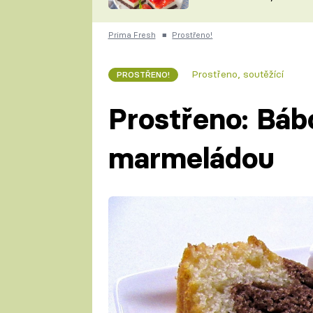
nepotřebujete troubu
ZDENĚK
ČESKO NA TALÍŘI
POHLREICH
Prima Fresh
■
Prostřeno!
KAROLÍNA,
JAROSLAV SAPÍK
DOMÁCÍ
Prostřeno, soutěžící
PROSTŘENO!
KUCHAŘKA
KAROLÍNA
KAMBERSKÁ
Prostřeno: Báb
marmeládou