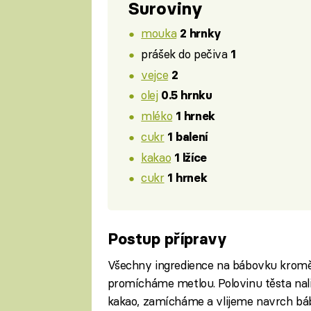
Suroviny
mouka
2 hrnky
prášek do pečiva
1
vejce
2
olej
0.5 hrnku
mléko
1 hrnek
cukr
1 balení
kakao
1 lžíce
cukr
1 hrnek
Postup přípravy
Všechny ingredience na bábovku krom
promícháme metlou. Polovinu těsta na
kakao, zamícháme a vlijeme navrch b