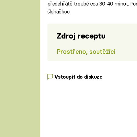
předehřátě troubě cca 30-40 minut. P
šlehačkou.
Zdroj receptu
Prostřeno, soutěžící
Vstoupit do diskuze