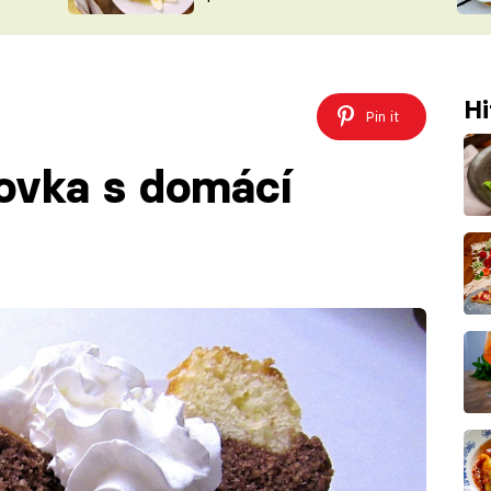
ŠÉFREDAK
VYCHYTÁVKY
SOUTĚŽ FR
NA NÁKUPECH
ČASOPIS
Hi
Pin it
ovka s domácí