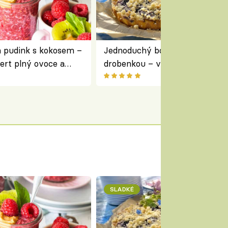
a pudink s kokosem –
Jednoduchý borůvkový koláč s
ert plný ovoce a
drobenkou – vláčný moučník p
ovoce
SLADKÉ