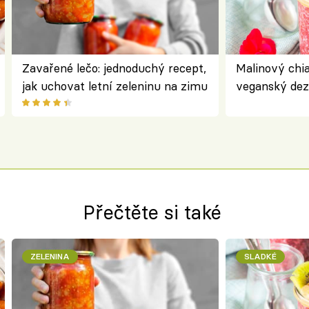
Zavařené lečo: jednoduchý recept,
Malinový chi
jak uchovat letní zeleninu na zimu
veganský dez
ořechů
Přečtěte si také
ZELENINA
SLADKÉ