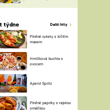
TORKY
ESH
t týdne
Další hity
Plněné cukety s krůtím
masem
Hrníčková buchta s
ovocem
Aperol Spritz
Plněné papriky s rajskou
omáčkou