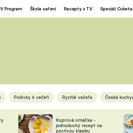
V Program
Škola vaření
Recepty z TV
Speciál: Cuketa
Polévky
Saláty
ČESKÁ KLASIKA
TĚSTOVIN
SILNÉ VÝVARY
SLADKÉ
KRÉMOVÉ
BEZMASÁ J
e
Polévky k večeři
Rychlé večeře
Česká kuchy
y
Tipy a triky
Novink
zy
Koprová omáčka -
jednoduchý recept na
poctivou klasiku
KAM ZA JÍDLEM
BLOG