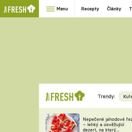
Menu
Recepty
Články
T
Oblíbené
Přílohy
recepty
HRANOLKY
HOUBY
KNEDLÍKY
DÝNĚ
KAŠE
RYCHLOVKY
Trendy:
Kuř
Populární
Videorecept
Nepečené jahodové ře
– lehký a osvěžující
kuchaři
dezert, na který
TEĎ VAŘÍ ŠÉF!