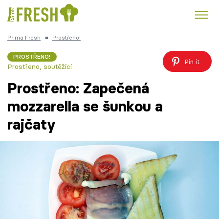
Prima Fresh
■
Prostřeno!
Kuře
Polévky k večeři
Rychlé večeře
Trendy:
PROSTŘENO!
Pin it
Prostřeno, soutěžící
Česká kuchyně
Čokoláda
Prostřeno: Zapečená
mozzarella se šunkou a
rajčaty
Témata
Recepty
Články
TV Program