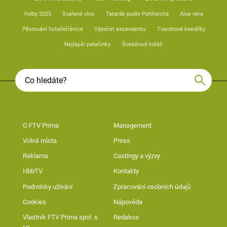
Volby 2025
Svařené víno
Tatarák podle Pohlreicha
Aloe vera
Pěstování lichořeřišnice
Výpočet ascendentu
Tvarohové knedlíky
Nejlepší palačinky
Švestkový koláč
O FTV Prima
Management
Volná místa
Press
Reklama
Castingy a výzvy
HbbTV
Kontakty
Podmínky užívání
Zpracování osobních údajů
Cookies
Nápověda
Vlastník FTV Prima spol. s
Redakce
r.o.