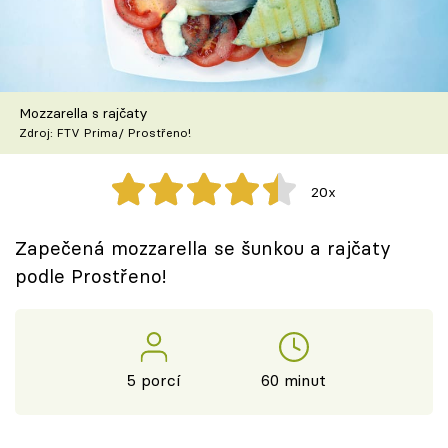
Škola vaření
Recepty z TV
Mozzarella s rajčaty
Speciál: Cuketa
Zdroj: FTV Prima/ Prostřeno!
Těhotnej kuchař
20x
Sledujte prima+
Zapečená mozzarella se šunkou a rajčaty
podle Prostřeno!
Přihlášení
Sledujte nás
5 porcí
60 minut