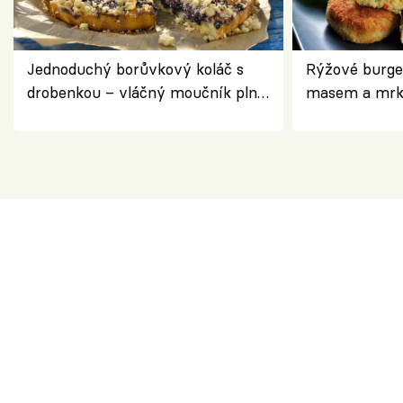
Jednoduchý borůvkový koláč s
Rýžové burge
drobenkou – vláčný moučník plný
masem a mrk
ovoce
salátem – leh