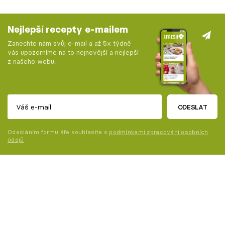
Nejlepší recepty e-mailem
Zanechte nám svůj e-mail a až 5x týdně
vás upozorníme na to nejnovější a nejlepší
z našeho webu.
ODESLAT
Odesláním formuláře souhlasíte s
podmínkami zpracování osobních
údajů