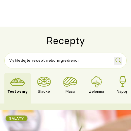
Recepty
Těstoviny
Sladké
Maso
Zelenina
Nápoje
SALÁTY