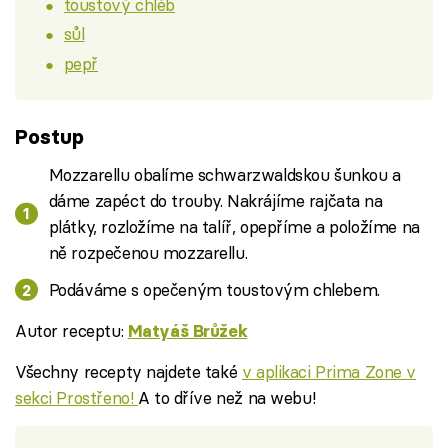
toustový chléb
sůl
pepř
Postup
Mozzarellu obalíme schwarzwaldskou šunkou a
dáme zapéct do trouby. Nakrájíme rajčata na
plátky, rozložíme na talíř, opepříme a položíme na
ně rozpečenou mozzarellu.
Podáváme s opečeným toustovým chlebem.
Autor receptu:
Matyáš Brůžek
Všechny recepty najdete také
v aplikaci Prima Zone v
sekci Prostřeno!
A to dříve než na webu!