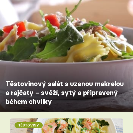
Těstovinový salát s uzenou makrelou
a rajčaty – svěží, sytý a připravený
během chvilky
TĚSTOVINY