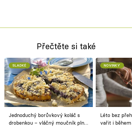
Přečtěte si také
SLADKÉ
NOVINKY
Jednoduchý borůvkový koláč s
Léto bez přeh
drobenkou – vláčný moučník plný
vařit i během
ovoce