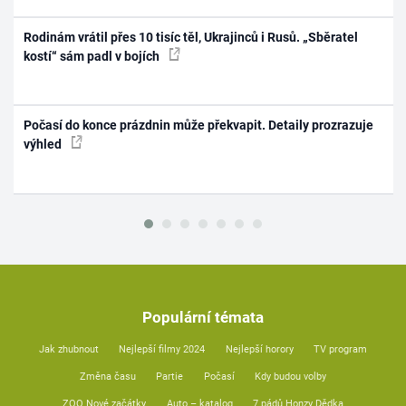
Rodinám vrátil přes 10 tisíc těl, Ukrajinců i Rusů. „Sběratel
kostí“ sám padl v bojích
Počasí do konce prázdnin může překvapit. Detaily prozrazuje
výhled
Populární témata
Jak zhubnout
Nejlepší filmy 2024
Nejlepší horory
TV program
Změna času
Partie
Počasí
Kdy budou volby
ZOO Nové začátky
Auto – katalog
7 pádů Honzy Dědka