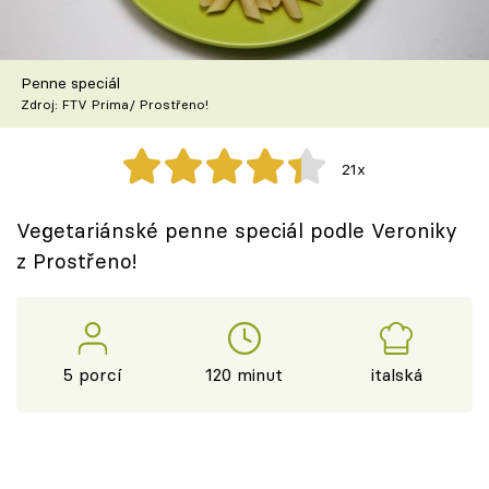
Škola vaření
Recepty z TV
Penne speciál
Zdroj: FTV Prima/ Prostřeno!
Speciál: Cuketa
21x
Těhotnej kuchař
Vegetariánské penne speciál podle Veroniky
Sledujte prima+
z Prostřeno!
Přihlášení
5 porcí
120 minut
italská
Sledujte nás