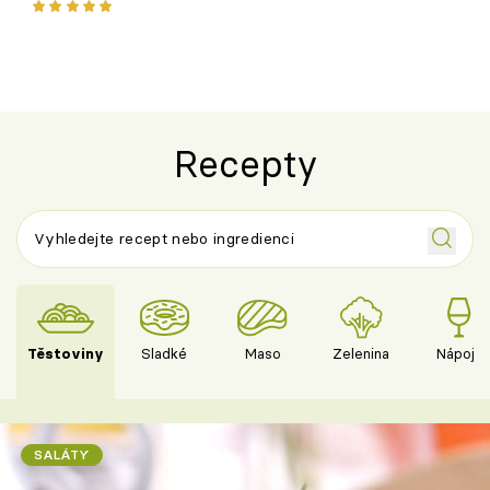
ovoce
Recepty
Těstoviny
Sladké
Maso
Zelenina
Nápoje
SALÁTY