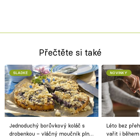
Přečtěte si také
SLADKÉ
NOVINKY
Jednoduchý borůvkový koláč s
Léto bez přeh
drobenkou – vláčný moučník plný
vařit i během