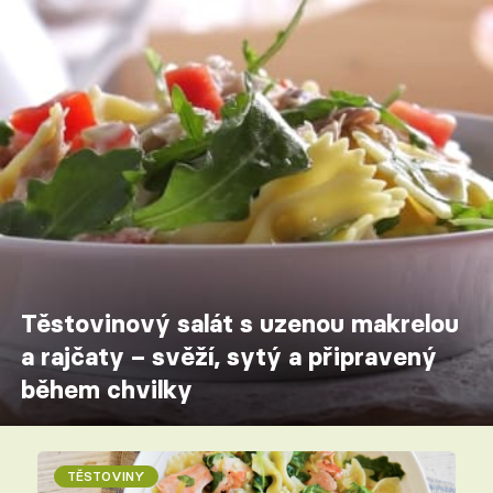
Těstovinový salát s uzenou makrelou
a rajčaty – svěží, sytý a připravený
během chvilky
TĚSTOVINY