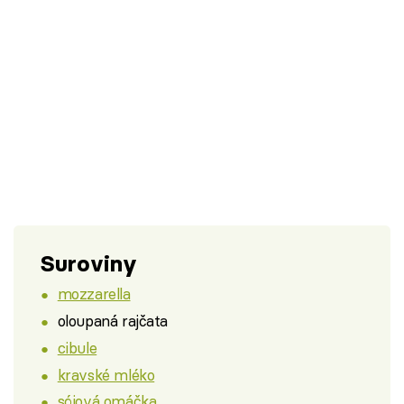
Suroviny
mozzarella
oloupaná rajčata
cibule
kravské mléko
sójová omáčka