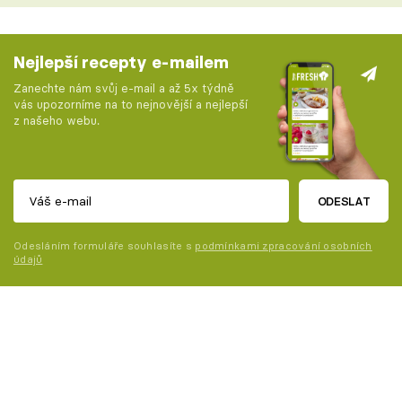
Nejlepší recepty e-mailem
Zanechte nám svůj e-mail a až 5x týdně
vás upozorníme na to nejnovější a nejlepší
z našeho webu.
ODESLAT
Odesláním formuláře souhlasíte s
podmínkami zpracování osobních
údajů