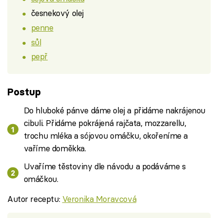
česnekový olej
penne
sůl
pepř
Postup
Do hluboké pánve dáme olej a přidáme nakrájenou
cibuli. Přidáme pokrájená rajčata, mozzarellu,
trochu mléka a sójovou omáčku, okořeníme a
vaříme doměkka.
Uvaříme těstoviny dle návodu a podáváme s
omáčkou.
Autor receptu:
Veronika Moravcová