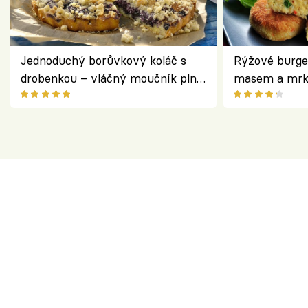
Jednoduchý borůvkový koláč s
Rýžové burge
drobenkou – vláčný moučník plný
masem a mrk
ovoce
salátem – leh