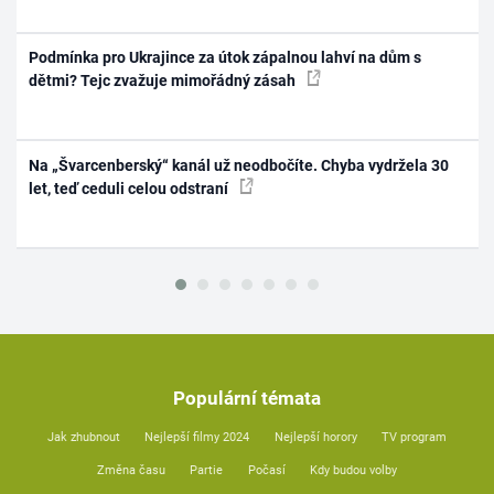
Podmínka pro Ukrajince za útok zápalnou lahví na dům s
dětmi? Tejc zvažuje mimořádný zásah
Na „Švarcenberský“ kanál už neodbočíte. Chyba vydržela 30
let, teď ceduli celou odstraní
Populární témata
Jak zhubnout
Nejlepší filmy 2024
Nejlepší horory
TV program
Změna času
Partie
Počasí
Kdy budou volby