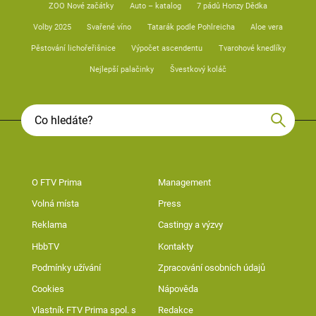
ZOO Nové začátky
Auto – katalog
7 pádů Honzy Dědka
Volby 2025
Svařené víno
Tatarák podle Pohlreicha
Aloe vera
Pěstování lichořeřišnice
Výpočet ascendentu
Tvarohové knedlíky
Nejlepší palačinky
Švestkový koláč
O FTV Prima
Management
Volná místa
Press
Reklama
Castingy a výzvy
HbbTV
Kontakty
Podmínky užívání
Zpracování osobních údajů
Cookies
Nápověda
Vlastník FTV Prima spol. s
Redakce