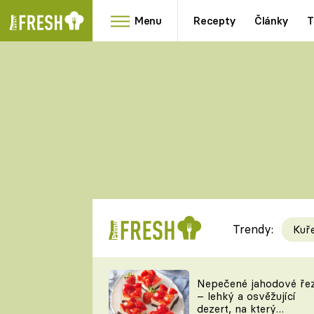
Menu
Recepty
Články
T
Oblíbené
Přílohy
recepty
HRANOLKY
HOUBY
KNEDLÍKY
DÝNĚ
KAŠE
RYCHLOVKY
Trendy:
Kuř
Populární
Videorecept
Nepečené jahodové ře
– lehký a osvěžující
kuchaři
dezert, na který
TEĎ VAŘÍ ŠÉF!