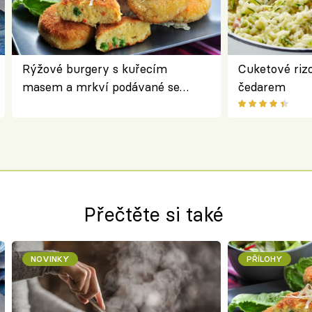
Rýžové burgery s kuřecím
Cuketové rizo
masem a mrkví podávané se
čedarem
salátem – lehká a chutná večeře
Přečtěte si také
NOVINKY
PŘÍLOHY