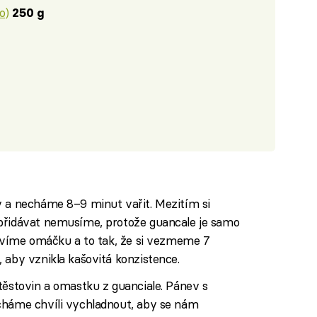
o)
250 g
y a necháme 8–9 minut vařit. Mezitím si
přidávat nemusíme, protože guancale je samo
ravíme omáčku a to tak, že si vezmeme 7
 aby vznikla kašovitá konzistence.
těstovin a omastku z guanciale. Pánev s
cháme chvíli vychladnout, aby se nám