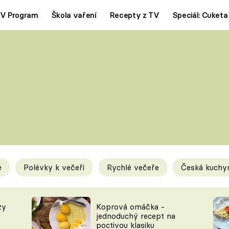
V Program
Škola vaření
Recepty z TV
Speciál: Cuketa
Polévky
Saláty
ČESKÁ KLASIKA
TĚSTOVIN
SILNÉ VÝVARY
SLADKÉ
KRÉMOVÉ
BEZMASÁ J
e
Polévky k večeři
Rychlé večeře
Česká kuchy
y
Tipy a triky
Novink
zy
Koprová omáčka -
jednoduchý recept na
poctivou klasiku
KAM ZA JÍDLEM
BLOG