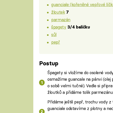
guanciale (kořeněné vepřové líčk
žloutek
7
parmazán
špagety
3/4 balíčku
sůl
pepř
Postup
Špagety si vložíme do osolené vod
osmažíme guancale na pánvi (olej 
o sobě velmi tučné). Vedle si přip
žloutků a přidáme tolik parmezánu,
Přidáme ještě pepř, trochu vody z 
guanciale odstavíme z plotny a ne