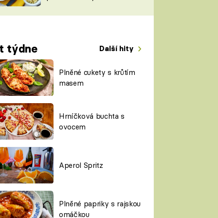
TORKY
ESH
t týdne
Další hity
Plněné cukety s krůtím
masem
Hrníčková buchta s
ovocem
Aperol Spritz
Plněné papriky s rajskou
omáčkou