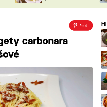
ŠÉFREDAK
VYCHYTÁVKY
SOUTĚŽ FR
NA NÁKUPECH
ČASOPIS
Hi
Pin it
gety carbonara
šové