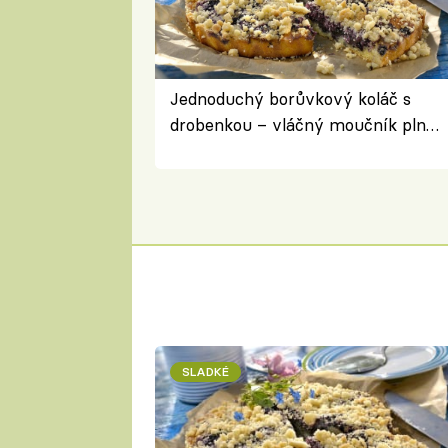
Jednoduchý borůvkový koláč s
drobenkou – vláčný moučník plný
ovoce
SLADKÉ