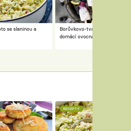
to se slaninou a
Borůvkovo-tvarohové nanuky 
domácí ovocná zmrzlina na dř
RECEPTY