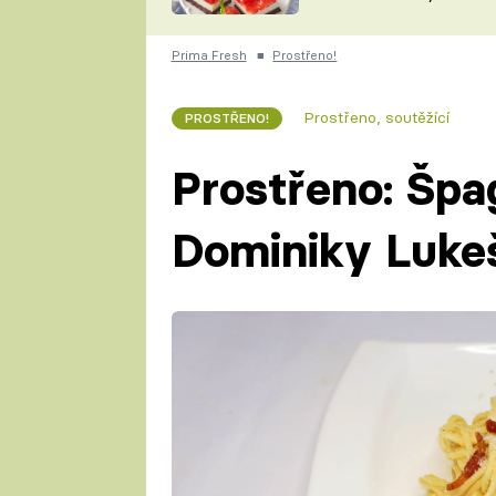
nepotřebujete troubu
ZDENĚK
ČESKO NA TALÍŘI
POHLREICH
Prima Fresh
■
Prostřeno!
KAROLÍNA,
JAROSLAV SAPÍK
DOMÁCÍ
Prostřeno, soutěžící
PROSTŘENO!
KUCHAŘKA
KAROLÍNA
KAMBERSKÁ
Prostřeno: Špa
Dominiky Luke