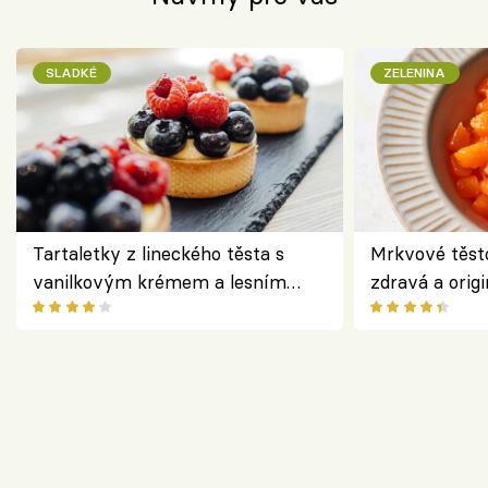
SLADKÉ
ZELENINA
Tartaletky z lineckého těsta s
Mrkvové těst
vanilkovým krémem a lesním
zdravá a origi
ovocem podle Bread Society
klasiky