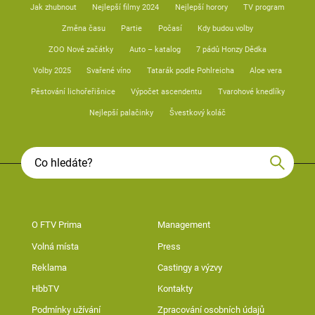
Jak zhubnout
Nejlepší filmy 2024
Nejlepší horory
TV program
Změna času
Partie
Počasí
Kdy budou volby
ZOO Nové začátky
Auto – katalog
7 pádů Honzy Dědka
Volby 2025
Svařené víno
Tatarák podle Pohlreicha
Aloe vera
Pěstování lichořeřišnice
Výpočet ascendentu
Tvarohové knedlíky
Nejlepší palačinky
Švestkový koláč
O FTV Prima
Management
Volná místa
Press
Reklama
Castingy a výzvy
HbbTV
Kontakty
Podmínky užívání
Zpracování osobních údajů