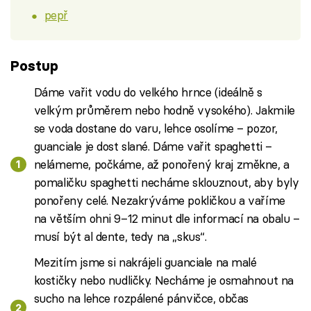
pepř
Postup
Dáme vařit vodu do velkého hrnce (ideálně s
velkým průměrem nebo hodně vysokého). Jakmile
se voda dostane do varu, lehce osolíme – pozor,
guanciale je dost slané. Dáme vařit spaghetti –
nelámeme, počkáme, až ponořený kraj změkne, a
pomaličku spaghetti necháme sklouznout, aby byly
ponořeny celé. Nezakrýváme pokličkou a vaříme
na větším ohni 9–12 minut dle informací na obalu –
musí být al dente, tedy na „skus“.
Mezitím jsme si nakrájeli guanciale na malé
kostičky nebo nudličky. Necháme je osmahnout na
sucho na lehce rozpálené pánvičce, občas