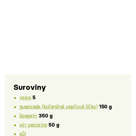
Suroviny
vejce
5
guanciale (kořeněné vepřové líčko)
150 g
špagety
350 g
sýr pecorino
50 g
sůl