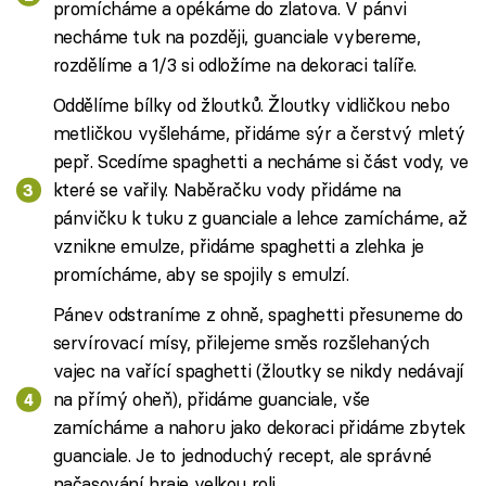
promícháme a opékáme do zlatova. V pánvi
necháme tuk na později, guanciale vybereme,
rozdělíme a 1/3 si odložíme na dekoraci talíře.
Oddělíme bílky od žloutků. Žloutky vidličkou nebo
metličkou vyšleháme, přidáme sýr a čerstvý mletý
pepř. Scedíme spaghetti a necháme si část vody, ve
které se vařily. Naběračku vody přidáme na
pánvičku k tuku z guanciale a lehce zamícháme, až
vznikne emulze, přidáme spaghetti a zlehka je
promícháme, aby se spojily s emulzí.
Pánev odstraníme z ohně, spaghetti přesuneme do
servírovací mísy, přilejeme směs rozšlehaných
vajec na vařící spaghetti (žloutky se nikdy nedávají
na přímý oheň), přidáme guanciale, vše
zamícháme a nahoru jako dekoraci přidáme zbytek
guanciale. Je to jednoduchý recept, ale správné
načasování hraje velkou roli.