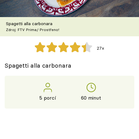
Škola vaření
Recepty z TV
Spagetti alla carbonara
Zdroj: FTV Prima/ Prostřeno!
Speciál: Cuketa
27x
Těhotnej kuchař
Spagetti alla carbonara
Sledujte prima+
Přihlášení
5 porcí
60 minut
Sledujte nás