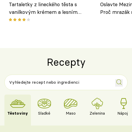
Tartaletky z lineckého těsta s
Oslavte Mezin
vanilkovým krémem a lesním
Proč mrazák n
ovocem podle Bread Society
horku vsadit 
Recepty
Těstoviny
Sladké
Maso
Zelenina
Nápoje