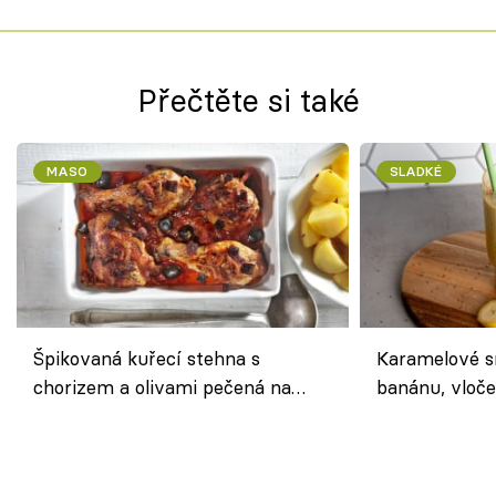
Přečtěte si také
MASO
SLADKÉ
Špikovaná kuřecí stehna s
Karamelové s
chorizem a olivami pečená na
banánu, vloče
letní zelenině – šťavnaté maso s
snídaně do sk
výraznou chutí inspirovanou
Španělskem