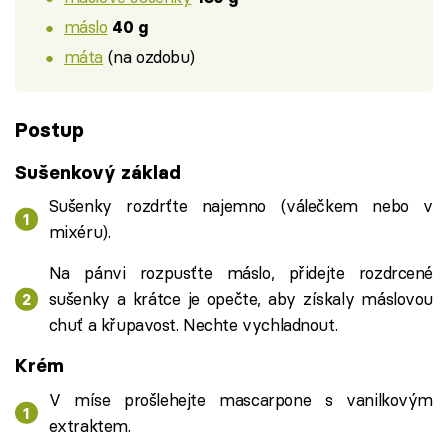
máslo
40 g
máta
(na ozdobu)
Postup
Sušenkový základ
Sušenky rozdrťte najemno (válečkem nebo v
mixéru).
Na pánvi rozpusťte máslo, přidejte rozdrcené
sušenky a krátce je opečte, aby získaly máslovou
chuť a křupavost. Nechte vychladnout.
Krém
V míse prošlehejte mascarpone s vanilkovým
extraktem.