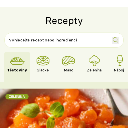
Recepty
Těstoviny
Sladké
Maso
Zelenina
Nápoje
ZELENINA