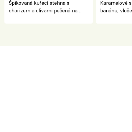
Špikovaná kuřecí stehna s
Karamelové s
chorizem a olivami pečená na
banánu, vloče
letní zelenině – šťavnaté maso s
snídaně do sk
výraznou chutí inspirovanou
Španělskem