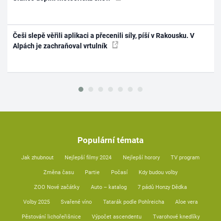
Češi slepě věřili aplikaci a přecenili síly, píší v Rakousku. V
Alpách je zachraňoval vrtulník
Populární témata
Jak zhubnout
Nejlepší filmy 2024
Nejlepší horory
TV program
Změna času
Partie
Počasí
Kdy budou volby
ZOO Nové začátky
Auto – katalog
7 pádů Honzy Dědka
Volby 2025
Svařené víno
Tatarák podle Pohlreicha
Aloe vera
Pěstování lichořeřišnice
Výpočet ascendentu
Tvarohové knedlíky