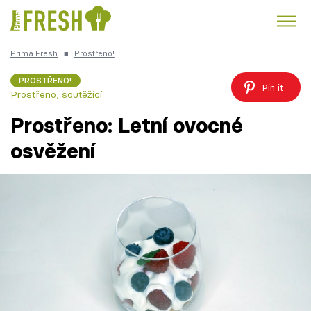
Prima Fresh
■
Prostřeno!
Kuře
Polévky k večeři
Rychlé večeře
Trendy:
PROSTŘENO!
Pin it
Prostřeno, soutěžící
Česká kuchyně
Čokoláda
Prostřeno: Letní ovocné
osvěžení
Témata
Recepty
Články
TV Program