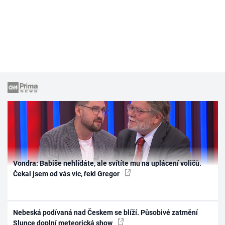
Vondra: Babiše nehlídáte, ale svítíte mu na uplácení voličů.
Čekal jsem od vás víc, řekl Gregor
Nebeská podívaná nad Českem se blíží. Působivé zatmění
Slunce doplní meteorická show