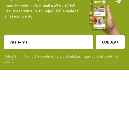
Zanechte nám svůj e-mail a až 5x týdně
vás upozorníme na to nejnovější a nejlepší
z našeho webu.
ODESLAT
Odesláním formuláře souhlasíte s
podmínkami zpracování osobních
údajů