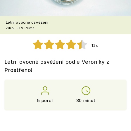
Škola vaření
Recepty z TV
Letní ovocné osvěžení
Zdroj: FTV Prima
Speciál: Cuketa
12x
Těhotnej kuchař
Letní ovocné osvěžení podle Veroniky z
Sledujte prima+
Prostřeno!
Přihlášení
5 porcí
30 minut
Sledujte nás