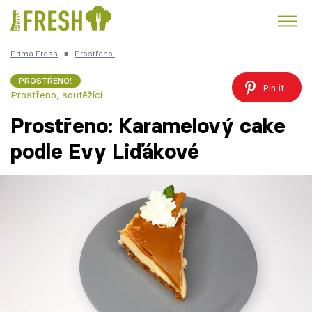
Prima Fresh
■
Prostřeno!
Kuře
Polévky k večeři
Rychlé večeře
Trendy:
PROSTŘENO!
Pin it
Prostřeno, soutěžící
Česká kuchyně
Čokoláda
Prostřeno: Karamelový cake
podle Evy Liďákové
Témata
Recepty
Články
TV Program