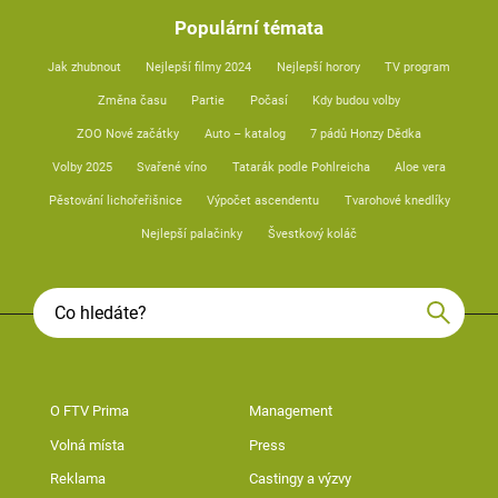
Populární témata
Jak zhubnout
Nejlepší filmy 2024
Nejlepší horory
TV program
Změna času
Partie
Počasí
Kdy budou volby
ZOO Nové začátky
Auto – katalog
7 pádů Honzy Dědka
Volby 2025
Svařené víno
Tatarák podle Pohlreicha
Aloe vera
Pěstování lichořeřišnice
Výpočet ascendentu
Tvarohové knedlíky
Nejlepší palačinky
Švestkový koláč
O FTV Prima
Management
Volná místa
Press
Reklama
Castingy a výzvy