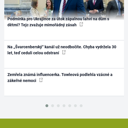
Podmínka pro Ukrajince za útok zápalnou lahví na dům s
dětmi? Tejc zvažuje mimořádný zásah
Na „Švarcenberský“ kanál už neodbočíte. Chyba vydržela 30
let, teď ceduli celou odstraní
Zemřela známá influencerka. Towleová podlehla vzácné a
zákeřné nemoci