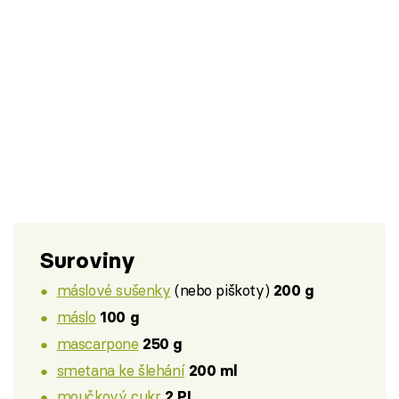
Suroviny
máslové sušenky
(nebo piškoty)
200 g
máslo
100 g
mascarpone
250 g
smetana ke šlehání
200 ml
moučkový cukr
2 PL