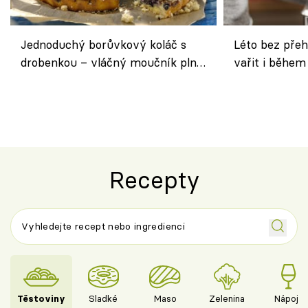
Jednoduchý borůvkový koláč s
Léto bez přeh
drobenkou – vláčný moučník plný
vařit i během
ovoce
Recepty
Těstoviny
Sladké
Maso
Zelenina
Nápoje