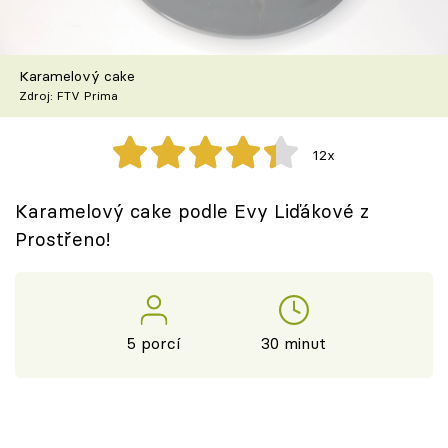
Škola vaření
Recepty z TV
Karamelový cake
Zdroj: FTV Prima
Speciál: Cuketa
12x
Těhotnej kuchař
Karamelový cake podle Evy Liďákové z
Sledujte prima+
Prostřeno!
Přihlášení
5 porcí
30 minut
Sledujte nás