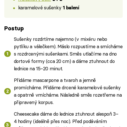
karamelové sušenky
1 balení
Postup
Sušenky rozdrtíme najemno (v mixéru nebo
pytlíku a válečkem). Máslo rozpustíme a smícháme
s rozdrcenými sušenkami. Směs utlačíme na dno
dortové formy (cca 20 cm) a dáme ztuhnout do
lednice na 15–20 minut.
Přidáme mascarpone a tvaroh a jemně
promícháme. Přidáme drcené karamelové sušenky
a opatrně vmícháme. Následně směs rozetřeme na
připravený korpus.
Cheesecake dáme do lednice ztuhnout alespoň 3–
4 hodiny (ideálně přes noc). Před podáváním