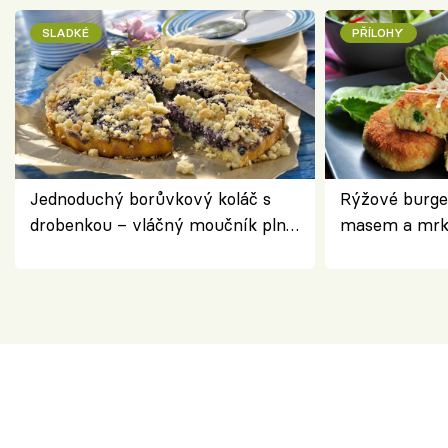
SLADKÉ
PŘÍLOHY
Jednoduchý borůvkový koláč s
Rýžové burge
drobenkou – vláčný moučník plný
masem a mrk
ovoce
salátem – leh