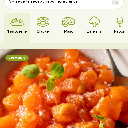
Těstoviny
Sladké
Maso
Zelenina
Nápoje
ZELENINA