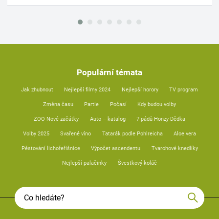
Populární témata
Jak zhubnout
Nejlepší filmy 2024
Nejlepší horory
TV program
Změna času
Partie
Počasí
Kdy budou volby
ZOO Nové začátky
Auto – katalog
7 pádů Honzy Dědka
Volby 2025
Svařené víno
Tatarák podle Pohlreicha
Aloe vera
Pěstování lichořeřišnice
Výpočet ascendentu
Tvarohové knedlíky
Nejlepší palačinky
Švestkový koláč