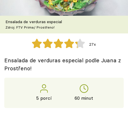
Škola vaření
Recepty z TV
Ensalada de verduras especial
Zdroj: FTV Prima/ Prostřeno!
Speciál: Cuketa
27x
Těhotnej kuchař
Ensalada de verduras especial podle Juana z
Sledujte prima+
Prostřeno!
Přihlášení
5 porcí
60 minut
Sledujte nás