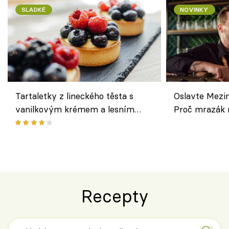
SLADKÉ
NOVINKY
Tartaletky z lineckého těsta s
Oslavte Mezin
vanilkovým krémem a lesním
Proč mrazák n
ovocem podle Bread Society
horku vsadit 
Recepty