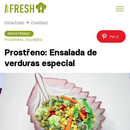
Prima Fresh
■
Prostřeno!
Kuře
Polévky k večeři
Rychlé večeře
Trendy:
PROSTŘENO!
Pin it
Prostřeno, soutěžící
Česká kuchyně
Čokoláda
Prostřeno: Ensalada de
verduras especial
Témata
Recepty
Články
TV Program