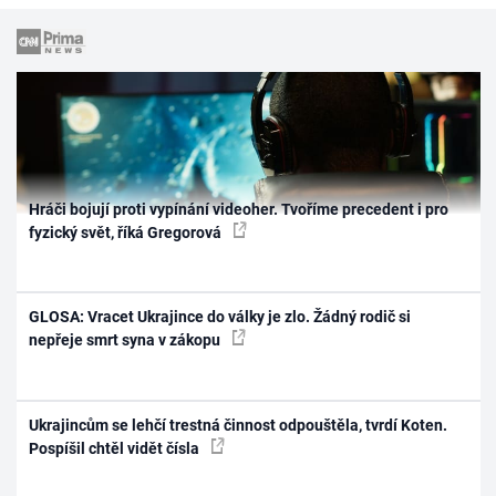
Hráči bojují proti vypínání videoher. Tvoříme precedent i pro
fyzický svět, říká Gregorová
GLOSA: Vracet Ukrajince do války je zlo. Žádný rodič si
nepřeje smrt syna v zákopu
Ukrajincům se lehčí trestná činnost odpouštěla, tvrdí Koten.
Pospíšil chtěl vidět čísla