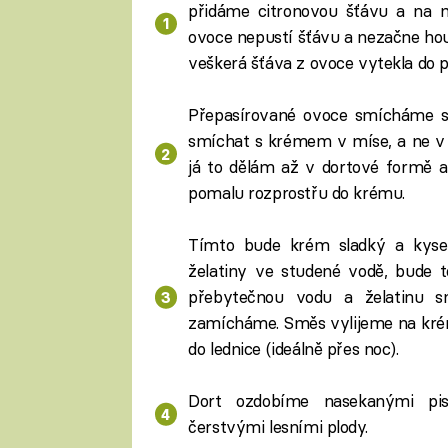
přidáme citronovou šťávu a na 
ovoce nepustí šťávu a nezačne hou
veškerá šťáva z ovoce vytekla do 
Přepasírované ovoce smícháme s
smíchat s krémem v míse, a ne v 
já to dělám až v dortové formě a
pomalu rozprostřu do krému.
Tímto bude krém sladký a kyse
želatiny ve studené vodě, bude 
přebytečnou vodu a želatinu 
zamícháme. Směs vylijeme na kré
do lednice (ideálně přes noc).
Dort ozdobíme nasekanými pist
čerstvými lesními plody.