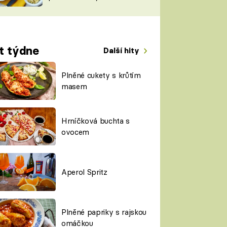
TORKY
ESH
t týdne
Další hity
Plněné cukety s krůtím
masem
Hrníčková buchta s
ovocem
Aperol Spritz
Plněné papriky s rajskou
omáčkou