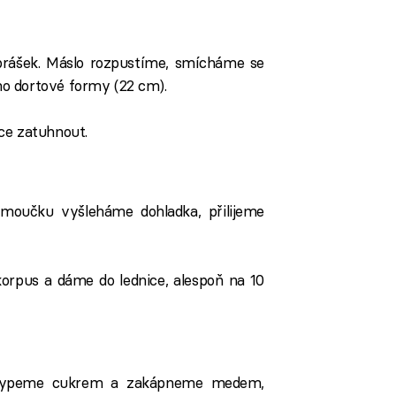
rášek. Máslo rozpustíme, smícháme se
o dortové formy (22 cm).
ce zatuhnout.
moučku vyšleháme dohladka, přilijeme
orpus a dáme do lednice, alespoň na 10
zasypeme cukrem a zakápneme medem,