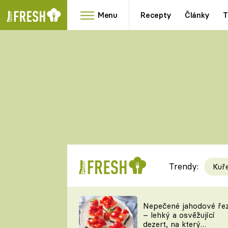
Menu
Recepty
Články
T
Oblíbené
Přílohy
recepty
HRANOLKY
HOUBY
KNEDLÍKY
DÝNĚ
KAŠE
RYCHLOVKY
Trendy:
Kuř
Populární
Videorecept
Nepečené jahodové ře
– lehký a osvěžující
kuchaři
dezert, na který
TEĎ VAŘÍ ŠÉF!