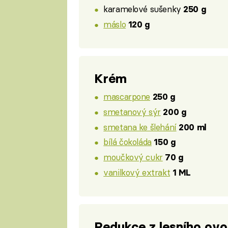
karamelové sušenky
250 g
máslo
120 g
Krém
mascarpone
250 g
smetanový sýr
200 g
smetana ke šlehání
200 ml
bílá čokoláda
150 g
moučkový cukr
70 g
vanilkový extrakt
1 ML
Redukce z lesního ov