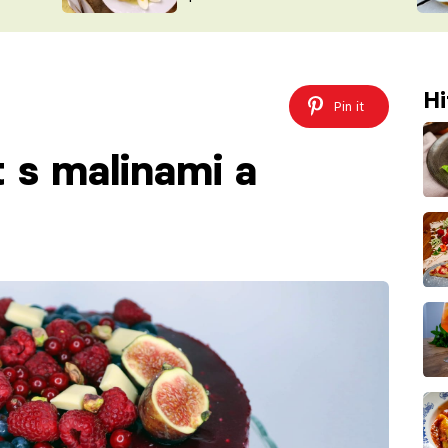
ŠÉFREDAK
VYCHYTÁVKY
SOUTĚŽ FR
NA NÁKUPECH
ČASOPIS
Hi
Pin it
t s malinami a