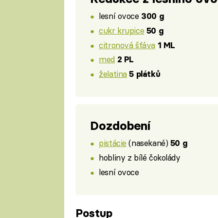
lesní ovoce
300 g
cukr krupice
50 g
citronová šťáva
1 ML
med
2 PL
želatina
5 plátků
Dozdobení
pistácie
(nasekané)
50 g
hobliny z bílé čokolády
lesní ovoce
Postup