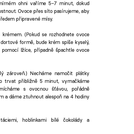
mírném ohni vaříme 5–7 minut, dokud
stnout. Ovoce přes síto pasírujeme, aby
předem připravené mísy.
 krémem. (Pokud se rozhodnete ovoce
dortové formě, bude krém spíše kyselý,
 pomocí lžíce, případně špachtle ovoce
lý zároveň.) Necháme namočit plátky
to trvat přibližně 5 minut, vymačkáme
smícháme s ovocnou šťávou, pořádně
m a dáme ztuhnout alespoň na 4 hodiny
áciemi, hoblinkami bílé čokolády a