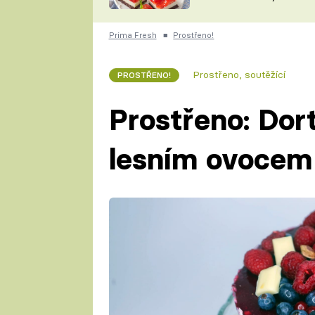
nepotřebujete troubu
ZDENĚK
ČESKO NA TALÍŘI
POHLREICH
Prima Fresh
■
Prostřeno!
KAROLÍNA,
JAROSLAV SAPÍK
DOMÁCÍ
Prostřeno, soutěžící
PROSTŘENO!
KUCHAŘKA
KAROLÍNA
KAMBERSKÁ
Prostřeno: Dor
lesním ovocem