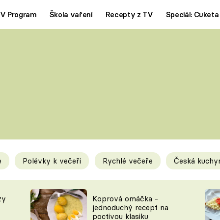
V Program
Škola vaření
Recepty z TV
Speciál: Cuketa
Polévky
Saláty
ČESKÁ KLASIKA
TĚSTOVIN
SILNÉ VÝVARY
SLADKÉ
KRÉMOVÉ
BEZMASÁ J
e
Polévky k večeři
Rychlé večeře
Česká kuchy
y
Tipy a triky
Novink
zy
Koprová omáčka -
jednoduchý recept na
poctivou klasiku
KAM ZA JÍDLEM
BLOG