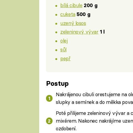
bílá cibule
200 g
cuketa
500 g
uzený losos
zeleninový vývar
1 l
olej
sůl
pepř
Postup
Nakrájenou cibuli orestujeme na ol
slupky a semínek a do měkka pova
Poté přilijeme zeleninový vývar a
mixérem. Nakonec nakrájíme uzený
ozdobení.