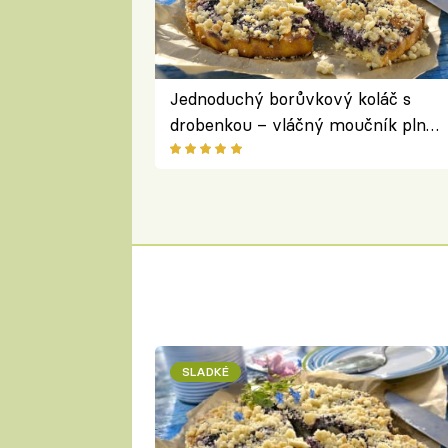
Jednoduchý borůvkový koláč s
drobenkou – vláčný moučník plný
ovoce
SLADKÉ