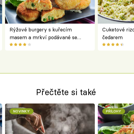
Rýžové burgery s kuřecím
Cuketové rizo
masem a mrkví podávané se
čedarem
salátem – lehká a chutná večeře
Přečtěte si také
NOVINKY
PŘÍLOHY