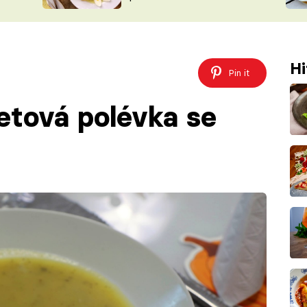
ŠÉFREDAK
VYCHYTÁVKY
SOUTĚŽ FR
NA NÁKUPECH
ČASOPIS
Hi
Pin it
etová polévka se