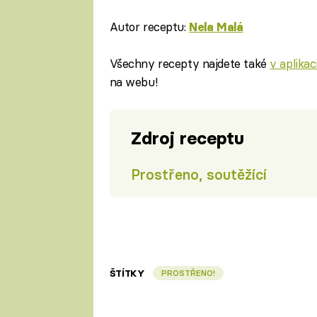
Autor receptu:
Nela Malá
Všechny recepty najdete také
v aplika
na webu!
Zdroj receptu
Prostřeno, soutěžící
ŠTÍTKY
PROSTŘENO!