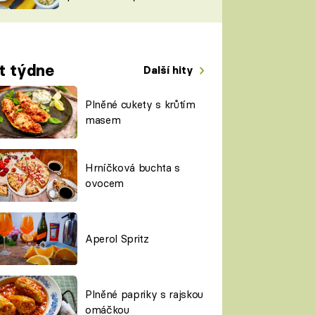
TORKY
ESH
t týdne
Další hity
Plněné cukety s krůtím
masem
Hrníčková buchta s
ovocem
Aperol Spritz
Plněné papriky s rajskou
omáčkou