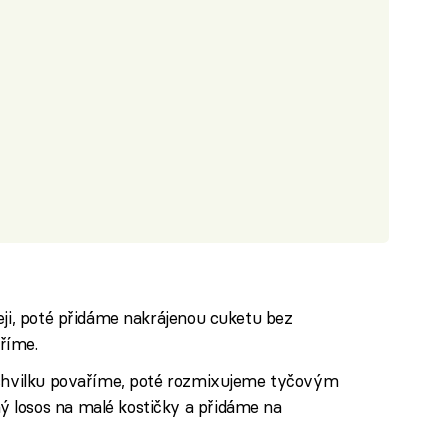
eji, poté přidáme nakrájenou cuketu bez
říme.
 chvilku povaříme, poté rozmixujeme tyčovým
 losos na malé kostičky a přidáme na