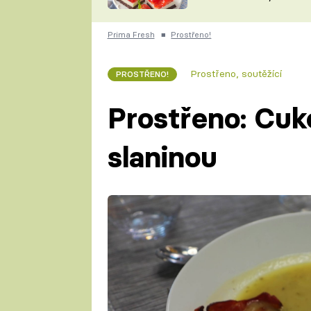
nepotřebujete troubu
ZDENĚK
ČESKO NA TALÍŘI
POHLREICH
Prima Fresh
■
Prostřeno!
KAROLÍNA,
JAROSLAV SAPÍK
DOMÁCÍ
Prostřeno, soutěžící
PROSTŘENO!
KUCHAŘKA
KAROLÍNA
KAMBERSKÁ
Prostřeno: Cuk
slaninou