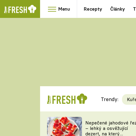
Menu
Recepty
Články
T
Oblíbené
Přílohy
recepty
HRANOLKY
HOUBY
KNEDLÍKY
DÝNĚ
KAŠE
RYCHLOVKY
Trendy:
Kuř
Populární
Videorecept
Nepečené jahodové ře
– lehký a osvěžující
kuchaři
dezert, na který
TEĎ VAŘÍ ŠÉF!