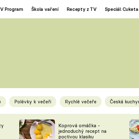
V Program
Škola vaření
Recepty z TV
Speciál: Cuketa
Polévky
Saláty
ČESKÁ KLASIKA
TĚSTOVIN
SILNÉ VÝVARY
SLADKÉ
KRÉMOVÉ
BEZMASÁ J
e
Polévky k večeři
Rychlé večeře
Česká kuchy
y
Tipy a triky
Novink
zy
Koprová omáčka -
jednoduchý recept na
poctivou klasiku
KAM ZA JÍDLEM
BLOG