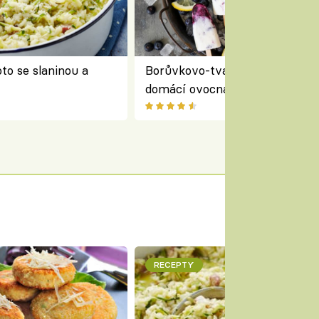
to se slaninou a
Borůvkovo-tvarohové nanuky 
domácí ovocná zmrzlina na dř
RECEPTY