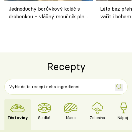
Jednoduchý borůvkový koláč s
Léto bez přeh
drobenkou – vláčný moučník plný
vařit i během
ovoce
Recepty
Těstoviny
Sladké
Maso
Zelenina
Nápoje