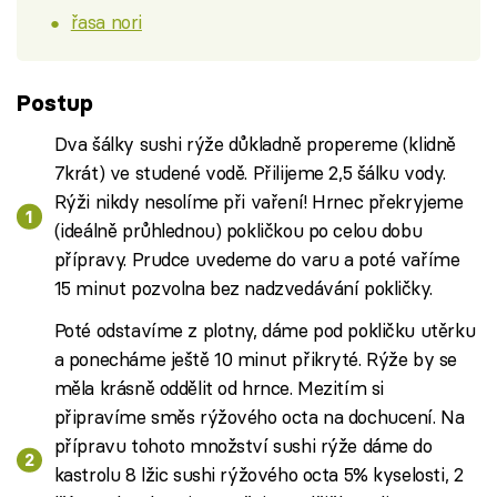
řasa nori
Postup
Dva šálky sushi rýže důkladně propereme (klidně
7krát) ve studené vodě. Přilijeme 2,5 šálku vody.
Rýži nikdy nesolíme při vaření! Hrnec překryjeme
(ideálně průhlednou) pokličkou po celou dobu
přípravy. Prudce uvedeme do varu a poté vaříme
15 minut pozvolna bez nadzvedávání pokličky.
Poté odstavíme z plotny, dáme pod pokličku utěrku
a ponecháme ještě 10 minut přikryté. Rýže by se
měla krásně oddělit od hrnce. Mezitím si
připravíme směs rýžového octa na dochucení. Na
přípravu tohoto množství sushi rýže dáme do
kastrolu 8 lžic sushi rýžového octa 5% kyselosti, 2