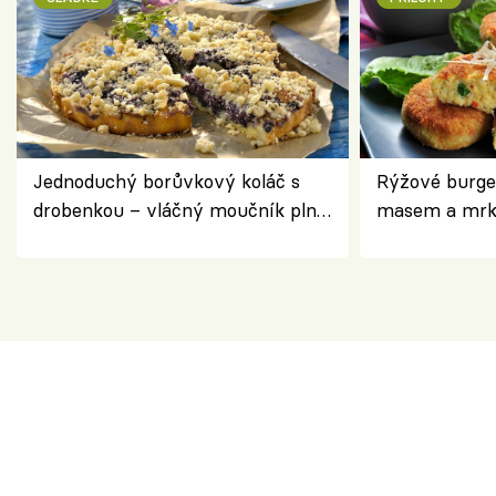
Jednoduchý borůvkový koláč s
Rýžové burge
drobenkou – vláčný moučník plný
masem a mrk
ovoce
salátem – leh