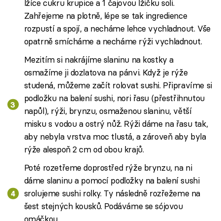
lžíce cukru krupice a 1 čajovou lžičku soli.
Zahřejeme na plotně, lépe se tak ingredience
rozpustí a spojí, a necháme lehce vychladnout. Vše
opatrně smícháme a necháme rýži vychladnout.
Mezitím si nakrájíme slaninu na kostky a
osmažíme ji dozlatova na pánvi. Když je rýže
studená, můžeme začít rolovat sushi. Připravíme si
podložku na balení sushi, nori řasu (přestřihnutou
napůl), rýži, brynzu, osmaženou slaninu, větší
misku s vodou a ostrý nůž. Rýži dáme na řasu tak,
aby nebyla vrstva moc tlustá, a zároveň aby byla
rýže alespoň 2 cm od obou krajů.
Poté rozetřeme doprostřed rýže brynzu, na ni
dáme slaninu a pomocí podložky na balení sushi
srolujeme sushi rolky. Ty následně rozřežeme na
šest stejných kousků. Podáváme se sójovou
omáčkou.