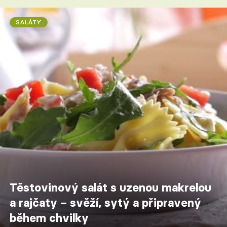
SALÁTY
Těstovinový salát s uzenou makrelou
a rajčaty – svěží, sytý a připravený
během chvilky