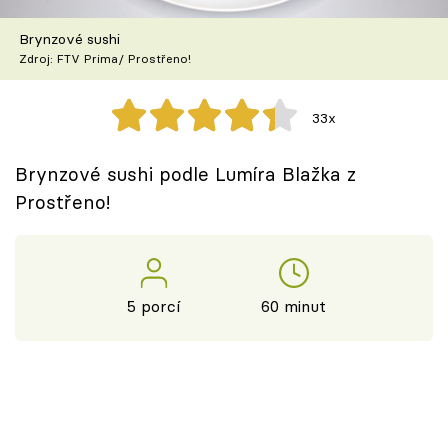
Škola vaření
Brynzové sushi
Zdroj: FTV Prima/ Prostřeno!
Recepty z TV
Speciál: Cuketa
33x
Těhotnej kuchař
Brynzové sushi podle Lumíra Blažka z
Prostřeno!
Sledujte prima+
Přihlášení
5 porcí
60 minut
Sledujte nás