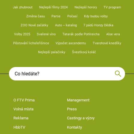
Jak zhubnout
Nejlepší filmy 2024
Nejlepší horory
TV program
Změna času
Partie
Počasí
Kdy budou volby
ZOO Nové začátky
Auto – katalog
7 pádů Honzy Dědka
Volby 2025
Svařené víno
Tatarák podle Pohlreicha
Aloe vera
Pěstování lichořeřišnice
Výpočet ascendentu
Tvarohové knedlíky
Nejlepší palačinky
Švestkový koláč
O FTV Prima
Management
Volná místa
Press
Reklama
Castingy a výzvy
HbbTV
Kontakty