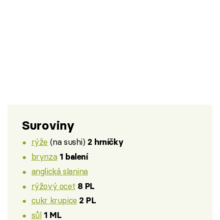
Suroviny
rýže
(na sushi)
2 hrníčky
brynza
1 balení
anglická slanina
rýžový ocet
8 PL
cukr krupice
2 PL
sůl
1 ML