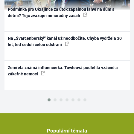
Podmínka pro Ukrajince za útok zápalnou lahví na dům s
dětmi? Tejc zvažuje mimořádný zásah
Na „Švarcenberský“ kanál už neodbočíte. Chyba vydržela 30
let, teď ceduli celou odstraní
Zemřela známá influencerka. Towleová podlehla vzácné a
zákeřné nemoci
Populární témata