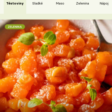
Těstoviny
Sladké
Maso
Zelenina
Nápoje
ZELENINA