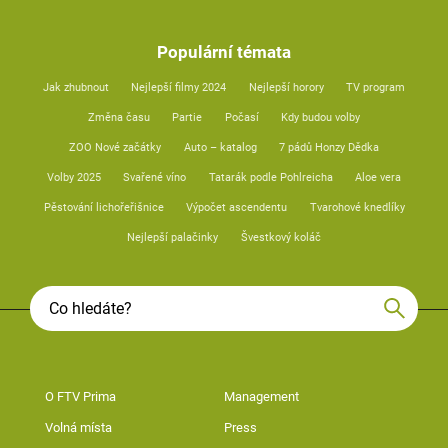
Populární témata
Jak zhubnout
Nejlepší filmy 2024
Nejlepší horory
TV program
Změna času
Partie
Počasí
Kdy budou volby
ZOO Nové začátky
Auto – katalog
7 pádů Honzy Dědka
Volby 2025
Svařené víno
Tatarák podle Pohlreicha
Aloe vera
Pěstování lichořeřišnice
Výpočet ascendentu
Tvarohové knedlíky
Nejlepší palačinky
Švestkový koláč
O FTV Prima
Management
Volná místa
Press