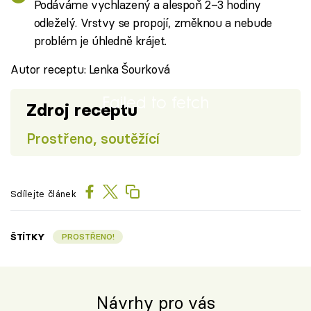
Podáváme vychlazený a alespoň 2–3 hodiny
odleželý. Vrstvy se propojí, změknou a nebude
problém je úhledně krájet.
Autor receptu: Lenka Šourková
Failed to fetch
Zdroj receptu
Prostřeno, soutěžící
Sdílejte článek
ŠTÍTKY
PROSTŘENO!
Návrhy pro vás