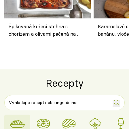
Špikovaná kuřecí stehna s
Karamelové s
chorizem a olivami pečená na
banánu, vloče
letní zelenině – šťavnaté maso s
snídaně do sk
výraznou chutí inspirovanou
Španělskem
Recepty