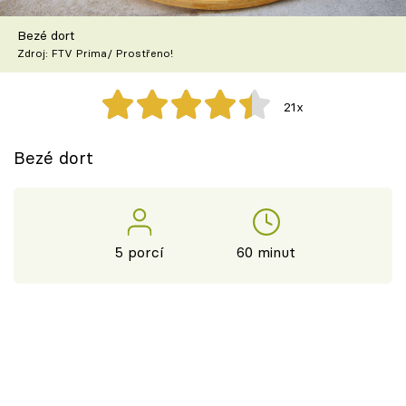
Škola vaření
Bezé dort
Zdroj: FTV Prima/ Prostřeno!
Recepty z TV
Speciál: Cuketa
21x
Těhotnej kuchař
Bezé dort
Sledujte prima+
Přihlášení
5 porcí
60 minut
Sledujte nás