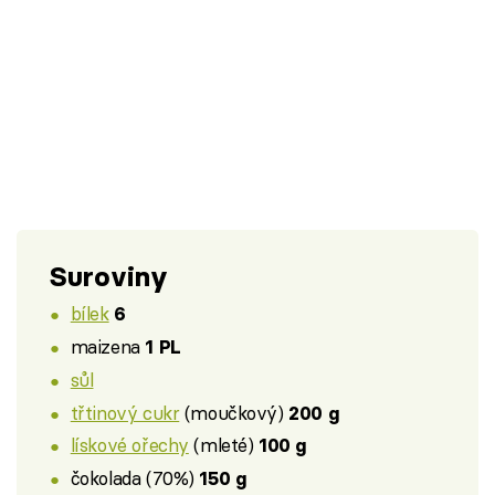
Suroviny
bílek
6
maizena
1 PL
sůl
třtinový cukr
(moučkový)
200 g
lískové ořechy
(mleté)
100 g
čokolada (70%)
150 g