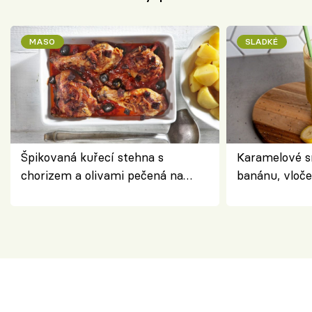
MASO
SLADKÉ
Špikovaná kuřecí stehna s
Karamelové s
chorizem a olivami pečená na
banánu, vloče
letní zelenině – šťavnaté maso s
snídaně do sk
výraznou chutí inspirovanou
Španělskem