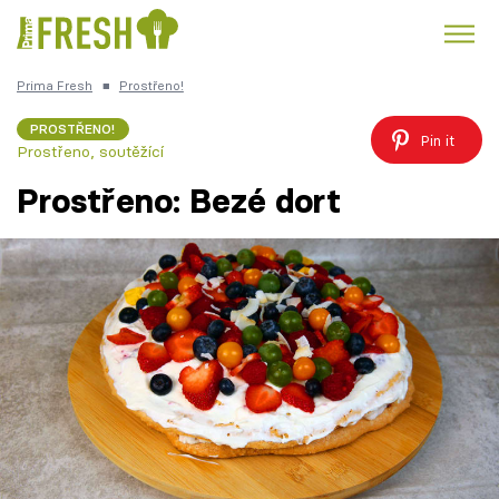
Prima Fresh
■
Prostřeno!
Kuře
Polévky k večeři
Rychlé večeře
Trendy:
PROSTŘENO!
Pin it
Prostřeno, soutěžící
Česká kuchyně
Čokoláda
Prostřeno: Bezé dort
Témata
Recepty
Články
TV Program