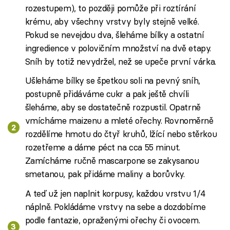
rozestupem), to později pomůže při roztírání
krému, aby všechny vrstvy byly stejně velké.
Pokud se nevejdou dva, šleháme bílky a ostatní
ingredience v polovičním množství na dvě etapy.
Sníh by totiž nevydržel, než se upeče první várka.
Ušleháme bílky se špetkou soli na pevný sníh,
postupně přidáváme cukr a pak ještě chvíli
šleháme, aby se dostatečně rozpustil. Opatrně
vmícháme maizenu a mleté ořechy. Rovnoměrně
rozdělíme hmotu do čtyř kruhů, lžící nebo stěrkou
rozetřeme a dáme péct na cca 55 minut.
Zamícháme ručně mascarpone se zakysanou
smetanou, pak přidáme maliny a borůvky.
A teď už jen naplnit korpusy, každou vrstvu 1/4
náplně. Pokládáme vrstvy na sebe a dozdobíme
podle fantazie, opraženými ořechy či ovocem.