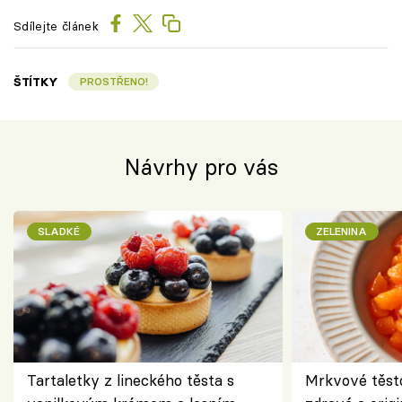
Sdílejte článek
ŠTÍTKY
PROSTŘENO!
Návrhy pro vás
SLADKÉ
ZELENINA
Tartaletky z lineckého těsta s
Mrkvové těst