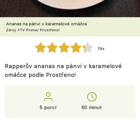
Škola vaření
Recepty z TV
Ananas na pánvi v karamelové omáčce
Zdroj: FTV Prima/ Prostřeno!
Speciál: Cuketa
19x
Těhotnej kuchař
Rapperův ananas na pánvi v karamelové
Sledujte prima+
omáčce podle Prostřeno!
Přihlášení
5 porcí
60 minut
Sledujte nás