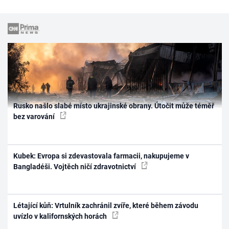
Rusko našlo slabé místo ukrajinské obrany. Útočit může téměř
bez varování
Kubek: Evropa si zdevastovala farmacii, nakupujeme v
Bangladéši. Vojtěch ničí zdravotnictví
Létající kůň: Vrtulník zachránil zvíře, které během závodu
uvízlo v kalifornských horách