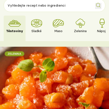
Těstoviny
Sladké
Maso
Zelenina
Nápoje
ZELENINA