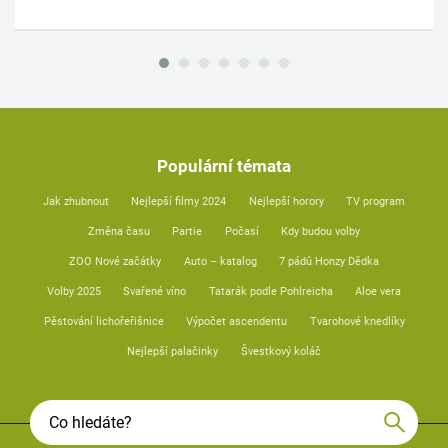
Populární témata
Jak zhubnout
Nejlepší filmy 2024
Nejlepší horory
TV program
Změna času
Partie
Počasí
Kdy budou volby
ZOO Nové začátky
Auto – katalog
7 pádů Honzy Dědka
Volby 2025
Svařené víno
Tatarák podle Pohlreicha
Aloe vera
Pěstování lichořeřišnice
Výpočet ascendentu
Tvarohové knedlíky
Nejlepší palačinky
Švestkový koláč