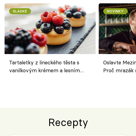
SLADKÉ
NOVINKY
Tartaletky z lineckého těsta s
Oslavte Mezin
vanilkovým krémem a lesním
Proč mrazák n
ovocem podle Bread Society
horku vsadit 
Recepty