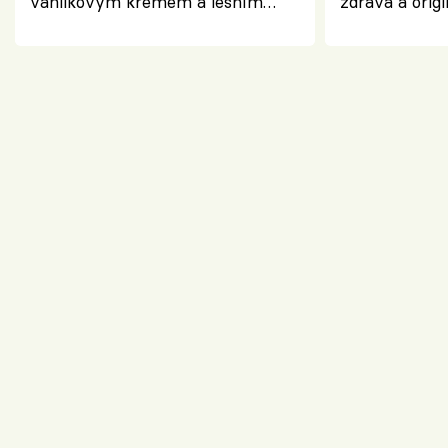
vanilkovým krémem a lesním
zdravá a origi
ovocem podle Bread Society
klasiky