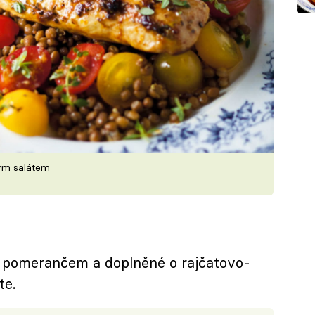
ým salátem
pomerančem a doplněné o rajčatovo-
te.