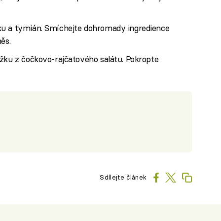
ku a tymián. Smíchejte dohromady ingredience
ěs.
ůžku z čočkovo-rajčatového salátu. Pokropte
Sdílejte článek