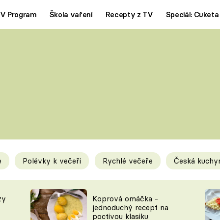
V Program
Škola vaření
Recepty z TV
Speciál: Cuketa
Polévky
Saláty
ČESKÁ KLASIKA
TĚSTOVIN
SILNÉ VÝVARY
SLADKÉ
KRÉMOVÉ
BEZMASÁ J
e
Polévky k večeři
Rychlé večeře
Česká kuchy
y
Tipy a triky
Novink
zy
Koprová omáčka -
jednoduchý recept na
poctivou klasiku
KAM ZA JÍDLEM
BLOG