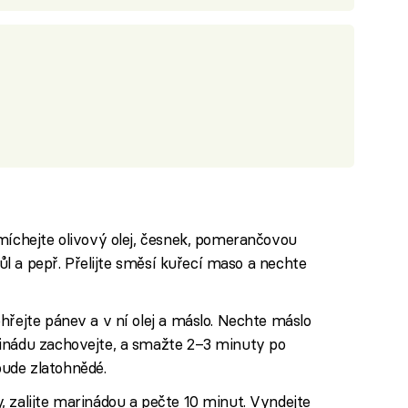
míchejte olivový olej, česnek, pomerančovou
sůl a pepř. Přelijte směsí kuřecí maso a nechte
hřejte pánev a v ní olej a máslo. Nechte máslo
inádu zachovejte, a smažte 2–3 minuty po
ude zlatohnědé.
 zalijte marinádou a pečte 10 minut. Vyndejte