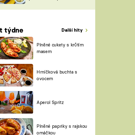
TORKY
ESH
t týdne
Další hity
Plněné cukety s krůtím
masem
Hrníčková buchta s
ovocem
Aperol Spritz
Plněné papriky s rajskou
omáčkou