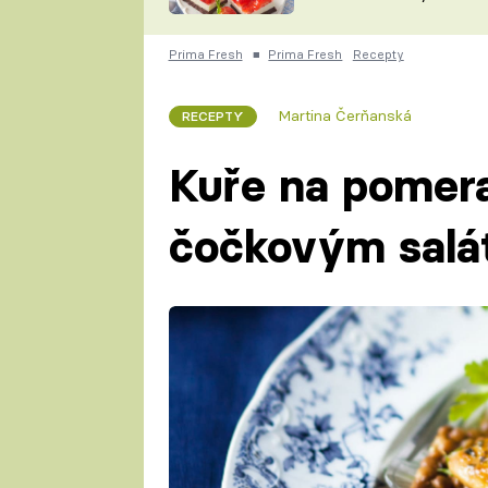
nepotřebujete troubu
ZDENĚK
ČESKO NA TALÍŘI
POHLREICH
Prima Fresh
■
Prima Fresh
Recepty
KAROLÍNA,
JAROSLAV SAPÍK
DOMÁCÍ
Martina Čerňanská
RECEPTY
KUCHAŘKA
KAROLÍNA
KAMBERSKÁ
Kuře na pomera
čočkovým sal