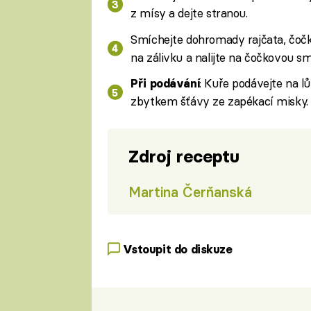
z mísy a dejte stranou.
Smíchejte dohromady rajčata, čoč
na zálivku a nalijte na čočkovou sm
: Kuře podávejte na l
Při podávání
zbytkem šťávy ze zapékací misky.
Zdroj receptu
Martina Čerňanská
Vstoupit do diskuze