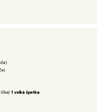
nče)
če)
rička)
1 velká špetka