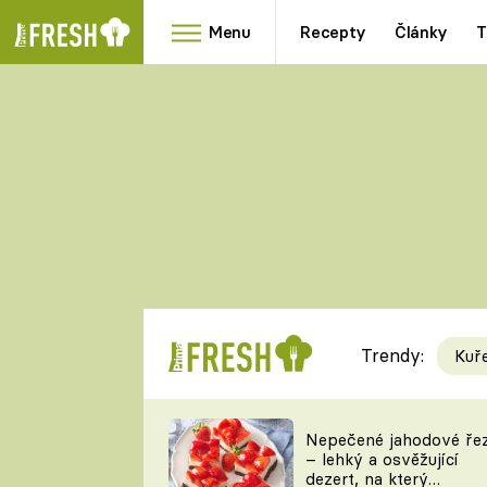
Menu
Recepty
Články
T
Oblíbené
Přílohy
recepty
HRANOLKY
HOUBY
KNEDLÍKY
DÝNĚ
KAŠE
RYCHLOVKY
Trendy:
Kuř
Populární
Videorecept
Nepečené jahodové ře
– lehký a osvěžující
kuchaři
dezert, na který
TEĎ VAŘÍ ŠÉF!