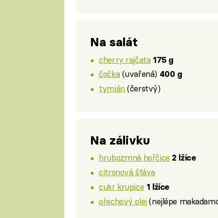
Na salát
cherry rajčata
175 g
čočka
(uvařená)
400 g
tymián
(čerstvý)
Na zálivku
hrubozrnná hořčice
2 lžíce
citronová šťáva
cukr krupice
1 lžíce
ořechový olej
(nejlépe makadamo