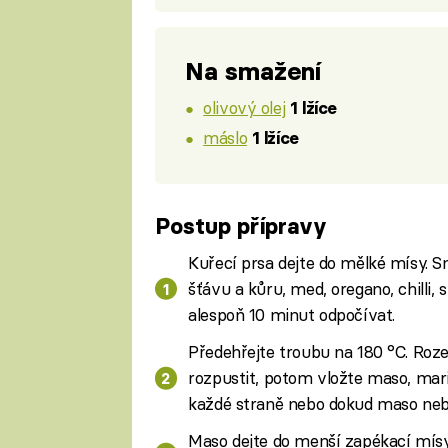
Na smažení
olivový olej
1 lžíce
máslo
1 lžíce
Postup přípravy
Kuřecí prsa dejte do mělké mísy. S
šťávu a kůru, med, oregano, chilli, 
alespoň 10 minut odpočívat.
Předehřejte troubu na 180 °C. Roze
rozpustit, potom vložte maso, mar
každé straně nebo dokud maso neb
Maso dejte do menší zapékací mísy,