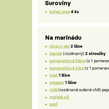
Suroviny
kuřecí prsa
4 ks
Na marinádu
olivový olej
2 lžíce
česnek
(rozdrcený)
2 stroužky
pomerančová šťáva
(z 1 pomera
pomerančová kůra
(z 1 pomeran
med
1 lžíce
oregano
1 lžíce
chilli
(rozdrcená sušená chilli pap
mořská sůl
pepř