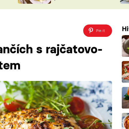
ŠÉFREDAK
VYCHYTÁVKY
SOUTĚŽ FR
NA NÁKUPECH
ČASOPIS
Hi
Pin it
nčích s rajčatovo-
átem