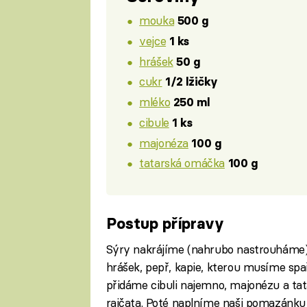
mouka
500 g
vejce
1 ks
hrášek
50 g
cukr
1/2 lžičky
mléko
250 ml
cibule
1 ks
majonéza
100 g
tatarská omáčka
100 g
Postup přípravy
Sýry nakrájíme (nahrubo nastrouháme)
hrášek, pepř, kapie, kterou musíme spa
přidáme cibuli najemno, majonézu a ta
rajčata. Poté naplníme naši pomazánku d