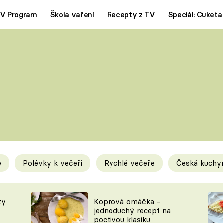
V Program
Škola vaření
Recepty z TV
Speciál: Cuketa
Polévky
Saláty
ČESKÁ KLASIKA
TĚSTOVIN
SILNÉ VÝVARY
SLADKÉ
KRÉMOVÉ
BEZMASÁ J
e
Polévky k večeři
Rychlé večeře
Česká kuchy
y
Tipy a triky
Novink
zy
Koprová omáčka -
jednoduchý recept na
poctivou klasiku
KAM ZA JÍDLEM
BLOG