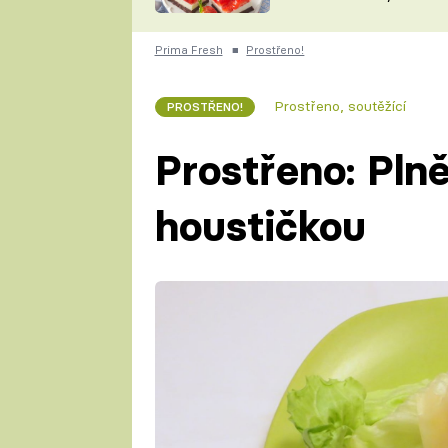
nepotřebujete troubu
ZDENĚK
ČESKO NA TALÍŘI
POHLREICH
Prima Fresh
■
Prostřeno!
KAROLÍNA,
JAROSLAV SAPÍK
DOMÁCÍ
Prostřeno, soutěžící
PROSTŘENO!
KUCHAŘKA
KAROLÍNA
KAMBERSKÁ
Prostřeno: Pln
houstičkou