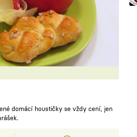
né domácí houstičky se vždy cení, jen
hrášek.