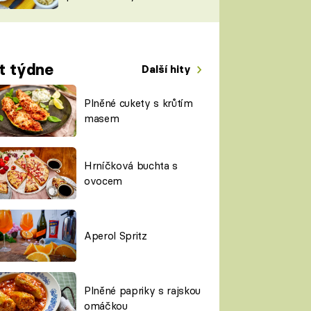
TORKY
ESH
t týdne
Další hity
Plněné cukety s krůtím
masem
Hrníčková buchta s
ovocem
Aperol Spritz
Plněné papriky s rajskou
omáčkou