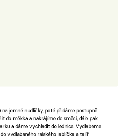
 na jemné nudličky, poté přidáme postupně
řit do měkka a nakrájíme do směsi, dále pak
tarku a dáme vychladit do lednice. Vydlabeme
o vydlabaného rajského jablíčka a talíř