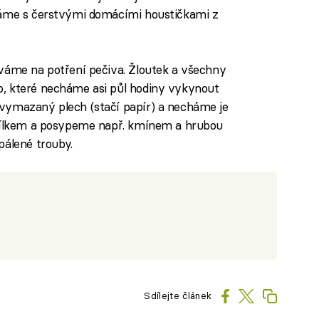
váme s čerstvými domácími houstičkami z
ováme na potření pečiva. Žloutek a všechny
, které necháme asi půl hodiny vykynout
vymazaný plech (stačí papír) a necháme je
 bílkem a posypeme např. kmínem a hrubou
pálené trouby.
Sdílejte článek