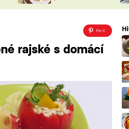
ŠÉFREDAK
VYCHYTÁVKY
SOUTĚŽ FR
NA NÁKUPECH
ČASOPIS
Hi
Pin it
ěné rajské s domácí