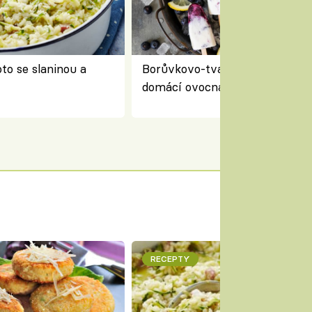
to se slaninou a
Borůvkovo-tvarohové nanuky 
domácí ovocná zmrzlina na dř
RECEPTY