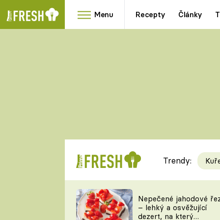
Menu
Recepty
Články
T
Oblíbené
Přílohy
recepty
HRANOLKY
HOUBY
KNEDLÍKY
DÝNĚ
KAŠE
RYCHLOVKY
Trendy:
Kuř
Populární
Videorecept
Nepečené jahodové ře
– lehký a osvěžující
kuchaři
dezert, na který
TEĎ VAŘÍ ŠÉF!