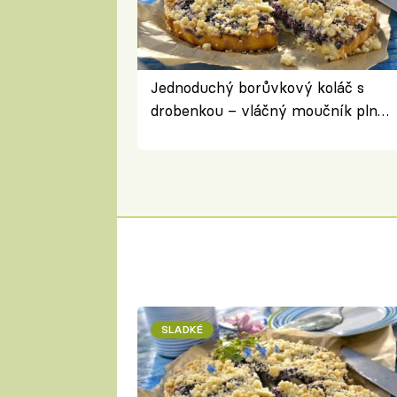
Jednoduchý borůvkový koláč s
drobenkou – vláčný moučník plný
ovoce
SLADKÉ