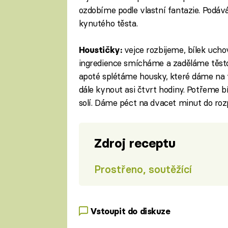
ozdobíme podle vlastní fantazie. Podá
kynutého těsta.
vejce rozbijeme, bílek uch
Houstičky:
ingredience smícháme a zaděláme těsto
apoté splétáme housky, které dáme na 
dále kynout asi čtvrt hodiny. Potřeme
solí. Dáme péct na dvacet minut do roz
Zdroj receptu
Prostřeno, soutěžící
Vstoupit do diskuze