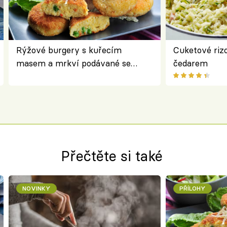
Rýžové burgery s kuřecím
Cuketové rizo
masem a mrkví podávané se
čedarem
salátem – lehká a chutná večeře
Přečtěte si také
NOVINKY
PŘÍLOHY