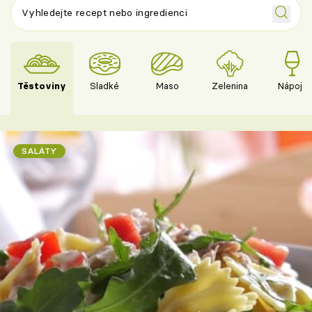
Těstoviny
Sladké
Maso
Zelenina
Nápoje
SALÁTY