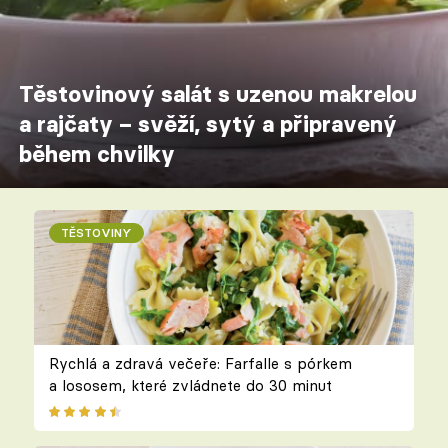
Těstovinový salát s uzenou makrelou
a rajčaty – svěží, sytý a připravený
během chvilky
TĚSTOVINY
Rychlá a zdravá večeře: Farfalle s pórkem
a lososem, které zvládnete do 30 minut