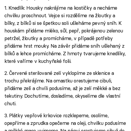
1. Knedlík: Housky nakrájíme na kostičky a necháme
chvilku proschnout. Vejce si rozdělíme na žloutky a
bílky, z bílků si se špetkou soli ušleháme pevný sníh. K
houskám přidáme mléko, sůl, pepř, pokrájenou zelenou
petržel, žloutky a promícháme, v případě potřeby
přidáme hrst mouky. Na závěr přidáme sníh ušlehaný z
bílků a lehce promícháme. Z hmoty tvarujeme knedlíky,
které vaříme v kuchyňské folii.
2. Červené sterilované zelí vyklopíme ze sklenice a
trochu překrájíme. Na omastku orestujeme cibuli,
přidáme zelí a chvíli podusíme, až je zelí měkké a bez
tekutiny. Dochutíme, dosladíme, okyselíme dle vlastní
chuti.
3. Plátky vepřové krkovice rozklepeme, osolíme,
opepříme a zprudka opečeme na oleji, chvilku podusíme
a měkké maso vyjmeme. Na pánvi orestujeme cibuli do