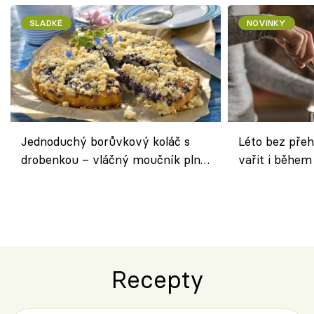
SLADKÉ
NOVINKY
Jednoduchý borůvkový koláč s
Léto bez přeh
drobenkou – vláčný moučník plný
vařit i během
ovoce
Recepty