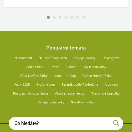
Populární témata
Jak zhubnout
Nejlepší filmy 2024
Nejlepší horory
TV program
Změna času
Partie
Počasí
Kdy budou volby
ZOO Nové začátky
Auto – katalog
7 pádů Honzy Dědka
Volby 2025
Svařené víno
Tatarák podle Pohlreicha
Aloe vera
Pěstování lichořeřišnice
Výpočet ascendentu
Tvarohové knedlíky
Nejlepší palačinky
Švestkový koláč