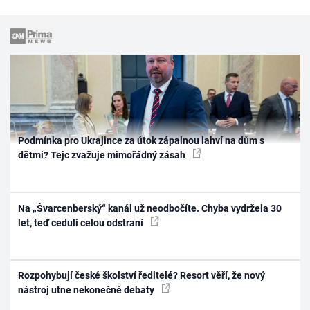
Podmínka pro Ukrajince za útok zápalnou lahví na dům s
dětmi? Tejc zvažuje mimořádný zásah
Na „Švarcenberský“ kanál už neodbočíte. Chyba vydržela 30
let, teď ceduli celou odstraní
Rozpohybují české školství ředitelé? Resort věří, že nový
nástroj utne nekonečné debaty