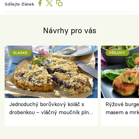
Sdílejte článek
Návrhy pro vás
SLADKÉ
PŘÍLOHY
Jednoduchý borůvkový koláč s
Rýžové burge
drobenkou – vláčný moučník plný
masem a mrk
ovoce
salátem – leh