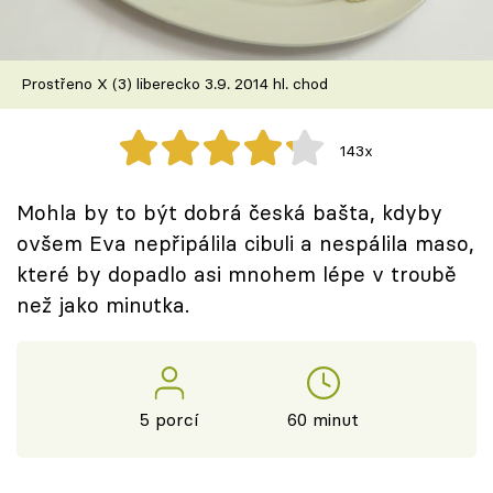
Škola vaření
Recepty z TV
Prostřeno X (3) liberecko 3.9. 2014 hl. chod
Speciál: Cuketa
143x
Těhotnej kuchař
Mohla by to být dobrá česká bašta, kdyby
Sledujte prima+
ovšem Eva nepřipálila cibuli a nespálila maso,
které by dopadlo asi mnohem lépe v troubě
než jako minutka.
Přihlášení
Sledujte nás
5 porcí
60 minut