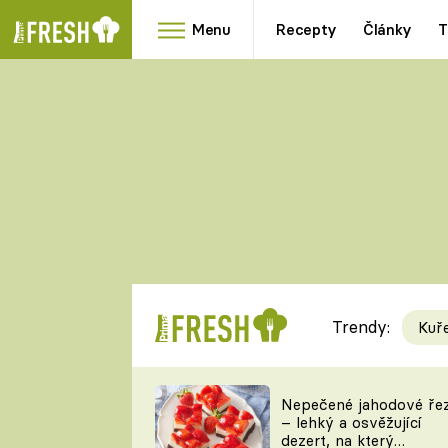
Menu
Recepty
Články
T
Oblíbené
Přílohy
recepty
HRANOLKY
HOUBY
KNEDLÍKY
DÝNĚ
KAŠE
RYCHLOVKY
Trendy:
Kuř
Populární
Videorecept
Nepečené jahodové ře
– lehký a osvěžující
kuchaři
dezert, na který
TEĎ VAŘÍ ŠÉF!