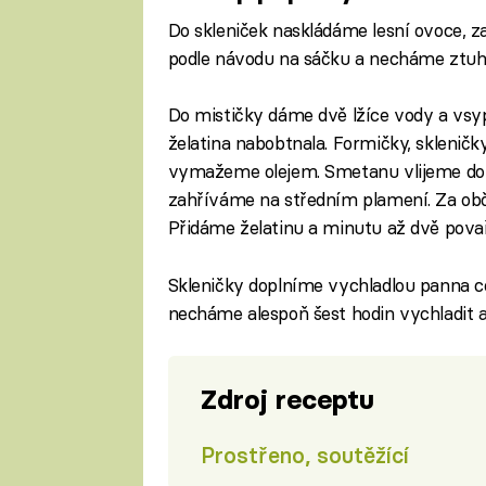
Do skleniček naskládáme lesní ovoce, za
podle návodu na sáčku a necháme ztuh
Do mističky dáme dvě lžíce vody a vsy
želatina nabobtnala. Formičky, sklenič
vymažeme olejem. Smetanu vlijeme do r
zahříváme na středním plamení. Za ob
Přidáme želatinu a minutu až dvě povař
Skleničky doplníme vychladlou panna c
necháme alespoň šest hodin vychladit 
Zdroj receptu
Prostřeno, soutěžící