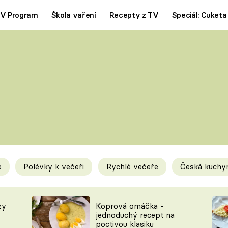
V Program
Škola vaření
Recepty z TV
Speciál: Cuketa
Polévky
Saláty
ČESKÁ KLASIKA
TĚSTOVIN
SILNÉ VÝVARY
SLADKÉ
KRÉMOVÉ
BEZMASÁ J
e
Polévky k večeři
Rychlé večeře
Česká kuchy
y
Tipy a triky
Novink
zy
Koprová omáčka -
jednoduchý recept na
poctivou klasiku
KAM ZA JÍDLEM
BLOG