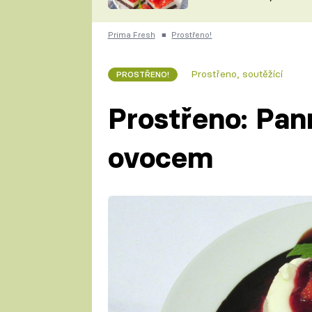
nepotřebujete troubu
ZDENĚK
ČESKO NA TALÍŘI
POHLREICH
Prima Fresh
■
Prostřeno!
KAROLÍNA,
JAROSLAV SAPÍK
DOMÁCÍ
Prostřeno, soutěžící
PROSTŘENO!
KUCHAŘKA
KAROLÍNA
KAMBERSKÁ
Prostřeno: Pan
ovocem