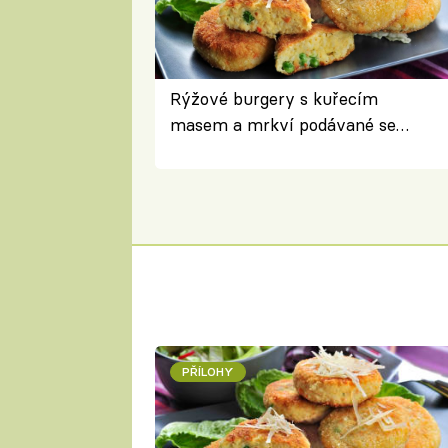
Rýžové burgery s kuřecím
masem a mrkví podávané se
salátem – lehká a chutná večeře
PŘÍLOHY