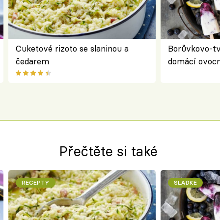
Cuketové rizoto se slaninou a
Borůvkovo-t
čedarem
domácí ovocn
Přečtěte si také
RECEPTY
SLADKÉ