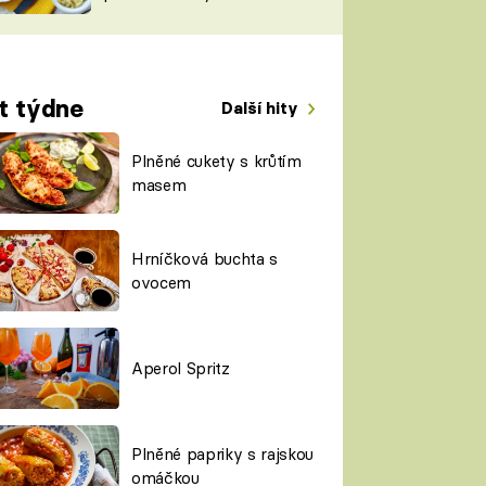
TORKY
ESH
t týdne
Další hity
Plněné cukety s krůtím
masem
Hrníčková buchta s
ovocem
Aperol Spritz
Plněné papriky s rajskou
omáčkou