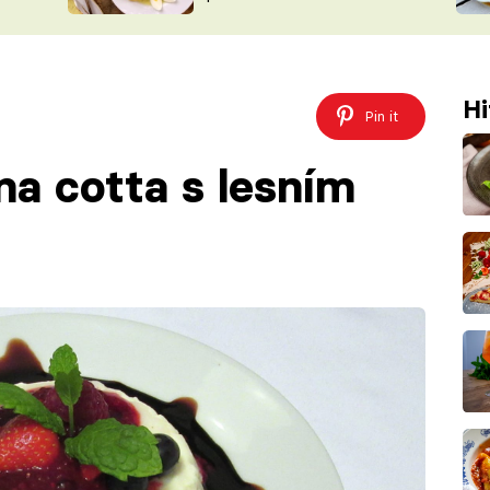
ŠÉFREDAK
VYCHYTÁVKY
SOUTĚŽ FR
NA NÁKUPECH
ČASOPIS
Hi
Pin it
na cotta s lesním