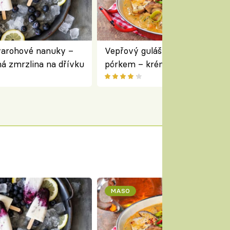
varohové nanuky –
Vepřový guláš s houbami a
á zmrzlina na dřívku
pórkem – krémový a voňavý
pokrm z jednoho hrnce
MASO