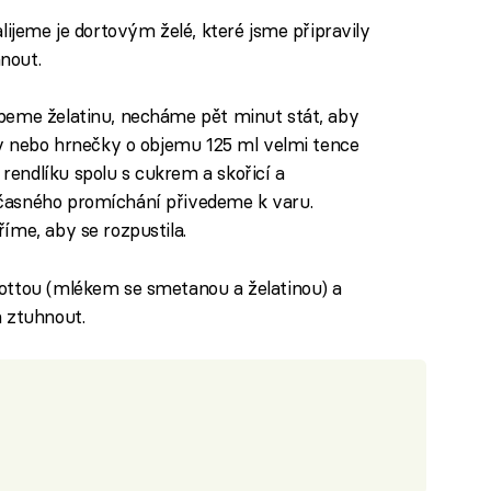
lijeme je dortovým želé, které jsme připravily
nout.
peme želatinu, necháme pět minut stát, aby
ky nebo hrnečky o objemu 125 ml velmi tence
endlíku spolu s cukrem a skořicí a
časného promíchání přivedeme k varu.
íme, aby se rozpustila.
ottou (mlékem se smetanou a želatinou) a
a ztuhnout.