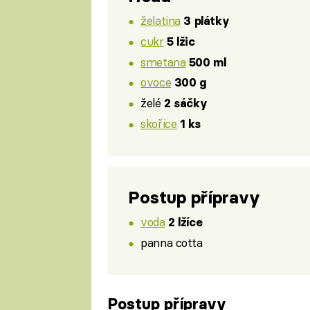
želatina
3 plátky
cukr
5 lžic
smetana
500 ml
ovoce
300 g
želé
2 sáčky
skořice
1 ks
Postup přípravy
voda
2 lžíce
panna cotta
Postup přípravy