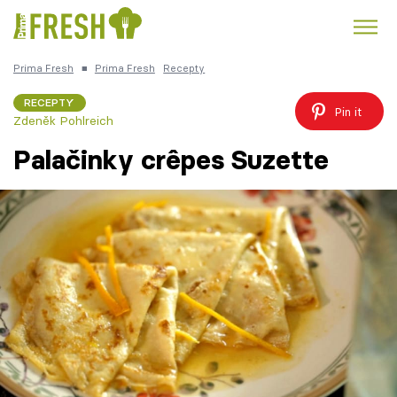
Prima Fresh
■
Prima Fresh
Recepty
Kuře
Polévky k večeři
Rychlé večeře
Trendy:
RECEPTY
Pin it
Zdeněk Pohlreich
Česká kuchyně
Čokoláda
Palačinky crêpes Suzette
Témata
Recepty
Články
TV Program