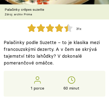
Škola vaření
Palačinky crêpes suzette
Zdroj: archiv Prima
Recepty z TV
Speciál: Cuketa
31x
Těhotnej kuchař
Palačinky podle Suzette – to je klasika mezi
francouzskými dezerty. A v čem se skrývá
Sledujte prima+
tajemství této lahůdky? V dokonalé
pomerančové omáčce.
Přihlášení
Sledujte nás
1 porce
60 minut