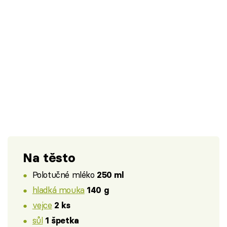
Na těsto
Polotučné mléko
250 ml
hladká mouka
140 g
vejce
2 ks
sůl
1 špetka