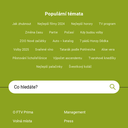
Populární témata
Jak zhubnout
Nejlepší filmy 2024
Nejlepší horory
TV program
Změna času
Partie
Počasí
Kdy budou volby
ZOO Nové začátky
Auto – katalog
7 pádů Honzy Dědka
Volby 2025
Svařené víno
Tatarák podle Pohlreicha
Aloe vera
Pěstování lichořeřišnice
Výpočet ascendentu
Tvarohové knedlíky
Nejlepší palačinky
Švestkový koláč
O FTV Prima
Management
Volná místa
Press