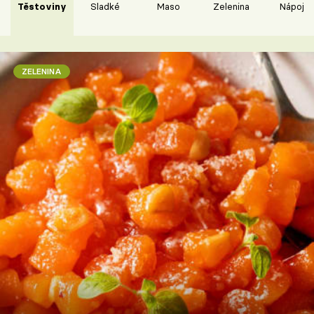
Těstoviny
Sladké
Maso
Zelenina
Nápoje
ZELENINA