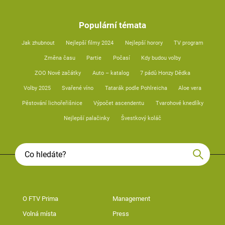
Populární témata
Jak zhubnout
Nejlepší filmy 2024
Nejlepší horory
TV program
Změna času
Partie
Počasí
Kdy budou volby
ZOO Nové začátky
Auto – katalog
7 pádů Honzy Dědka
Volby 2025
Svařené víno
Tatarák podle Pohlreicha
Aloe vera
Pěstování lichořeřišnice
Výpočet ascendentu
Tvarohové knedlíky
Nejlepší palačinky
Švestkový koláč
O FTV Prima
Management
Volná místa
Press