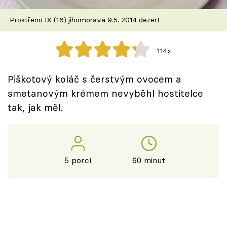
Škola vaření
Prostřeno IX (16) jihomorava 9.5. 2014 dezert
Recepty z TV
114x
Speciál: Cuketa
Piškotový koláč s čerstvým ovocem a
Těhotnej kuchař
smetanovým krémem nevyběhl hostitelce
tak, jak měl.
Sledujte prima+
Přihlášení
5 porcí
60 minut
Sledujte nás