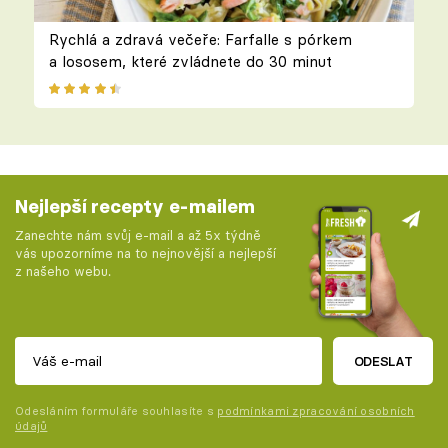
Rychlá a zdravá večeře: Farfalle s pórkem
a lososem, které zvládnete do 30 minut
Nejlepší recepty e-mailem
Zanechte nám svůj e-mail a až 5x týdně
vás upozorníme na to nejnovější a nejlepší
z našeho webu.
ODESLAT
Odesláním formuláře souhlasíte s
podmínkami zpracování osobních
údajů