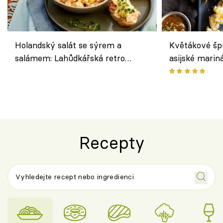
Holandský salát se sýrem a
Květákové šp
salámem: Lahůdkářská retro
asijské marin
klasika, která chutná stejně skvěle
chuťovka z gr
jako dřív
Recepty