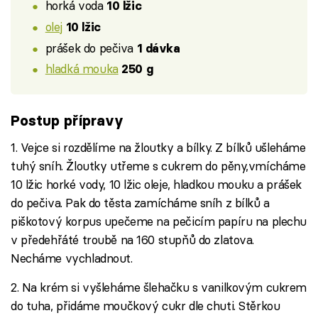
horká voda
10 lžic
olej
10 lžic
prášek do pečiva
1 dávka
hladká mouka
250 g
Postup přípravy
1. Vejce si rozdělíme na žloutky a bílky. Z bílků ušleháme
tuhý sníh. Žloutky utřeme s cukrem do pěny,vmícháme
10 lžic horké vody, 10 lžic oleje, hladkou mouku a prášek
do pečiva. Pak do těsta zamícháme sníh z bílků a
piškotový korpus upečeme na pečicím papíru na plechu
v předehřáté troubě na 160 stupňů do zlatova.
Necháme vychladnout.
2. Na krém si vyšleháme šlehačku s vanilkovým cukrem
do tuha, přidáme moučkový cukr dle chuti. Stěrkou