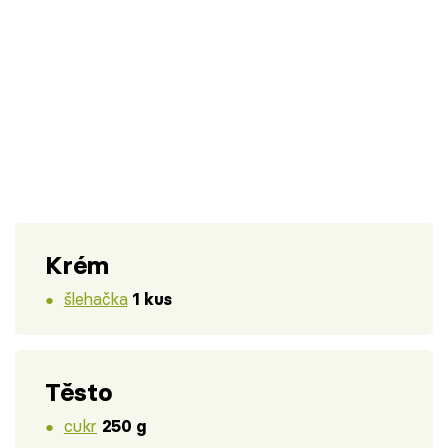
Krém
šlehačka
1 kus
Těsto
cukr
250 g