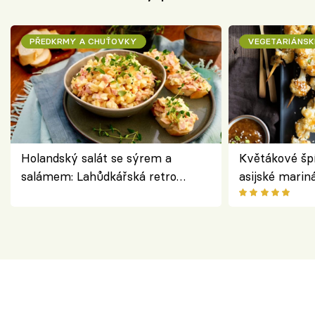
PŘEDKRMY A CHUŤOVKY
VEGETARIÁNSK
Holandský salát se sýrem a
Květákové šp
salámem: Lahůdkářská retro
asijské marin
klasika, která chutná stejně skvěle
chuťovka z gr
jako dřív