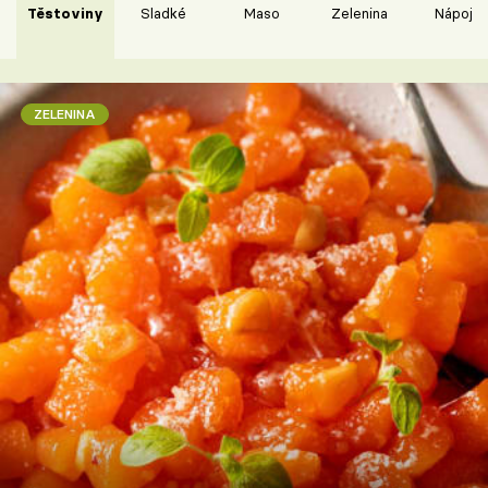
Těstoviny
Sladké
Maso
Zelenina
Nápoje
ZELENINA