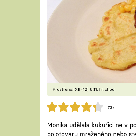
Prostřeno! XII (12) 6.11. hl. chod
73x
Monika udělala kukuřici ne v po
polotovaru mraženého nebo ste