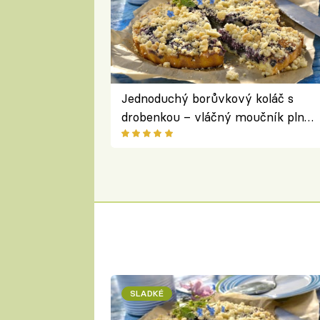
Jednoduchý borůvkový koláč s
drobenkou – vláčný moučník plný
ovoce
SLADKÉ