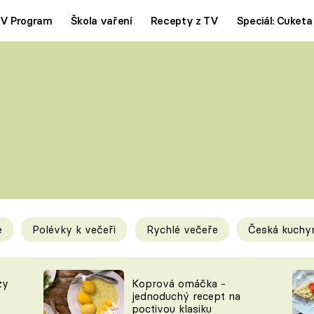
V Program
Škola vaření
Recepty z TV
Speciál: Cuketa
Polévky
Saláty
ČESKÁ KLASIKA
TĚSTOVIN
SILNÉ VÝVARY
SLADKÉ
KRÉMOVÉ
BEZMASÁ J
e
Polévky k večeři
Rychlé večeře
Česká kuchy
y
Tipy a triky
Novink
zy
Koprová omáčka -
jednoduchý recept na
poctivou klasiku
KAM ZA JÍDLEM
BLOG