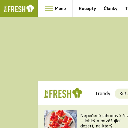
Menu
Recepty
Články
T
Oblíbené
Přílohy
recepty
HRANOLKY
HOUBY
KNEDLÍKY
DÝNĚ
KAŠE
RYCHLOVKY
Trendy:
Kuř
Populární
Videorecept
Nepečené jahodové ře
– lehký a osvěžující
kuchaři
dezert, na který
TEĎ VAŘÍ ŠÉF!