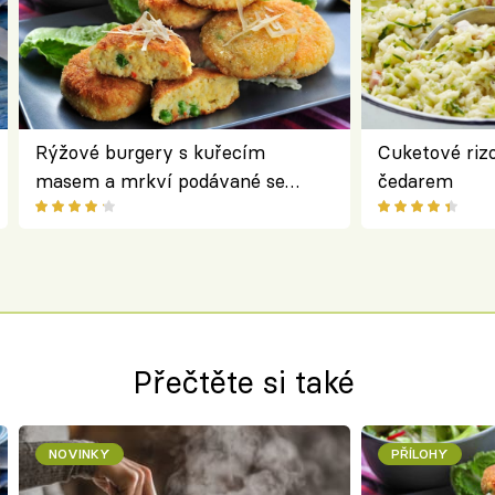
Rýžové burgery s kuřecím
Cuketové rizo
masem a mrkví podávané se
čedarem
salátem – lehká a chutná večeře
Přečtěte si také
NOVINKY
PŘÍLOHY