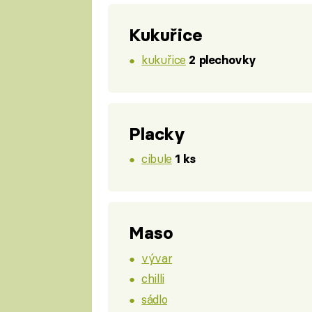
Kukuřice
kukuřice
2 plechovky
Placky
cibule
1 ks
Maso
vývar
chilli
sádlo