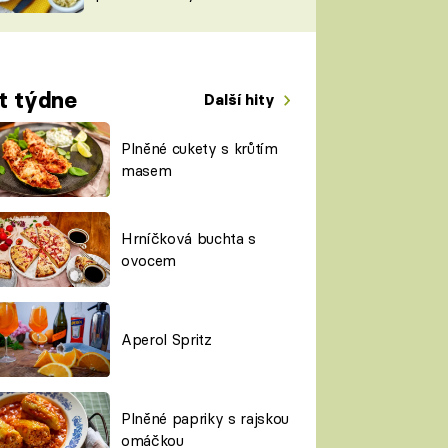
TORKY
ESH
t týdne
Další hity
Plněné cukety s krůtím
masem
Hrníčková buchta s
ovocem
Aperol Spritz
Plněné papriky s rajskou
omáčkou