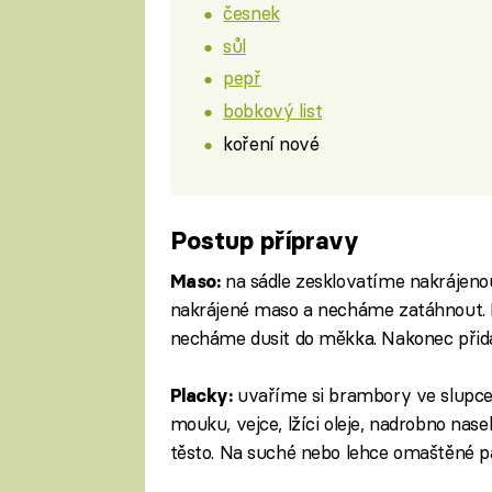
česnek
sůl
pepř
bobkový list
koření nové
Postup přípravy
na sádle zesklovatíme nakrájeno
Maso:
nakrájené maso a necháme zatáhnout. 
necháme dusit do měkka. Nakonec přidáv
uvaříme si brambory ve slupce
Placky:
mouku, vejce, lžíci oleje, nadrobno nase
těsto. Na suché nebo lehce omaštěné p