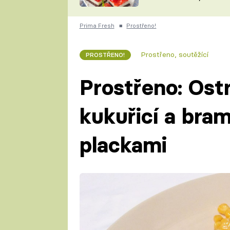
nepotřebujete troubu
ZDENĚK
ČESKO NA TALÍŘI
POHLREICH
Prima Fresh
■
Prostřeno!
KAROLÍNA,
JAROSLAV SAPÍK
DOMÁCÍ
Prostřeno, soutěžící
PROSTŘENO!
KUCHAŘKA
KAROLÍNA
KAMBERSKÁ
Prostřeno: Ostr
kukuřicí a bra
plackami