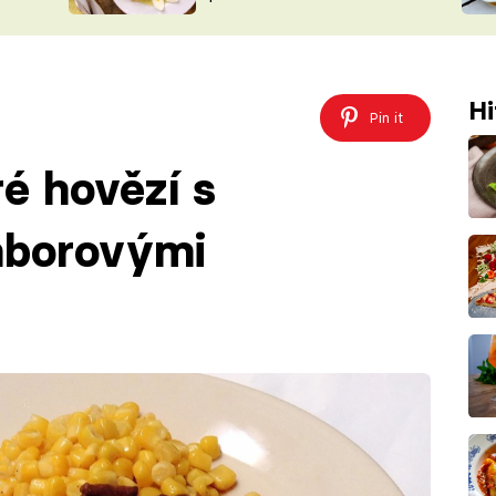
ŠÉFREDAK
VYCHYTÁVKY
SOUTĚŽ FR
NA NÁKUPECH
ČASOPIS
Hi
Pin it
é hovězí s
mborovými