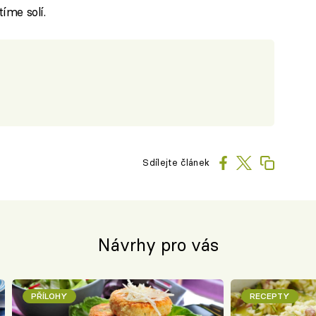
íme solí.
Sdílejte článek
Návrhy pro vás
PŘÍLOHY
RECEPTY