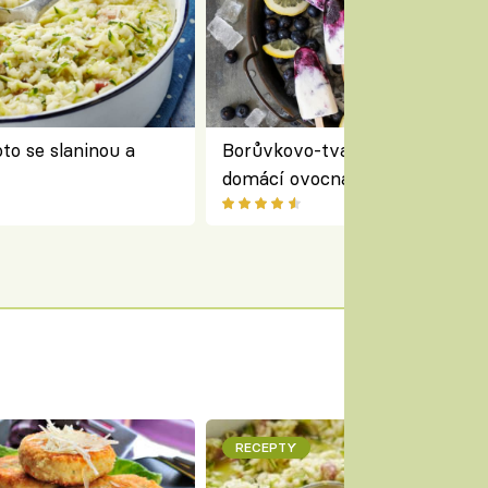
to se slaninou a
Borůvkovo-tvarohové nanuky 
domácí ovocná zmrzlina na dř
RECEPTY