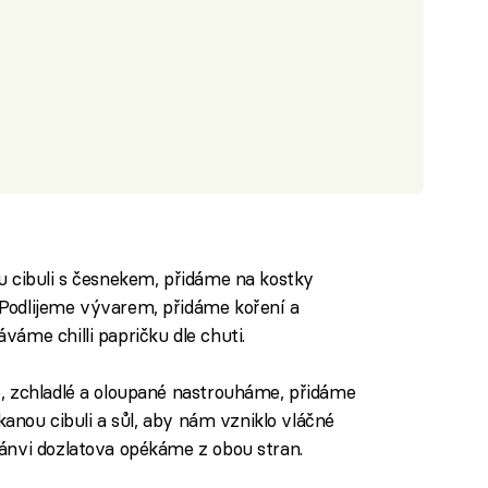
u cibuli s česnekem, přidáme na kostky
Podlijeme vývarem, přidáme koření a
áme chilli papričku dle chuti.
, zchladlé a oloupané nastrouháme, přidáme
kanou cibuli a sůl, aby nám vzniklo vláčné
ánvi dozlatova opékáme z obou stran.