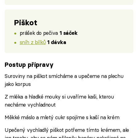
Piškot
prášek do pečiva
1 sáček
sníh z bílků
1 dávka
Postup přípravy
Suroviny na piškot smícháme a upečeme na plechu
jako korpus
Z mléka a hladké mouky si uvaříme kaši, kterou
necháme vychladnout
Měkké máslo a mletý cukr spojíme s kaší na krém
Upečený vychladlý piškot potřeme tímto krémem, ale
jen trochu, aby se nám přilepily banány nakrájené na