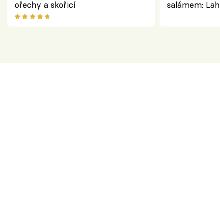
ořechy a skořicí
salámem: Lah
klasika, která
jako dřív