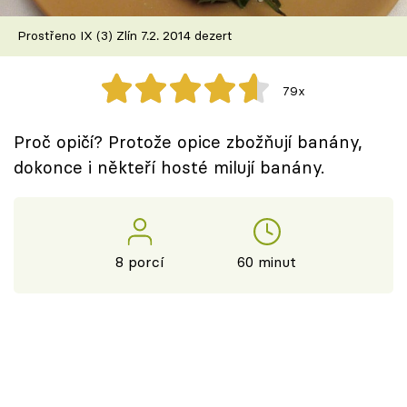
Škola vaření
Prostřeno IX (3) Zlín 7.2. 2014 dezert
Recepty z TV
79x
Speciál: Cuketa
Proč opičí? Protože opice zbožňují banány,
Těhotnej kuchař
dokonce i někteří hosté milují banány.
Sledujte prima+
Přihlášení
8 porcí
60 minut
Sledujte nás