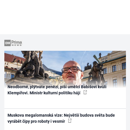
Neodborné, plýtváte penězi, píší umělci Babišovi kvůli
Klempířovi. Ministr kulturní politiku hájí
Muskova megalomanská vize: Největší budova světa bude
vyrábět čipy pro roboty i vesmír