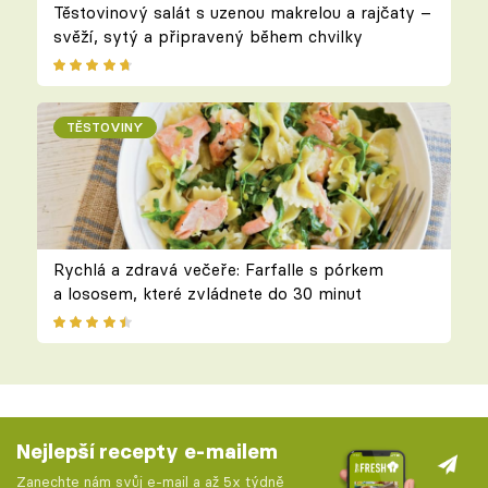
Těstovinový salát s uzenou makrelou a rajčaty –
svěží, sytý a připravený během chvilky
TĚSTOVINY
Rychlá a zdravá večeře: Farfalle s pórkem
a lososem, které zvládnete do 30 minut
Nejlepší recepty e-mailem
Zanechte nám svůj e-mail a až 5x týdně