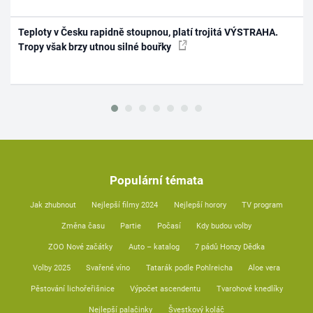
Teploty v Česku rapidně stoupnou, platí trojitá VÝSTRAHA.
Tropy však brzy utnou silné bouřky
Populární témata
Jak zhubnout
Nejlepší filmy 2024
Nejlepší horory
TV program
Změna času
Partie
Počasí
Kdy budou volby
ZOO Nové začátky
Auto – katalog
7 pádů Honzy Dědka
Volby 2025
Svařené víno
Tatarák podle Pohlreicha
Aloe vera
Pěstování lichořeřišnice
Výpočet ascendentu
Tvarohové knedlíky
Nejlepší palačinky
Švestkový koláč