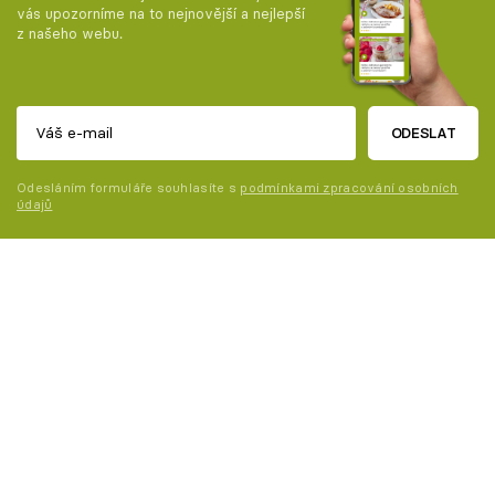
vás upozorníme na to nejnovější a nejlepší
z našeho webu.
ODESLAT
Odesláním formuláře souhlasíte s
podmínkami zpracování osobních
údajů