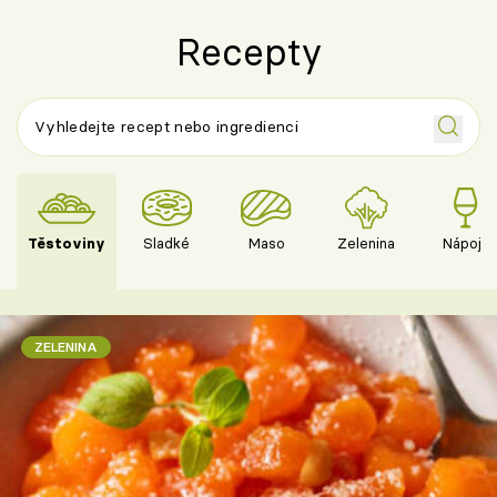
Recepty
Těstoviny
Sladké
Maso
Zelenina
Nápoje
ZELENINA