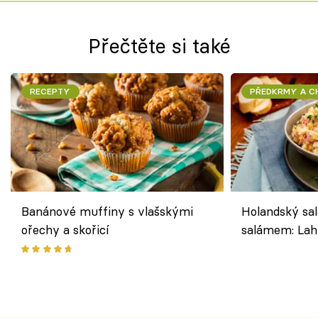
Přečtěte si také
RECEPTY
PŘEDKRMY A 
Banánové muffiny s vlašskými
Holandský sal
ořechy a skořicí
salámem: Lah
klasika, která
jako dřív