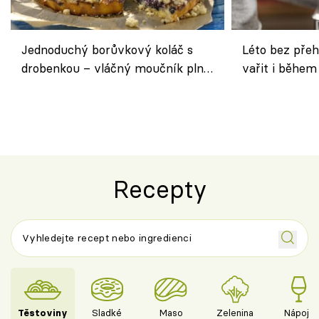
Jednoduchý borůvkový koláč s
Léto bez přeh
drobenkou – vláčný moučník plný
vařit i během
ovoce
Recepty
Těstoviny
Sladké
Maso
Zelenina
Nápoje