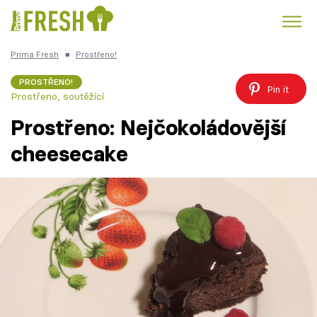
Prima Fresh
■
Prostřeno!
Kuře
Polévky k večeři
Rychlé večeře
Trendy:
PROSTŘENO!
Pin it
Prostřeno, soutěžící
Česká kuchyně
Čokoláda
Prostřeno: Nejčokoládovější
cheesecake
Témata
Recepty
Články
TV Program