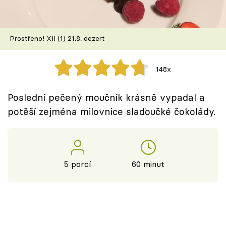
Škola vaření
Recepty z TV
Prostřeno! XII (1) 21.8. dezert
Speciál: Cuketa
148x
Těhotnej kuchař
Poslední pečený moučník krásně vypadal a
Sledujte prima+
potěší zejména milovnice slaďoučké čokolády.
Přihlášení
5 porcí
60 minut
Sledujte nás