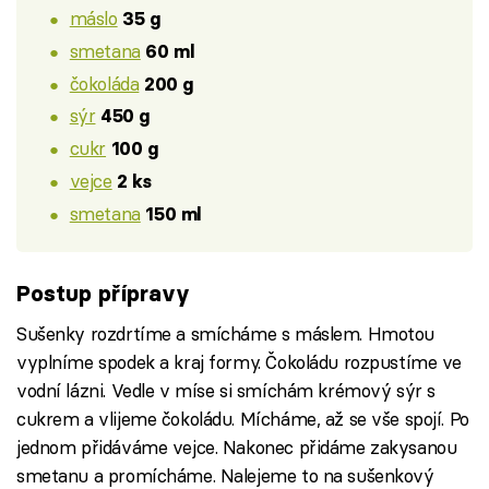
máslo
35 g
smetana
60 ml
čokoláda
200 g
sýr
450 g
cukr
100 g
vejce
2 ks
smetana
150 ml
Postup přípravy
Sušenky rozdrtíme a smícháme s máslem. Hmotou
vyplníme spodek a kraj formy. Čokoládu rozpustíme ve
vodní lázni. Vedle v míse si smíchám krémový sýr s
cukrem a vlijeme čokoládu. Mícháme, až se vše spojí. Po
jednom přidáváme vejce. Nakonec přidáme zakysanou
smetanu a promícháme. Nalejeme to na sušenkový