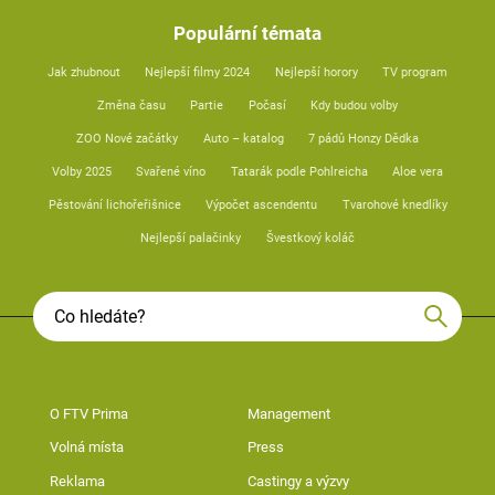
Populární témata
Jak zhubnout
Nejlepší filmy 2024
Nejlepší horory
TV program
Změna času
Partie
Počasí
Kdy budou volby
ZOO Nové začátky
Auto – katalog
7 pádů Honzy Dědka
Volby 2025
Svařené víno
Tatarák podle Pohlreicha
Aloe vera
Pěstování lichořeřišnice
Výpočet ascendentu
Tvarohové knedlíky
Nejlepší palačinky
Švestkový koláč
O FTV Prima
Management
Volná místa
Press
Reklama
Castingy a výzvy