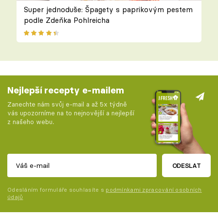
Super jednoduše: Špagety s paprikovým pestem
podle Zdeňka Pohlreicha
Nejlepší recepty e-mailem
Zanechte nám svůj e-mail a až 5x týdně
vás upozorníme na to nejnovější a nejlepší
z našeho webu.
ODESLAT
Odesláním formuláře souhlasíte s
podmínkami zpracování osobních
údajů