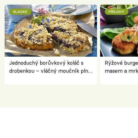
SLADKÉ
PŘÍLOHY
Jednoduchý borůvkový koláč s
Rýžové burge
drobenkou – vláčný moučník plný
masem a mrk
ovoce
salátem – leh