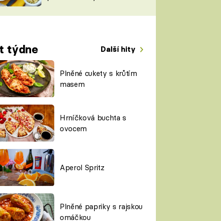
TORKY
ESH
t týdne
Další hity
Plněné cukety s krůtím
masem
Hrníčková buchta s
ovocem
Aperol Spritz
Plněné papriky s rajskou
omáčkou