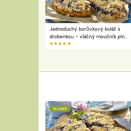
Jednoduchý borůvkový koláč s
drobenkou – vláčný moučník plný
ovoce
SLADKÉ