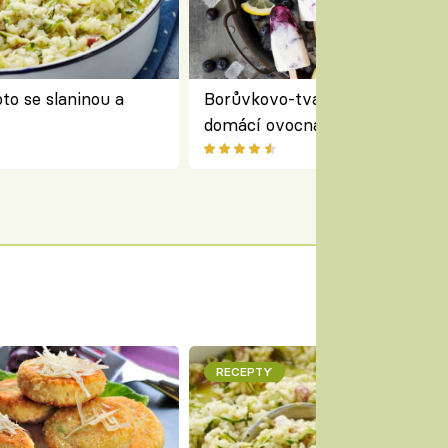
to se slaninou a
Borůvkovo-tvarohové nanuky 
domácí ovocná zmrzlina na dř
RECEPTY