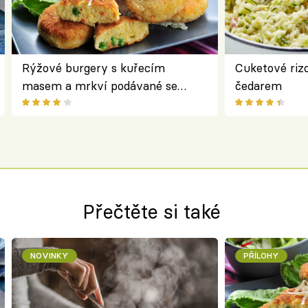
Rýžové burgery s kuřecím
Cuketové rizo
masem a mrkví podávané se
čedarem
salátem – lehká a chutná večeře
Přečtěte si také
NOVINKY
PŘÍLOHY