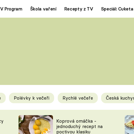
V Program
Škola vaření
Recepty z TV
Speciál: Cuketa
Polévky
Saláty
ČESKÁ KLASIKA
TĚSTOVIN
SILNÉ VÝVARY
SLADKÉ
KRÉMOVÉ
BEZMASÁ J
e
Polévky k večeři
Rychlé večeře
Česká kuchy
y
Tipy a triky
Novink
zy
Koprová omáčka -
jednoduchý recept na
poctivou klasiku
KAM ZA JÍDLEM
BLOG