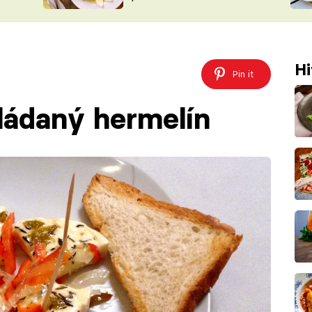
ŠÉFREDAK
VYCHYTÁVKY
SOUTĚŽ FR
NA NÁKUPECH
ČASOPIS
Hi
Pin it
ládaný hermelín