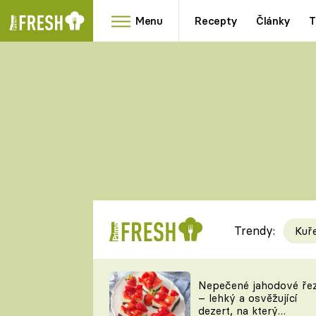
Menu
Recepty
Články
T
Oblíbené
Přílohy
recepty
HRANOLKY
HOUBY
KNEDLÍKY
DÝNĚ
KAŠE
RYCHLOVKY
Trendy:
Kuř
Populární
Videorecept
Nepečené jahodové ře
– lehký a osvěžující
kuchaři
dezert, na který
TEĎ VAŘÍ ŠÉF!