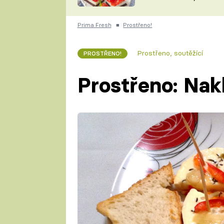
nepotřebujete troubu
ZDENĚK
ČESKO NA TALÍŘI
POHLREICH
Prima Fresh
■
Prostřeno!
KAROLÍNA,
JAROSLAV SAPÍK
DOMÁCÍ
Prostřeno, soutěžící
PROSTŘENO!
KUCHAŘKA
KAROLÍNA
KAMBERSKÁ
Prostřeno: Nak