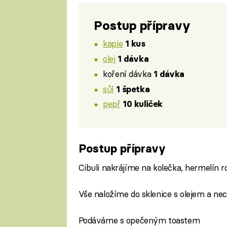
Postup přípravy
kapie
1 kus
olej
1 dávka
koření dávka
1 dávka
sůl
1 špetka
pepř
10 kuliček
Postup přípravy
Cibuli nakrájíme na kolečka, hermelín 
Vše naložíme do sklenice s olejem a ne
Podáváme s opečeným toastem