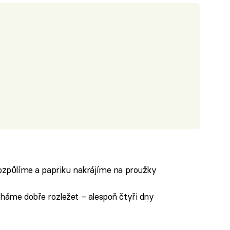
rozpůlíme a papriku nakrájíme na proužky
cháme dobře rozležet – alespoň čtyři dny