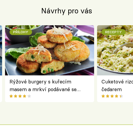
Návrhy pro vás
PŘÍLOHY
RECEPTY
Rýžové burgery s kuřecím
Cuketové rizo
masem a mrkví podávané se
čedarem
salátem – lehká a chutná večeře