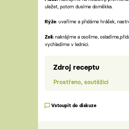
uležet, potom dusíme doměkka.
: uvaříme a přidáme hrášek, nas
Rýže
nakrájíme a osolíme, osladíme,přid
Zelí:
vychladíme v lednici.
Zdroj receptu
Prostřeno, soutěžící
Vstoupit do diskuze