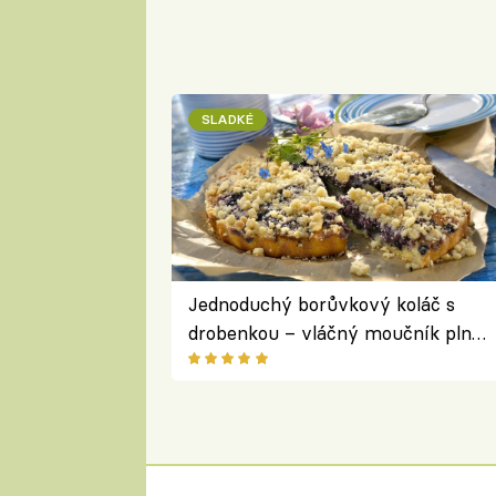
SLADKÉ
Jednoduchý borůvkový koláč s
drobenkou – vláčný moučník plný
ovoce