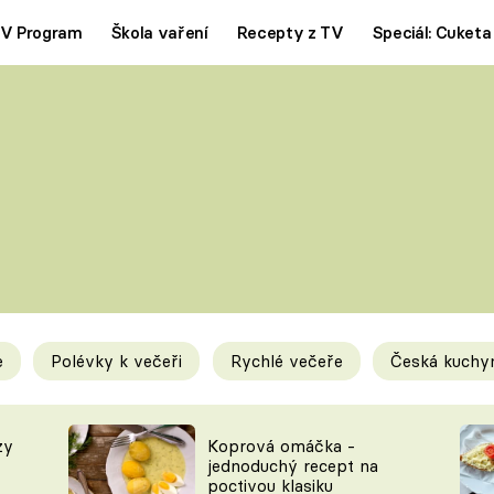
V Program
Škola vaření
Recepty z TV
Speciál: Cuketa
Polévky
Saláty
ČESKÁ KLASIKA
TĚSTOVIN
SILNÉ VÝVARY
SLADKÉ
KRÉMOVÉ
BEZMASÁ J
e
Polévky k večeři
Rychlé večeře
Česká kuchy
y
Tipy a triky
Novink
zy
Koprová omáčka -
jednoduchý recept na
poctivou klasiku
KAM ZA JÍDLEM
BLOG