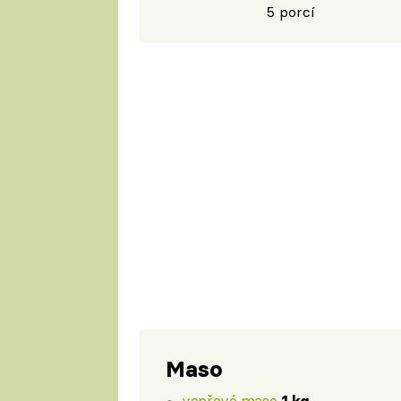
5 porcí
Maso
vepřové maso