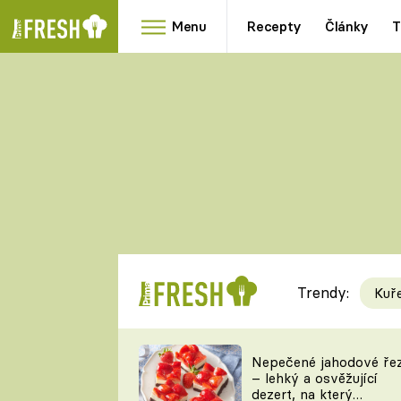
Menu
Recepty
Články
T
Oblíbené
Přílohy
recepty
HRANOLKY
HOUBY
KNEDLÍKY
DÝNĚ
KAŠE
RYCHLOVKY
Trendy:
Kuř
Populární
Videorecept
Nepečené jahodové ře
– lehký a osvěžující
kuchaři
dezert, na který
TEĎ VAŘÍ ŠÉF!