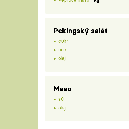
1 kg
Pekingský salát
cukr
ocet
olej
Maso
sůl
olej