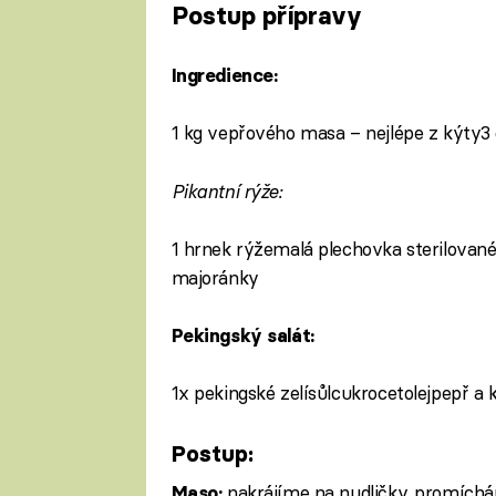
Postup přípravy
Ingredience:
1 kg vepřového masa – nejlépe z kýty3
Pikantní rýže:
1 hrnek rýžemalá plechovka sterilovan
majoránky
Pekingský salát:
1x pekingské zelísůlcukrocetolejpepř a
Postup:
nakrájíme na nudličky, promích
Maso: