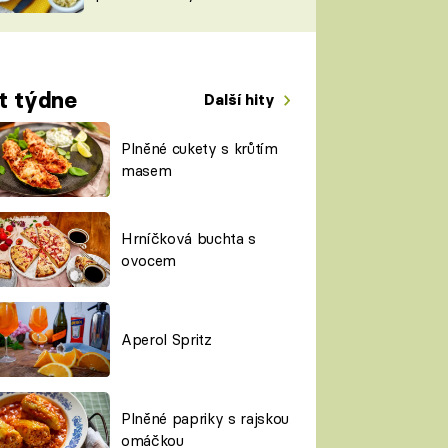
TORKY
ESH
t týdne
Další hity
Plněné cukety s krůtím
masem
Hrníčková buchta s
ovocem
Aperol Spritz
Plněné papriky s rajskou
omáčkou