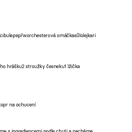
 cibulepepřworchesterová omáčkasůlolejkari
ého hrášku2 stroužky česneku1 lžička
 kopr na ochucení
áme s ingrediencemi podle chuti a necháme