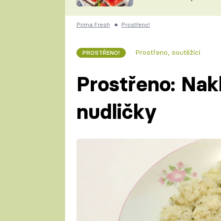
nepotřebujete troubu
ZDENĚK
ČESKO NA TALÍŘI
POHLREICH
Prima Fresh
■
Prostřeno!
KAROLÍNA,
JAROSLAV SAPÍK
DOMÁCÍ
Prostřeno, soutěžící
PROSTŘENO!
KUCHAŘKA
KAROLÍNA
KAMBERSKÁ
Prostřeno: Nak
nudličky