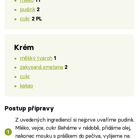
1 l
pudink
2
cukr
2 PL
Krém
měkký tvaroh
1
zakysaná smetana
2
cukr
kakao
Postup přípravy
Z uvedených ingrediencí si nejprve uvaříme pudink.
Mléko, vejce, cukr šleháme v nádobě, přidáme olej,
nakonec mouku s práškem do pečiva, vylijeme na