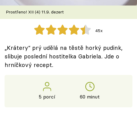
Škola vaření
Prostřeno! XII (4) 11.9. dezert
Recepty z TV
45x
Speciál: Cuketa
„Krátery“ prý udělá na těstě horký pudink,
Těhotnej kuchař
slibuje poslední hostitelka Gabriela. Jde o
hrníčkový recept.
Sledujte prima+
Přihlášení
5 porcí
60 minut
Sledujte nás