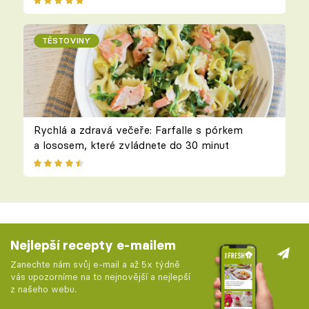
TĚSTOVINY
Rychlá a zdravá večeře: Farfalle s pórkem
a lososem, které zvládnete do 30 minut
Nejlepší recepty e-mailem
Zanechte nám svůj e-mail a až 5x týdně
vás upozorníme na to nejnovější a nejlepší
z našeho webu.