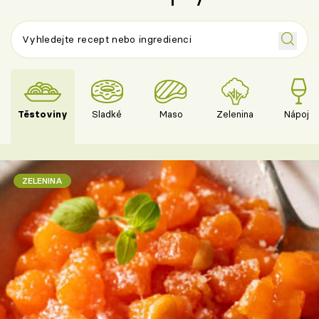
Těstoviny
Sladké
Maso
Zelenina
Nápoje
ZELENINA