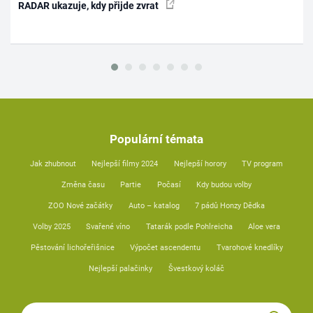
RADAR ukazuje, kdy přijde zvrat
Populární témata
Jak zhubnout
Nejlepší filmy 2024
Nejlepší horory
TV program
Změna času
Partie
Počasí
Kdy budou volby
ZOO Nové začátky
Auto – katalog
7 pádů Honzy Dědka
Volby 2025
Svařené víno
Tatarák podle Pohlreicha
Aloe vera
Pěstování lichořeřišnice
Výpočet ascendentu
Tvarohové knedlíky
Nejlepší palačinky
Švestkový koláč