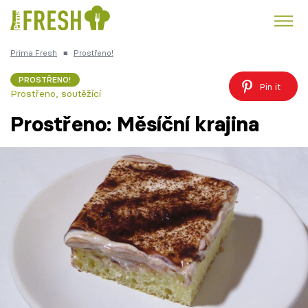
Prima Fresh
■
Prostřeno!
Kuře
Polévky k večeři
Rychlé večeře
Trendy:
PROSTŘENO!
Pin it
Prostřeno, soutěžící
Česká kuchyně
Čokoláda
Prostřeno: Měsíční krajina
Témata
Recepty
Články
TV Program