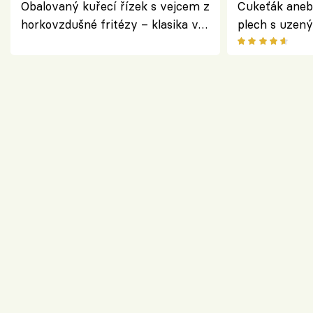
Obalovaný kuřecí řízek s vejcem z
Cukeťák aneb
horkovzdušné fritézy – klasika v
plech s uzen
novém pojetí podle Jamieho
způsob, jak z
Olivera
cukety