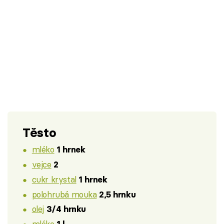
Těsto
mléko
1 hrnek
vejce
2
cukr krystal
1 hrnek
polohrubá mouka
2,5 hrnku
olej
3/4 hrnku
mléko