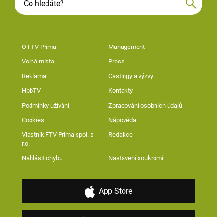
O FTV Prima
Management
Volná místa
Press
Reklama
Castingy a výzvy
HbbTV
Kontakty
Podmínky užívání
Zpracování osobních údajů
Cookies
Nápověda
Vlastník FTV Prima spol. s
Redakce
r.o.
Nahlásit chybu
Nastavení soukromí
App Store