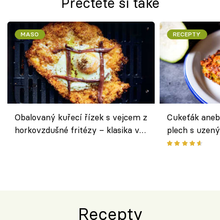
Přečtěte si také
MASO
RECEPTY
Obalovaný kuřecí řízek s vejcem z
Cukeťák aneb
horkovzdušné fritézy – klasika v
plech s uzen
novém pojetí podle Jamieho
způsob, jak z
Olivera
cukety
Recepty