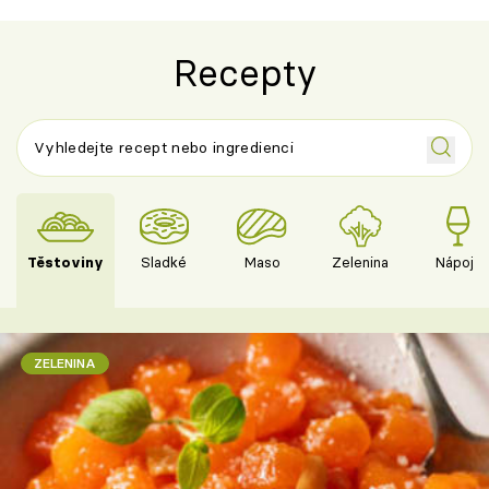
Recepty
Těstoviny
Sladké
Maso
Zelenina
Nápoje
ZELENINA