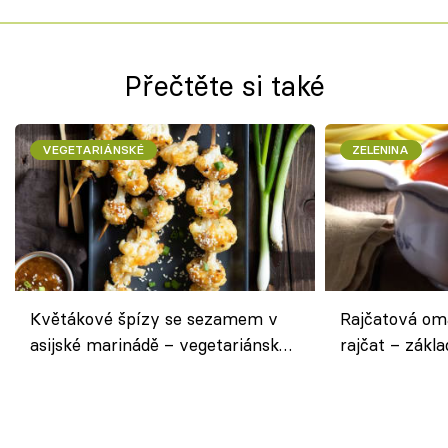
Přečtěte si také
VEGETARIÁNSKÉ
ZELENINA
Květákové špízy se sezamem v
Rajčatová om
asijské marinádě – vegetariánská
rajčat – zákla
chuťovka z grilu