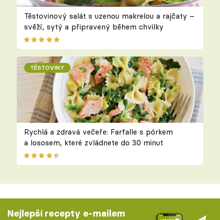
Těstovinový salát s uzenou makrelou a rajčaty –
svěží, sytý a připravený během chvilky
TĚSTOVINY
Rychlá a zdravá večeře: Farfalle s pórkem
a lososem, které zvládnete do 30 minut
Nejlepší recepty e-mailem