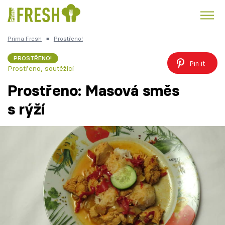
Prima Fresh
■
Prostřeno!
Kuře
Polévky k večeři
Rychlé večeře
Trendy:
PROSTŘENO!
Pin it
Prostřeno, soutěžící
Česká kuchyně
Čokoláda
Prostřeno: Masová směs
s rýží
Témata
Recepty
Články
TV Program