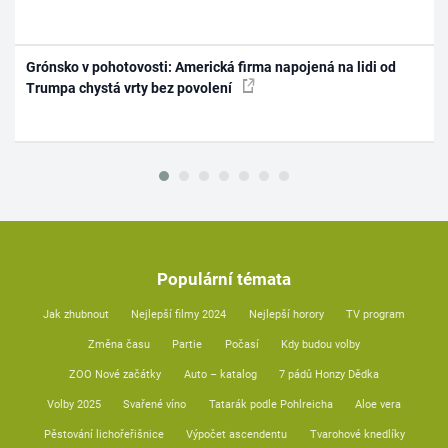
Grónsko v pohotovosti: Americká firma napojená na lidi od
Trumpa chystá vrty bez povolení
Populární témata
Jak zhubnout
Nejlepší filmy 2024
Nejlepší horory
TV program
Změna času
Partie
Počasí
Kdy budou volby
ZOO Nové začátky
Auto – katalog
7 pádů Honzy Dědka
Volby 2025
Svařené víno
Tatarák podle Pohlreicha
Aloe vera
Pěstování lichořeřišnice
Výpočet ascendentu
Tvarohové knedlíky