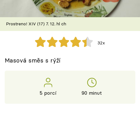
Škola vaření
Recepty z TV
Prostreno! XIV (17) 7. 12. hl ch
Speciál: Cuketa
32x
Těhotnej kuchař
Masová směs s rýží
Sledujte prima+
Přihlášení
5 porcí
90 minut
Sledujte nás