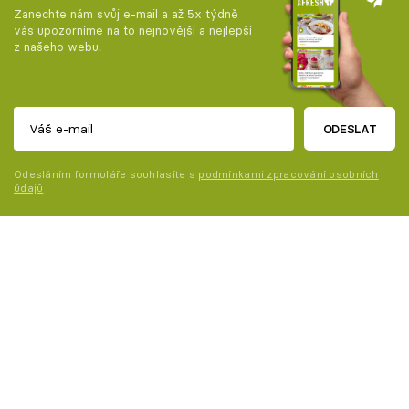
Zanechte nám svůj e-mail a až 5x týdně
vás upozorníme na to nejnovější a nejlepší
z našeho webu.
ODESLAT
Odesláním formuláře souhlasíte s
podmínkami zpracování osobních
údajů