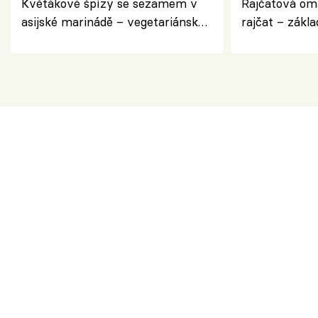
Květákové špízy se sezamem v
Rajčatová om
asijské marinádě – vegetariánská
rajčat – zákla
chuťovka z grilu