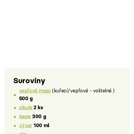
Suroviny
vepřové maso
(kuřecí/vepřové - volitelné )
500 g
cibule
2 ks
kapie
300 g
vývar
100 ml
olej