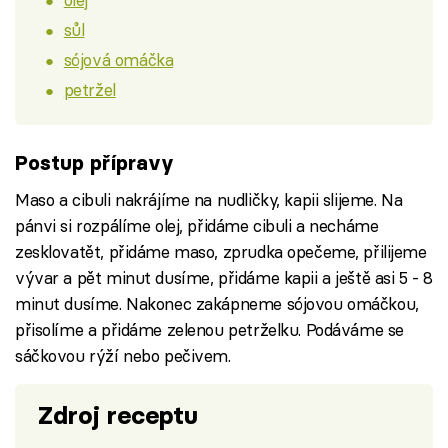
sůl
sójová omáčka
petržel
Postup přípravy
Maso a cibuli nakrájíme na nudličky, kapii slijeme. Na
pánvi si rozpálíme olej, přidáme cibuli a necháme
zesklovatět, přidáme maso, zprudka opečeme, přilijeme
vývar a pět minut dusíme, přidáme kapii a ještě asi 5 - 8
minut dusíme. Nakonec zakápneme sójovou omáčkou,
přisolíme a přidáme zelenou petrželku. Podáváme se
sáčkovou rýží nebo pečivem.
Zdroj receptu