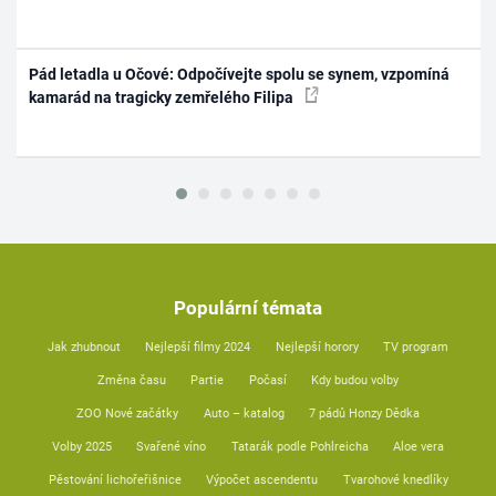
Pád letadla u Očové: Odpočívejte spolu se synem, vzpomíná
kamarád na tragicky zemřelého Filipa
Populární témata
Jak zhubnout
Nejlepší filmy 2024
Nejlepší horory
TV program
Změna času
Partie
Počasí
Kdy budou volby
ZOO Nové začátky
Auto – katalog
7 pádů Honzy Dědka
Volby 2025
Svařené víno
Tatarák podle Pohlreicha
Aloe vera
Pěstování lichořeřišnice
Výpočet ascendentu
Tvarohové knedlíky