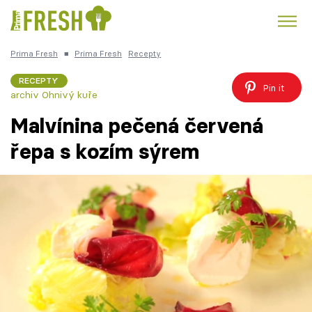
Prima Fresh
■
Prima Fresh
Recepty
Kuře
Polévky k večeři
Rychlé večeře
Trendy:
RECEPTY
Pin it
archiv Ohnivý kuře
Česká kuchyně
Čokoláda
Malvínina pečená červená
řepa s kozím sýrem
Témata
Recepty
Články
TV Program