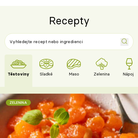
Recepty
Těstoviny
Sladké
Maso
Zelenina
Nápoje
ZELENINA