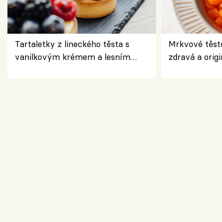
Tartaletky z lineckého těsta s
Mrkvové těst
vanilkovým krémem a lesním
zdravá a origi
ovocem podle Bread Society
klasiky