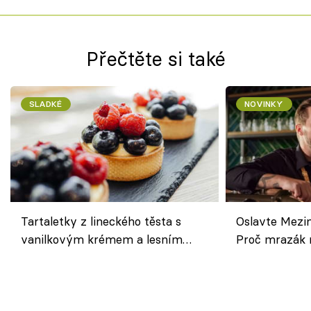
Přečtěte si také
SLADKÉ
NOVINKY
Tartaletky z lineckého těsta s
Oslavte Mezin
vanilkovým krémem a lesním
Proč mrazák n
ovocem podle Bread Society
horku vsadit 