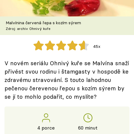
Škola vaření
Recepty z TV
Malvínina červená řepa s kozím sýrem
Zdroj: archiv Ohnivý kuře
Speciál: Cuketa
45x
Těhotnej kuchař
V novém seriálu Ohnivý kuře se Malvína snaží
Sledujte prima+
přivést svou rodinu i štamgasty v hospodě ke
zdravému stravování. S touto lahodnou
Přihlášení
pečenou čerevenou řepou s kozím sýrem by
se jí to mohlo podařit, co myslíte?
Sledujte nás
4 porce
60 minut