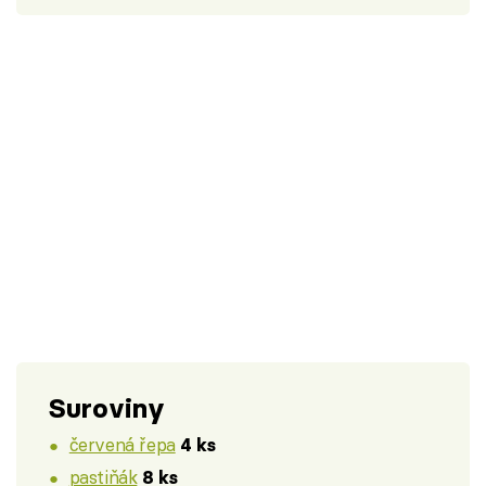
Suroviny
červená řepa
4 ks
pastiňák
8 ks