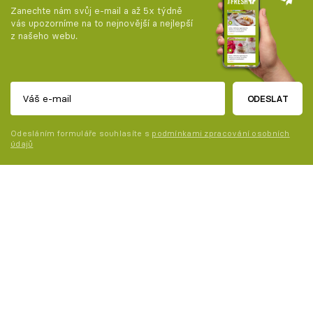
Zanechte nám svůj e-mail a až 5x týdně
vás upozorníme na to nejnovější a nejlepší
z našeho webu.
ODESLAT
Odesláním formuláře souhlasíte s
podmínkami zpracování osobních
údajů