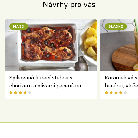
Návrhy pro vás
MASO
SLADKÉ
Špikovaná kuřecí stehna s
Karamelové s
chorizem a olivami pečená na
banánu, vloče
letní zelenině – šťavnaté maso s
snídaně do sk
výraznou chutí inspirovanou
Španělskem