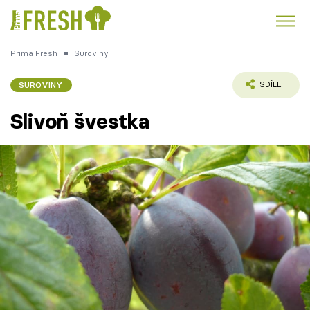
Prima Fresh
■
Suroviny
Kuře
Polévky k večeři
Rychlé večeře
Trendy:
SUROVINY
SDÍLET
Česká kuchyně
Čokoláda
Slivoň švestka
Témata
Recepty
Články
TV Program