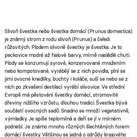
Slivoň švestka nebo švestka domácí (Prunus domestica)
je známý strom z rodu slivoň (Prunus) a čeledi
růžovitých. Plodem slivoně švestky je švestka. Je to
peckovice modré až fialové barvy, mírně nasládlé chuti.
Plody se konzumují syrové, konzervované mražením
nebo kompotované, vyrábějí se z nich povidla, plní se
jimi ovocné knedlíky, buchty i koláče, suší se nebo se z
nich po zkvašení destilací vyrábí slivovice. Ve střední
Evropě má pěstování švestky domácí, stromovité
dřeviny nižšího vzrůstu, dlouhou tradici. Švestka bývá
součástí ovocných sadů. Snadno se množí vegetativně,
výmladky. Je spíše teplomilná a daří se jí v mírném
podnebí. Je známo mnoho různých šlechtěných forem
domácí švestky. Většinou se jedná o odrůdy krajového