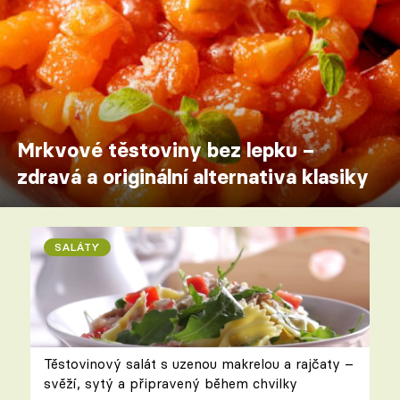
Mrkvové těstoviny bez lepku –
zdravá a originální alternativa klasiky
SALÁTY
Těstovinový salát s uzenou makrelou a rajčaty –
svěží, sytý a připravený během chvilky