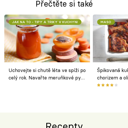
Přečtěte si také
JAK NA TO - TIPY A TRIKY V KUCHYNI
MASO
Uchovejte si chutě léta ve spíži po
Špikovaná kuř
celý rok. Navařte meruňkové pyré
chorizem a o
nebo středomořské sugo
letní zelenin
výraznou chu
Španělskem
Recepty