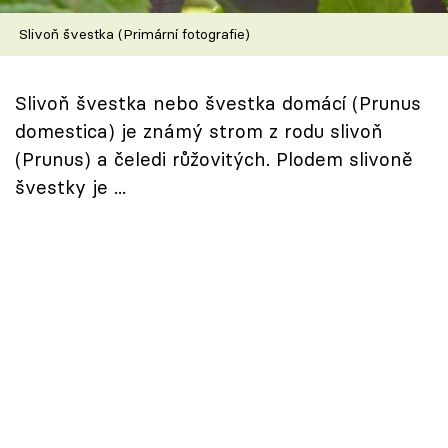
Škola vaření
Slivoň švestka (Primární fotografie)
Recepty z TV
Slivoň švestka nebo švestka domácí (Prunus
Speciál: Cuketa
domestica) je známý strom z rodu slivoň
(Prunus) a čeledi růžovitých. Plodem slivoně
Těhotnej kuchař
švestky je ...
Sledujte prima+
Přihlášení
Sledujte nás