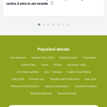
centra, k míru to ale nevede
Populární témata
Jak zhubnout
Nejlepší filmy 2024
Nejlepší horory
TV program
Změna času
Partie
Počasí
Kdy budou volby
ZOO Nové začátky
Auto – katalog
7 pádů Honzy Dědka
Volby 2025
Svařené víno
Tatarák podle Pohlreicha
Aloe vera
Pěstování lichořeřišnice
Výpočet ascendentu
Tvarohové knedlíky
Nejlepší palačinky
Švestkový koláč