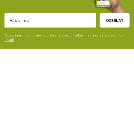
ODESLAT
Odesláním formuláře souhlasíte s
podmínkami zpracování osobních
údajů