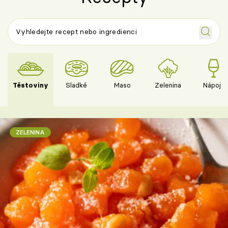
Těstoviny
Sladké
Maso
Zelenina
Nápoje
ZELENINA