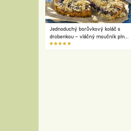
Jednoduchý borůvkový koláč s
drobenkou – vláčný moučník plný
ovoce