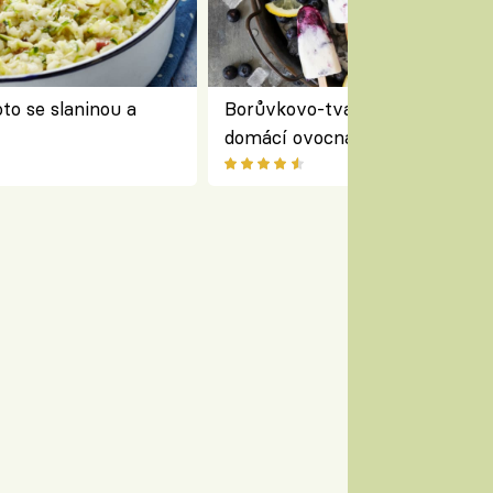
to se slaninou a
Borůvkovo-tvarohové nanuky 
domácí ovocná zmrzlina na dř