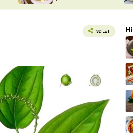
ŠÉFREDAK
VYCHYTÁVKY
SOUTĚŽ FR
NA NÁKUPECH
ČASOPIS
Hi
SDÍLET