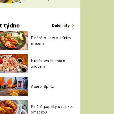
TORKY
ESH
t týdne
Další hity
Plněné cukety s krůtím
masem
Hrníčková buchta s
ovocem
Aperol Spritz
Plněné papriky s rajskou
omáčkou