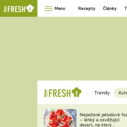
Menu
Recepty
Články
T
Oblíbené
Přílohy
recepty
HRANOLKY
HOUBY
KNEDLÍKY
DÝNĚ
KAŠE
RYCHLOVKY
Trendy:
Kuř
Populární
Videorecept
Nepečené jahodové ře
– lehký a osvěžující
kuchaři
dezert, na který
TEĎ VAŘÍ ŠÉF!