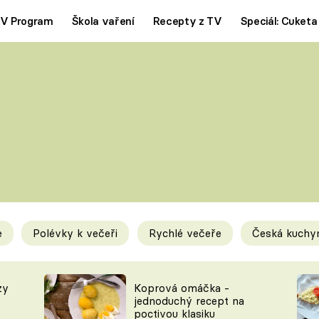
V Program
Škola vaření
Recepty z TV
Speciál: Cuketa
Polévky
Saláty
ČESKÁ KLASIKA
TĚSTOVIN
SILNÉ VÝVARY
SLADKÉ
KRÉMOVÉ
BEZMASÁ J
e
Polévky k večeři
Rychlé večeře
Česká kuchy
y
Tipy a triky
Novink
zy
Koprová omáčka -
jednoduchý recept na
poctivou klasiku
KAM ZA JÍDLEM
BLOG