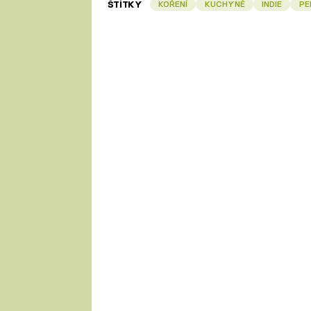
ŠTÍTKY
KOŘENÍ
KUCHYNĚ
INDIE
PE