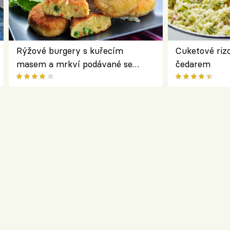
Rýžové burgery s kuřecím
Cuketové rizo
masem a mrkví podávané se
čedarem
salátem – lehká a chutná večeře