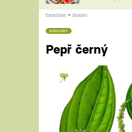
nepotřebujete troubu
ZDENĚK
ČESKO NA TALÍŘI
POHLREICH
Prima Fresh
■
Suroviny
KAROLÍNA,
JAROSLAV SAPÍK
DOMÁCÍ
SUROVINY
KUCHAŘKA
KAROLÍNA
KAMBERSKÁ
Pepř černý