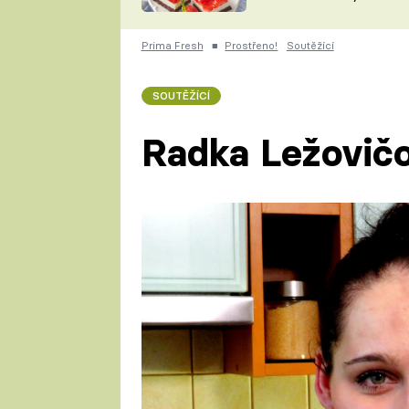
nepotřebujete troubu
ZDENĚK
ČESKO NA TALÍŘI
POHLREICH
Prima Fresh
■
Prostřeno!
Soutěžící
KAROLÍNA,
JAROSLAV SAPÍK
DOMÁCÍ
SOUTĚŽÍCÍ
KUCHAŘKA
KAROLÍNA
KAMBERSKÁ
Radka Ležovič