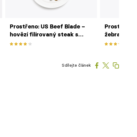
Prostřeno: US Beef Blade –
Prostřeno: 
hovězí filírovaný steak s
žebra se ze
pečenými bramborami
domácími n
grenaille s cibulkou a
guacamole
Sdílejte článek