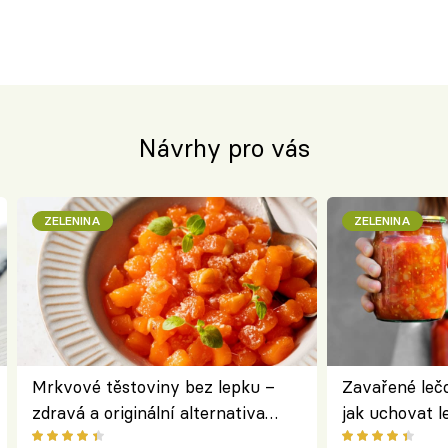
Návrhy pro vás
ZELENINA
ZELENINA
Mrkvové těstoviny bez lepku –
Zavařené lečo
zdravá a originální alternativa
jak uchovat l
klasiky