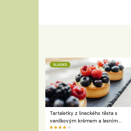
SLADKÉ
Tartaletky z lineckého těsta s
vanilkovým krémem a lesním
ovocem podle Bread Society