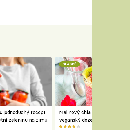
SLADKÉ
: jednoduchý recept,
Malinový chia pudink s kokose
etní zeleninu na zimu
veganský dezert plný ovoce a
ořechů