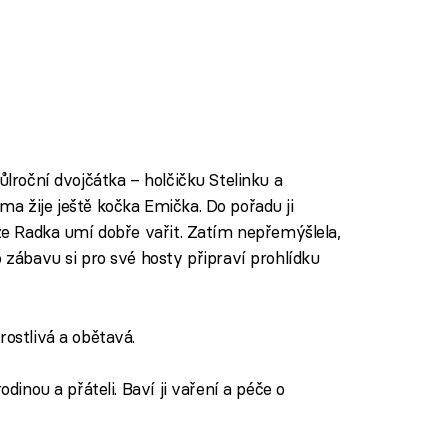
ůlroční dvojčátka – holčičku Stelinku a
ma žije ještě kočka Emička. Do pořadu ji
 že Radka umí dobře vařit. Zatím nepřemýšlela,
o zábavu si pro své hosty připraví prohlídku
rostlivá a obětavá.
odinou a přáteli. Baví ji vaření a péče o