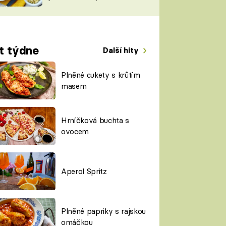
TORKY
ESH
t týdne
Další hity
Plněné cukety s krůtím
masem
Hrníčková buchta s
ovocem
Aperol Spritz
Plněné papriky s rajskou
omáčkou