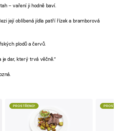
ah – vaření ji hodně baví.
ezi její oblíbená jídla patří řízek a bramborová
ských plodů a červů.
 je dar, který trvá věčně.“
pozná.
PROSTŘENO!
PROSTŘENO!