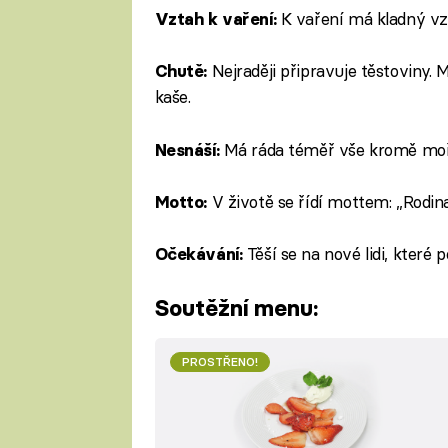
K vaření má kladný vzt
Vztah k vaření:
Nejraději připravuje těstoviny. M
Chutě:
kaše.
Má ráda téměř vše kromě moř
Nesnáší:
V životě se řídí mottem: „Rodina
Motto:
Těší se na nové lidi, které 
Očekávání:
Soutěžní menu:
PROSTŘENO!