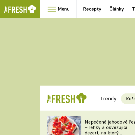
Menu
Recepty
Články
T
Oblíbené
Přílohy
recepty
HRANOLKY
HOUBY
KNEDLÍKY
DÝNĚ
KAŠE
RYCHLOVKY
Trendy:
Kuř
Populární
Videorecept
Nepečené jahodové ře
– lehký a osvěžující
kuchaři
dezert, na který
TEĎ VAŘÍ ŠÉF!