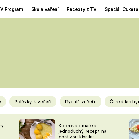
V Program
Škola vaření
Recepty z TV
Speciál: Cuketa
Polévky
Saláty
ČESKÁ KLASIKA
TĚSTOVIN
SILNÉ VÝVARY
SLADKÉ
KRÉMOVÉ
BEZMASÁ J
e
Polévky k večeři
Rychlé večeře
Česká kuchy
y
Tipy a triky
Novink
zy
Koprová omáčka -
jednoduchý recept na
poctivou klasiku
KAM ZA JÍDLEM
BLOG