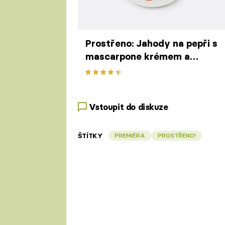
Prostřeno: Jahody na pepři s
mascarpone krémem a
čerstvou mátou
Vstoupit do diskuze
ŠTÍTKY
PREMIÉRA
PROSTŘENO!