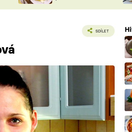
ŠÉFREDAK
VYCHYTÁVKY
SOUTĚŽ FR
NA NÁKUPECH
ČASOPIS
Hi
SDÍLET
ová