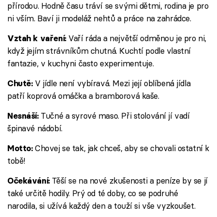
přírodou. Hodně času tráví se svými dětmi, rodina je pro
ni vším. Baví ji modeláž nehtů a práce na zahrádce.
Vaří ráda a největší odměnou je pro ni,
Vztah k vaření:
když jejím strávníkům chutná. Kuchtí podle vlastní
fantazie, v kuchyni často experimentuje.
V jídle není vybíravá. Mezi její oblíbená jídla
Chutě:
patří koprová omáčka a bramborová kaše.
Tučné a syrové maso. Při stolování jí vadí
Nesnáší:
špinavé nádobí.
Chovej se tak, jak chceš, aby se chovali ostatní k
Motto:
tobě!
Těší se na nové zkušenosti a peníze by se jí
Očekávání:
také určitě hodily. Prý od té doby, co se podruhé
narodila, si užívá každý den a touží si vše vyzkoušet.