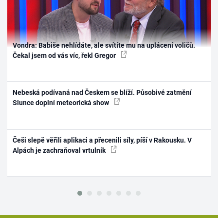
Vondra: Babiše nehlídáte, ale svítíte mu na uplácení voličů.
Čekal jsem od vás víc, řekl Gregor
Nebeská podívaná nad Českem se blíží. Působivé zatmění
Slunce doplní meteorická show
Češi slepě věřili aplikaci a přecenili síly, píší v Rakousku. V
Alpách je zachraňoval vrtulník