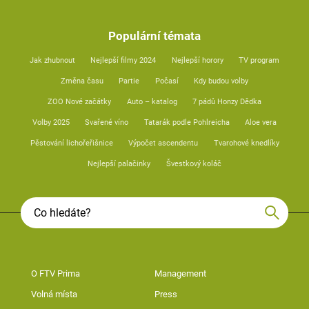
Populární témata
Jak zhubnout
Nejlepší filmy 2024
Nejlepší horory
TV program
Změna času
Partie
Počasí
Kdy budou volby
ZOO Nové začátky
Auto – katalog
7 pádů Honzy Dědka
Volby 2025
Svařené víno
Tatarák podle Pohlreicha
Aloe vera
Pěstování lichořeřišnice
Výpočet ascendentu
Tvarohové knedlíky
Nejlepší palačinky
Švestkový koláč
O FTV Prima
Management
Volná místa
Press