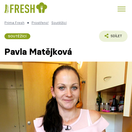
Prima Fresh
■
Prostřeno!
Soutěžící
Kuře
Polévky k večeři
Rychlé večeře
Trendy:
SOUTĚŽÍCÍ
SDÍLET
Česká kuchyně
Čokoláda
Pavla Matějková
Témata
Recepty
Články
TV Program