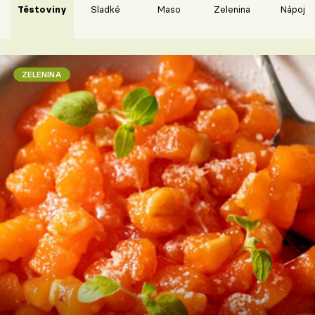
Těstoviny
Sladké
Maso
Zelenina
Nápoje
ZELENINA