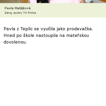
Škola vaření
Pavla Matějková
Zdroj: archiv TV Prima
Recepty z TV
Speciál: Cuketa
Pavla z Teplic se vyučila jako prodavačka.
Hned po škole nastoupila na mateřskou
Těhotnej kuchař
dovolenou.
Sledujte prima+
Přihlášení
Sledujte nás