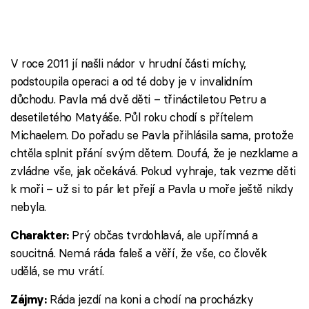
V roce 2011 jí našli nádor v hrudní části míchy,
podstoupila operaci a od té doby je v invalidním
důchodu. Pavla má dvě děti – třináctiletou Petru a
desetiletého Matyáše. Půl roku chodí s přítelem
Michaelem. Do pořadu se Pavla přihlásila sama, protože
chtěla splnit přání svým dětem. Doufá, že je nezklame a
zvládne vše, jak očekává. Pokud vyhraje, tak vezme děti
k moři – už si to pár let přejí a Pavla u moře ještě nikdy
nebyla.
Prý občas tvrdohlavá, ale upřímná a
Charakter:
soucitná. Nemá ráda faleš a věří, že vše, co člověk
udělá, se mu vrátí.
Ráda jezdí na koni a chodí na procházky
Zájmy: