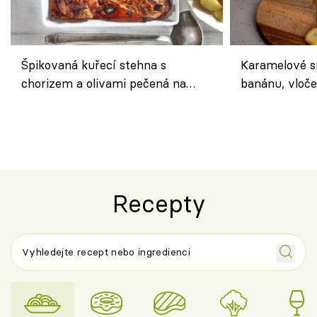
Špikovaná kuřecí stehna s
Karamelové s
chorizem a olivami pečená na
banánu, vloče
letní zelenině – šťavnaté maso s
snídaně do sk
výraznou chutí inspirovanou
Španělskem
Recepty