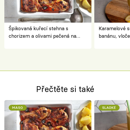
Špikovaná kuřecí stehna s
Karamelové s
chorizem a olivami pečená na
banánu, vloče
letní zelenině – šťavnaté maso s
snídaně do sk
výraznou chutí inspirovanou
Španělskem
Přečtěte si také
MASO
SLADKÉ