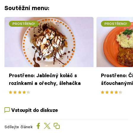
Soutěžní menu:
PROSTŘENO!
PROSTŘENO!
Prostřeno: Jablečný koláč s
Prostřeno: Č
rozinkami a ořechy, šlehačka
šťouchanými
cibulce a sla
rajčatový sa
Vstoupit do diskuze
Sdílejte článek