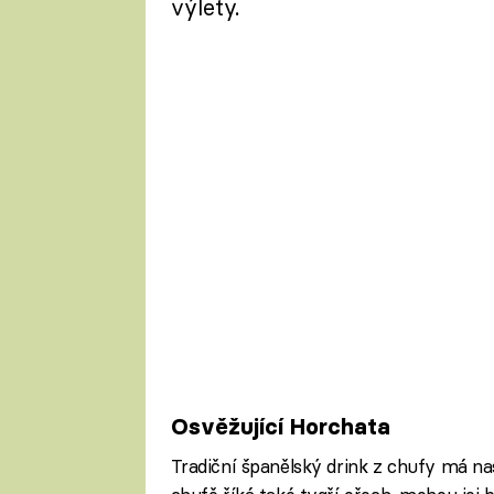
výlety.
Osvěžující Horchata
Tradiční španělský drink z chufy má na