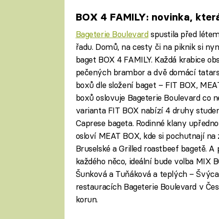
BOX 4 FAMILY: novinka, která
Bageterie Boulevard
spustila před létem
řadu. Domů, na cesty či na piknik si ny
baget BOX 4 FAMILY. Každá krabice obs
pečených brambor a dvě domácí tatarsk
boxů dle složení baget – FIT BOX, ME
boxů oslovuje Bageterie Boulevard co n
varianta FIT BOX nabízí 4 druhy stude
Caprese bageta. Rodinné klany upřednos
osloví MEAT BOX, kde si pochutnají na 
Bruselské a Grilled roastbeef bagetě. A
každého něco, ideální bude volba MIX 
Šunková a Tuňáková a teplých – Švýcar
restauracích Bageterie Boulevard v Čes
korun.