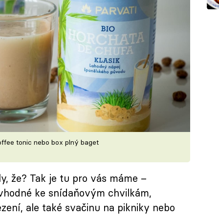
offee tonic nebo box plný baget
ly, že? Tak je tu pro vás máme –
 vhodné ke snídaňovým chvilkám,
zení, ale také svačinu na pikniky nebo