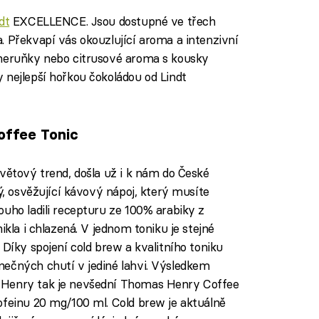
dt
EXCELLENCE. Jsou dostupné ve třech
. Překvapí vás okouzlující aroma a intenzivní
 meruňky nebo citrusové aroma s kousky
 nejlepší hořkou čokoládou od Lindt
offee Tonic
světový trend, došla už i k nám do České
ký, osvěžující kávový nápoj, který musíte
ouho ladili recepturu ze 100% arabiky z
ikla i chlazená. V jednom toniku je stejné
 Díky spojení cold brew a kvalitního toniku
nečných chutí v jediné lahvi. Výsledkem
 Henry tak je nevšední Thomas Henry Coffee
ofeinu 20 mg/100 ml. Cold brew je aktuálně