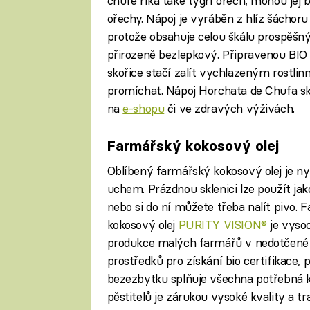
chufě říká také tygří ořech, mohou jej b
ořechy. Nápoj je vyráběn z hlíz šáchoru 
protože obsahuje celou škálu prospěšný
přirozeně bezlepkový. Připravenou BIO
skořice stačí zalít vychlazeným rostl
promíchat. Nápoj Horchata de Chufa sk
na
e-shopu
či ve zdravých výživách.
Farmářský kokosový olej
Oblíbený farmářský kokosový olej je n
uchem. Prázdnou sklenici lze použít ja
nebo si do ní můžete třeba nalít pivo. 
kokosový olej
PURITY VISION®
je vysoc
produkce malých farmářů v nedotčené ob
prostředků pro získání bio certifikace,
bezezbytku splňuje všechna potřebná kr
pěstitelů je zárukou vysoké kvality a tr