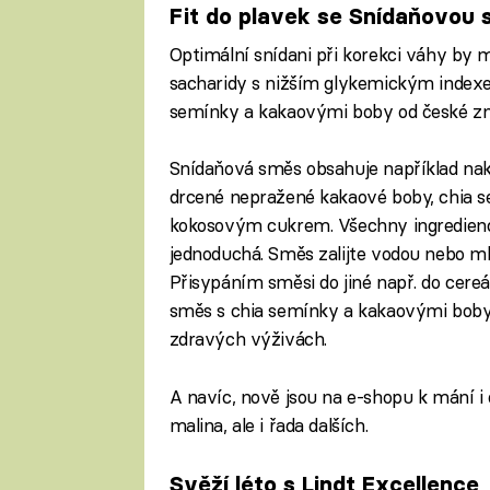
Fit do plavek se Snídaňovou 
Optimální snídani při korekci váhy by mě
sacharidy s nižším glykemickým indexe
semínky a kakaovými boby od české zn
Snídaňová směs obsahuje například nak
drcené nepražené kakaové boby, chia s
kokosovým cukrem. Všechny ingredience 
jednoduchá. Směs zalijte vodou nebo m
Přisypáním směsi do jiné např. do cereál
směs s chia semínky a kakaovými boby
zdravých výživách.
A navíc, nově jsou na e-shopu k mání i
malina, ale i řada dalších.
Svěží léto s Lindt Excellence