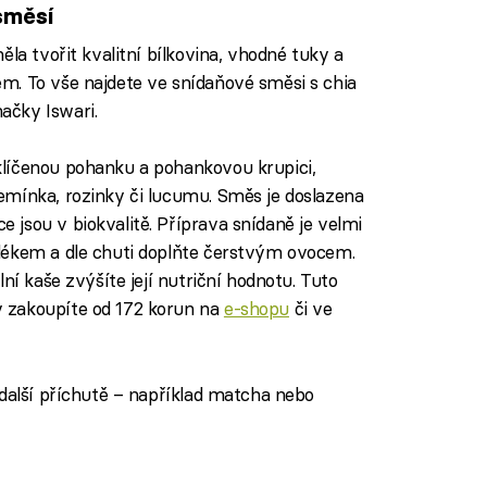
směsí
la tvořit kvalitní bílkovina, vhodné tuky a
m. To vše najdete ve snídaňové směsi s chia
ačky Iswari.
líčenou pohanku a pohankovou krupici,
emínka, rozinky či lucumu. Směs je doslazena
jsou v biokvalitě. Příprava snídaně je velmi
lékem a dle chuti doplňte čerstvým ovocem.
ní kaše zvýšíte její nutriční hodnotu. Tuto
 zakoupíte od 172 korun na
e-shopu
či ve
 další příchutě – například matcha nebo