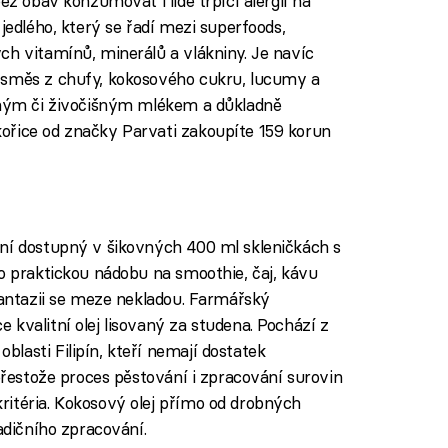
ez obav konzumovat i lidé trpící alergií na
jedlého, který se řadí mezi superfoods,
ch vitamínů, minerálů a vlákniny. Je navíc
 směs z chufy, kokosového cukru, lucumy a
inným či živočišným mlékem a důkladně
ořice od značky Parvati zakoupíte 159 korun
yní dostupný v šikovných 400 ml skleničkách s
ko praktickou nádobu na smoothie, čaj, kávu
Fantazii se meze nekladou. Farmářský
e kvalitní olej lisovaný za studena. Pochází z
lasti Filipín, kteří nemají dostatek
 přestože proces pěstování i zpracování surovin
itéria. Kokosový olej přímo od drobných
adičního zpracování.