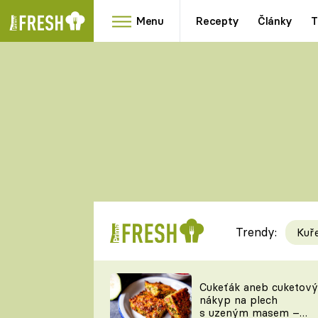
Menu
Recepty
Články
T
Oblíbené
Přílohy
recepty
HRANOLKY
HOUBY
KNEDLÍKY
DÝNĚ
KAŠE
RYCHLOVKY
Trendy:
Kuř
Populární
Videorecept
Cukeťák aneb cuketový
nákyp na plech
kuchaři
s uzeným masem –
TEĎ VAŘÍ ŠÉF!