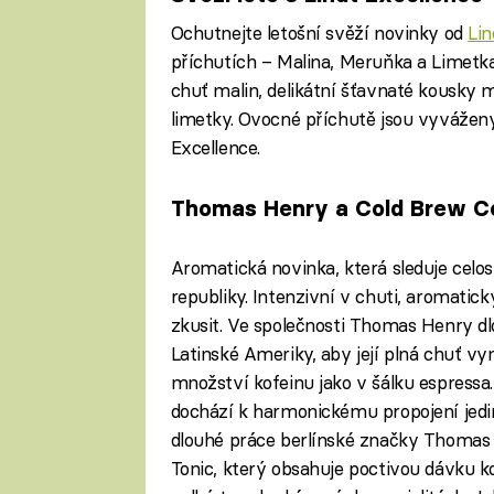
Ochutnejte letošní svěží novinky od
Lin
příchutích – Malina, Meruňka a Limetka
chuť malin, delikátní šťavnaté kousky
limetky. Ovocné příchutě jsou vyváženy
Excellence.
Thomas Henry a Cold Brew C
Aromatická novinka, která sleduje celo
republiky. Intenzivní v chuti, aromatic
zkusit. Ve společnosti Thomas Henry dl
Latinské Ameriky, aby její plná chuť vyn
množství kofeinu jako v šálku espressa.
dochází k harmonickému propojení jedi
dlouhé práce berlínské značky Thomas
Tonic, který obsahuje poctivou dávku k