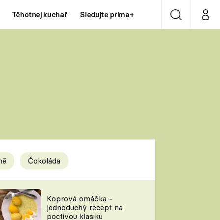
Těhotnej kuchař
Sledujte prima+
Vyhledávání
Můj p
Prima+
Y
CNN Prima NEWS
Prima ZOOM
ÍDLA
Prima LIVING
Prima Ženy
ně
Čokoláda
Prima LAJK
y
Koprová omáčka -
jednoduchý recept na
Sledujte nás
poctivou klasiku