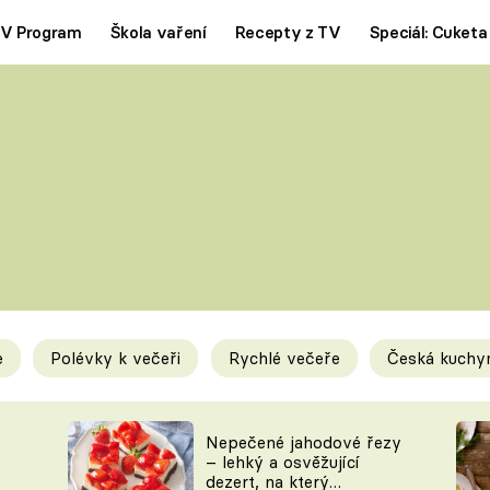
V Program
Škola vaření
Recepty z TV
Speciál: Cuketa
Polévky
Saláty
ČESKÁ KLASIKA
TĚSTOVIN
SILNÉ VÝVARY
SLADKÉ
KRÉMOVÉ
BEZMASÁ J
e
Polévky k večeři
Rychlé večeře
Česká kuchy
y
Tipy a triky
Novink
Nepečené jahodové řezy
– lehký a osvěžující
dezert, na který
KAM ZA JÍDLEM
BLOG