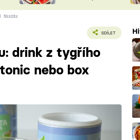
nepotřebujete troubu
ŠÉFREDAK
VYCHYTÁVKY
í
Novinky
SOUTĚŽ FR
NA NÁKUPECH
ČASOPIS
Hi
SDÍLET
: drink z tygřího
 tonic nebo box