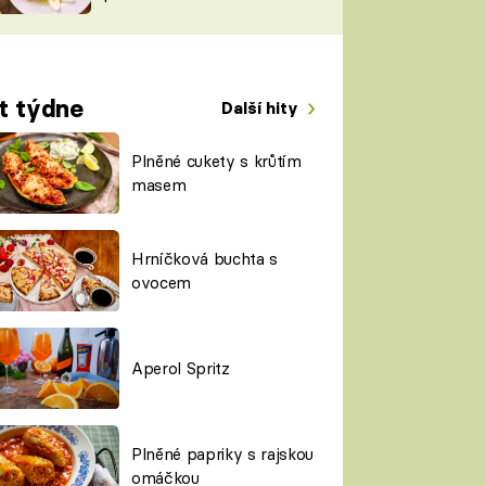
TORKY
ESH
t týdne
Další hity
Plněné cukety s krůtím
masem
Hrníčková buchta s
ovocem
Aperol Spritz
Plněné papriky s rajskou
omáčkou