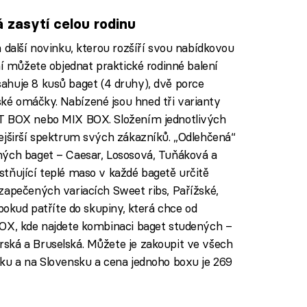
 zasytí celou rodinu
 další novinku, kterou rozšíří svou nabídkovou
ní můžete objednat praktické rodinné balení
ahuje 8 kusů baget (4 druhy), dvě porce
é omáčky. Nabízené jsou hned tři varianty
AT BOX nebo MIX BOX. Složením jednotlivých
ejširší spektrum svých zákazníků. „Odlehčená“
ných baget – Caesar, Lososová, Tuňáková a
tňující teplé maso v každé bagetě určitě
zapečených variacích Sweet ribs, Pařížské,
 pokud patříte do skupiny, která chce od
BOX, kde najdete kombinaci baget studených –
ská a Bruselská. Můžete je zakoupit ve všech
ku a na Slovensku a cena jednoho boxu je 269