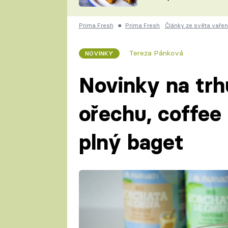
skvělý způsob, jak
ZDENĚK
zpracovat přerostlé
ČESKO NA TALÍŘI
cukety
POHLREICH
Prima Fresh
■
Prima Fresh
Články ze světa vařen
KAROLÍNA,
JAROSLAV SAPÍK
DOMÁCÍ
Tereza Pánková
NOVINKY
KUCHAŘKA
KAROLÍNA
KAMBERSKÁ
Novinky na trhu
ořechu, coffee
plný baget