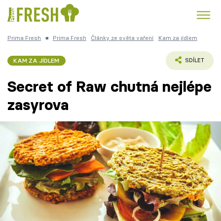
Prima Fresh
■
Prima Fresh
Články ze světa vaření
Kam za jídlem
Kuře
Polévky k večeři
Rychlé večeře
Trendy:
KAM ZA JÍDLEM
SDÍLET
Česká kuchyně
Čokoláda
Secret of Raw chutná nejlépe
zasyrova
Témata
Recepty
Články
TV Program