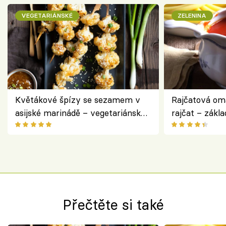
VEGETARIÁNSKÉ
ZELENINA
Květákové špízy se sezamem v
Rajčatová om
asijské marinádě – vegetariánská
rajčat – zákla
chuťovka z grilu
Přečtěte si také