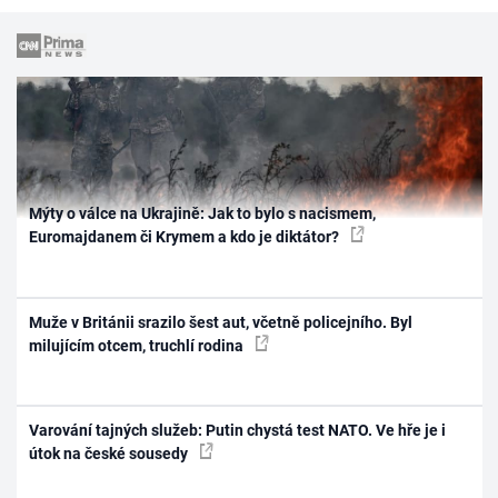
Mýty o válce na Ukrajině: Jak to bylo s nacismem,
Euromajdanem či Krymem a kdo je diktátor?
Muže v Británii srazilo šest aut, včetně policejního. Byl
milujícím otcem, truchlí rodina
Varování tajných služeb: Putin chystá test NATO. Ve hře je i
útok na české sousedy