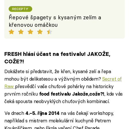
RECEPTY
Řepové špagety s kysaným zelím a
křenovou omáčkou
FRESH hlásí účast na festivalu! JAKOŽE,
COŽE?!
Dokážete si představit, že křen, kysané zelí a řepa
mohou být delikatesou a výživným obědem?
Secret of
Raw
přesvědčí vaše chuťové pohárky na historicky
prvním ročníku
, kde vás
food festivalu Jakože,cože?!
čeká spousta neobvyklých chuťových kombinací.
Ve dnech
na vás čekají workshopy,
4.–5. října 2014
například s mistrem molekulární kuchyně Petrem
Koukolíčkem, nebo škola vaření Chef Parade,