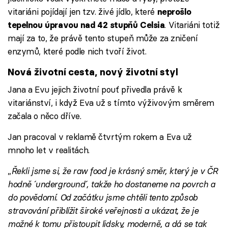
vitariáni pojídají jen tzv. živé jídlo, které
neprošlo
. Vitariáni totiž
tepelnou úpravou nad 42 stupňů Celsia
mají za to, že právě tento stupeň může za zničení
enzymů, které podle nich tvoří život.
Nová životní cesta, nový životní styl
Jana a Evu jejich životní pouť přivedla právě k
vitariánství, i když Eva už s tímto výživovým směrem
začala o něco dříve.
Jan pracoval v reklamě čtvrtým rokem a Eva už
mnoho let v realitách.
„
Řekli jsme si, že raw food je krásný směr, který je v ČR
hodně ´underground´, takže ho dostaneme na povrch a
do povědomí. Od začátku jsme chtěli tento způsob
stravování přiblížit široké veřejnosti a ukázat, že je
možné k tomu přistoupit lidsky, moderně, a dá se tak