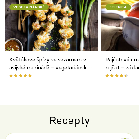
VEGETARIÁNSKÉ
ZELENINA
Květákové špízy se sezamem v
Rajčatová om
asijské marinádě – vegetariánská
rajčat – zákla
chuťovka z grilu
Recepty