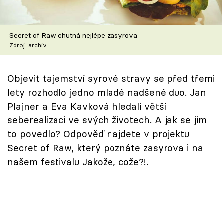
Škola vaření
Recepty z TV
Secret of Raw chutná nejlépe zasyrova
Zdroj: archiv
Speciál: Cuketa
Objevit tajemství syrové stravy se před třemi
Těhotnej kuchař
lety rozhodlo jedno mladé nadšené duo. Jan
Plajner a Eva Kavková hledali větší
Sledujte prima+
seberealizaci ve svých životech. A jak se jim
to povedlo? Odpověď najdete v projektu
Přihlášení
Secret of Raw, který poznáte zasyrova i na
našem festivalu Jakože, cože?!.
Sledujte nás