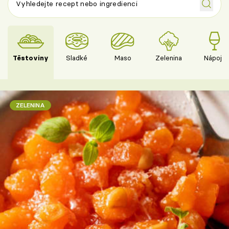
Těstoviny
Sladké
Maso
Zelenina
Nápoje
ZELENINA