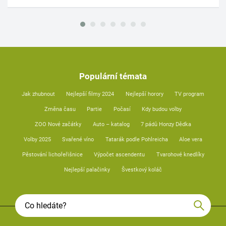
Populární témata
Jak zhubnout
Nejlepší filmy 2024
Nejlepší horory
TV program
Změna času
Partie
Počasí
Kdy budou volby
ZOO Nové začátky
Auto – katalog
7 pádů Honzy Dědka
Volby 2025
Svařené víno
Tatarák podle Pohlreicha
Aloe vera
Pěstování lichořeřišnice
Výpočet ascendentu
Tvarohové knedlíky
Nejlepší palačinky
Švestkový koláč