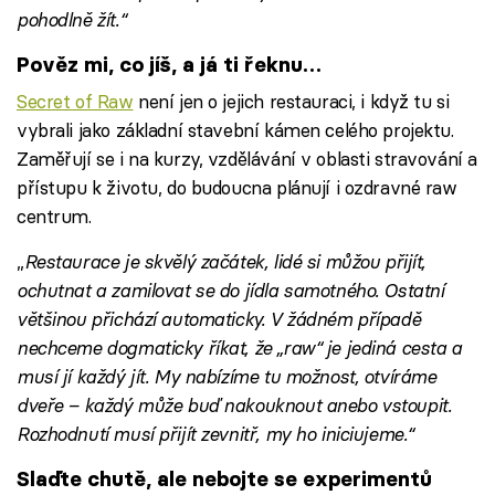
pohodlně žít.“
Pověz mi, co jíš, a já ti řeknu…
Secret of Raw
není jen o jejich restauraci, i když tu si
vybrali jako základní stavební kámen celého projektu.
Zaměřují se i na kurzy, vzdělávání v oblasti stravování a
přístupu k životu, do budoucna plánují i ozdravné raw
centrum.
„
Restaurace je skvělý začátek, lidé si můžou přijít,
ochutnat a zamilovat se do jídla samotného. Ostatní
většinou přichází automaticky. V žádném případě
nechceme dogmaticky říkat, že „raw“ je jediná cesta a
musí jí každý jít. My nabízíme tu možnost, otvíráme
dveře – každý může buď nakouknout anebo vstoupit.
Rozhodnutí musí přijít zevnitř, my ho iniciujeme.“
Slaďte chutě, ale nebojte se experimentů