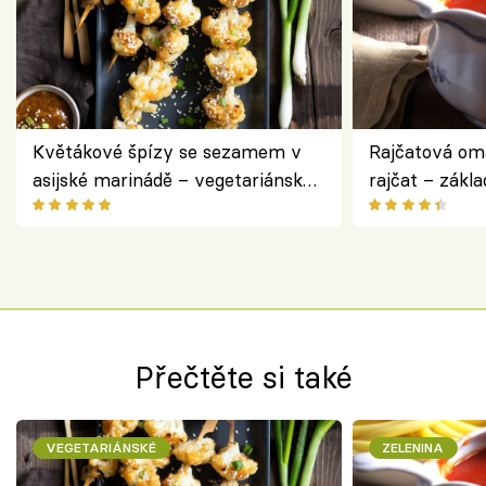
Květákové špízy se sezamem v
Rajčatová om
asijské marinádě – vegetariánská
rajčat – zákla
chuťovka z grilu
Přečtěte si také
VEGETARIÁNSKÉ
ZELENINA