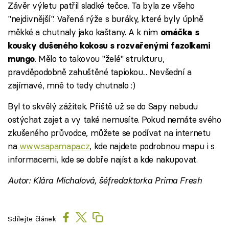
Závěr výletu patřil sladké tečce. Ta byla ze všeho
"nejdivnější". Vařená rýže s buráky, které byly úplně
měkké a chutnaly jako kaštany. A k nim
omáčka s
kousky dušeného kokosu s rozvařenými fazolkami
. Mělo to takovou "želé" strukturu,
mungo
pravděpodobně zahuštěné tapiokou... Nevšední a
zajímavé, mně to tedy chutnalo :)
Byl to skvělý zážitek. Příště už se do Sapy nebudu
ostýchat zajet a vy také nemusíte. Pokud nemáte svého
zkušeného průvodce, můžete se podívat na internetu
na
www.sapamapa.cz
, kde najdete podrobnou mapu i s
informacemi, kde se dobře najíst a kde nakupovat.
Autor: Klára Michalová, šéfredaktorka Prima Fresh
Sdílejte článek