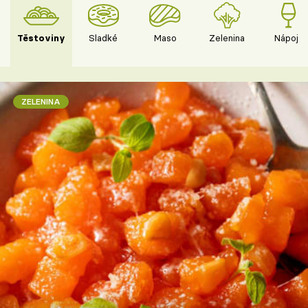
Těstoviny
Sladké
Maso
Zelenina
Nápoje
ZELENINA