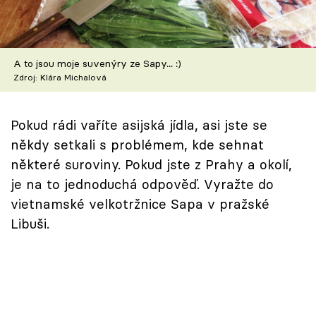
Škola vaření
Recepty z TV
A to jsou moje suvenýry ze Sapy... :)
Zdroj: Klára Michalová
Speciál: Cuketa
Těhotnej kuchař
Pokud rádi vaříte asijská jídla, asi jste se
někdy setkali s problémem, kde sehnat
Sledujte prima+
některé suroviny. Pokud jste z Prahy a okolí,
je na to jednoduchá odpověď. Vyražte do
Přihlášení
vietnamské velkotržnice Sapa v pražské
Libuši.
Sledujte nás