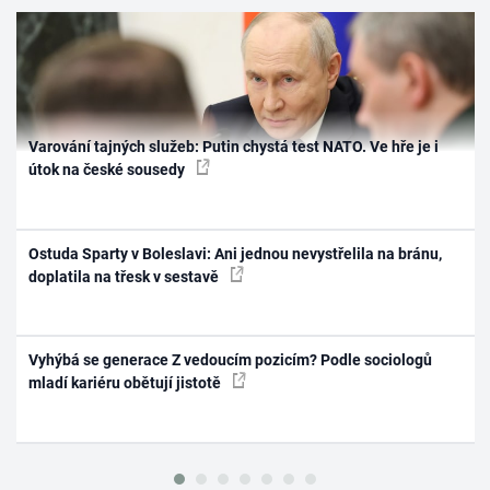
Varování tajných služeb: Putin chystá test NATO. Ve hře je i
útok na české sousedy
Ostuda Sparty v Boleslavi: Ani jednou nevystřelila na bránu,
doplatila na třesk v sestavě
Vyhýbá se generace Z vedoucím pozicím? Podle sociologů
mladí kariéru obětují jistotě