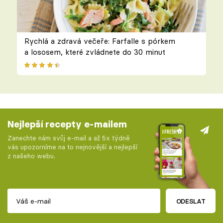
Rychlá a zdravá večeře: Farfalle s pórkem
a lososem, které zvládnete do 30 minut
Nejlepší recepty e-mailem
Zanechte nám svůj e-mail a až 5x týdně
vás upozorníme na to nejnovější a nejlepší
z našeho webu.
ODESLAT