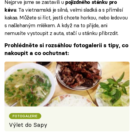
Nejprve jsme se zastavili u
pojízdného stánku pro
. Ta vietnamská je silná, velmi sladká a s příměsí
kávu
kakaa. Můžete si říct, jestli chcete horkou, nebo ledovou
s našlehaným mlékem. A když na to přijde, ani
nemusíte vystoupit z auta, stačí u stánku přibrzdit.
Prohlédněte si rozsáhlou fotogalerii s tipy, co
nakoupit a co ochutnat:
FOTOGALERIE
Výlet do Sapy