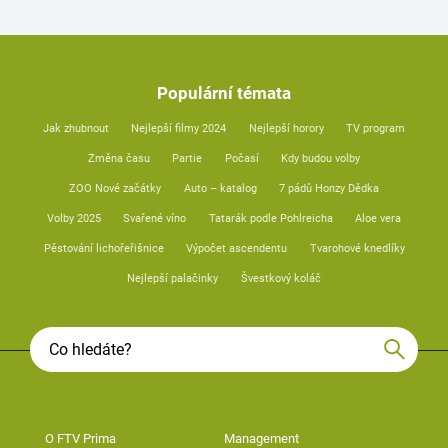
Populární témata
Jak zhubnout
Nejlepší filmy 2024
Nejlepší horory
TV program
Změna času
Partie
Počasí
Kdy budou volby
ZOO Nové začátky
Auto – katalog
7 pádů Honzy Dědka
Volby 2025
Svařené víno
Tatarák podle Pohlreicha
Aloe vera
Pěstování lichořeřišnice
Výpočet ascendentu
Tvarohové knedlíky
Nejlepší palačinky
Švestkový koláč
O FTV Prima
Management