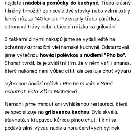
najdete i
. Třeba krásný
nádobí a pomůcky do kuchyně
hliněný hmoždíř za necelé dvě stovky nebo velmi ostrý
lehký nůž za 140 korun. Překvapily třeba párátka z
citronové trávy nebo otáčecí mřížka na grilování.
S taškami plnými nákupů jsme se vydali ještě na
ochutnávku tradiční vietnamské kuchyně. Odstartovali
jsme výtečnou
.
hovězí polévkou s nudlemi "Pho bo"
Shahaf tvrdil, že je zvláštní tím, že v něm vaří i ananas,
který nakonec není vůbec cítit, ale zesiluje chuť vývaru.
Výbornou hovězí polévku Pho bo musíte v Sapě
ochutnat. Foto: Klára Michalová
Nemohli jsme minout ani vyhlášenou restauraci, která
se specializuje na
. Byla skvělá,
grilovanou kachnu
šťavnatá, s křupavou kůrkou plnou chuti. I k ní se
podává silný vývar, nudle a hora čerstvých bylinek.