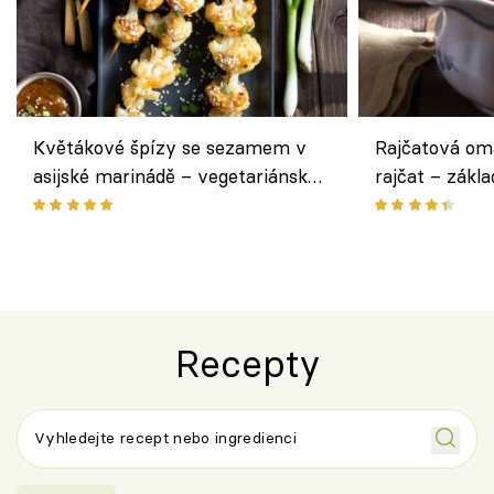
Květákové špízy se sezamem v
Rajčatová om
asijské marinádě – vegetariánská
rajčat – zákla
chuťovka z grilu
Recepty