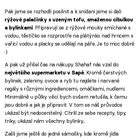
Pak jsme se rozhodli posilnit a k snídani jsme si dali
rýžové palačinky s uzeným tofu, smaženou cibulkou
. Připravují se z rýžové mouky smíchané s
a bylinkami
vodou, těstíčko se rozprostře na plátýnko nad hrncem s
vařicí vodou a placky se udělají na páře. Je to moc dobré
:)
A pak už přišel čas na nákupy. Shahaf nás vzal do
. Kromě čerstvých
největšího supermarketu v Sapě
bylinek, zeleniny, ovoce a ryb tu najdete i narvané
regály s různými ingrediencemi, omáčkami, nudlemi.
Minimálně u půlky věcí bych ovšem netušila, k čemu
jsou dobré a jak je připravit. V tom se náš průvodce
ukázal být nedocenitelný. Chrlil ze sebe recepty, tipy,
triky, ukázal nám všechny bylinky...
Zašli jsme ještě do jedné sámošky, kde kromě jídla