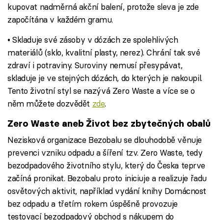
kupovat nadměrná akční balení, protože sleva je zde
započítána v každém gramu.
• Skladuje své zásoby v dózách ze spolehlivých
materiálů (sklo, kvalitní plasty, nerez). Chrání tak své
zdraví i potraviny. Suroviny nemusí přesypávat,
skladuje je ve stejných dózách, do kterých je nakoupil.
Tento životní styl se nazývá Zero Waste a více se o
něm můžete dozvědět
zde
.
Zero Waste aneb Život bez zbytečných obalů
Nezisková organizace Bezobalu se dlouhodobě věnuje
prevenci vzniku odpadu a šíření tzv. Zero Waste, tedy
bezodpadového životního stylu, který do Česka teprve
začíná pronikat. Bezobalu proto iniciuje a realizuje řadu
osvětových aktivit, například vydání knihy Domácnost
bez odpadu a třetím rokem úspěšně provozuje
testovací bezodpadový obchod s nákupem do