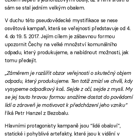
sám se stal jedním velkým obalem.
V duchu této pseudovědecké mystifikace se nese
osvětová kampaň, která se veřejnosti představuje od 4.
4. do 19. 5. 2017. Jejím cílem je zábavnou formou
upozornit Čechy na velké množství komunálního
odpadu, který produkujeme, a nabídnout možnosti, jak
tomu předejít.
„Záměrem je rozšířit obzor veřejnosti o skutečný objem
odpadu, který produkujeme. Ten totiž zmizí ve chvíli, kdy
vysypeme odpadkový koš. Sejde z očí, sejde z mysli. My
se jej touto hravou formou snažíme dostat do povědomí
lidí a zároveň je motivovat k předcházení jeho vzniku“
říká Petr Hanzel z Bezobalu.
Hlavními protagonisty kampaně jsou “lidé obaloví”,
statické i pohyblivé artefakty, které jsou k vidění v