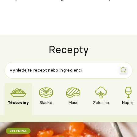
chuťovka z grilu
Recepty
Těstoviny
Sladké
Maso
Zelenina
Nápoje
ZELENINA