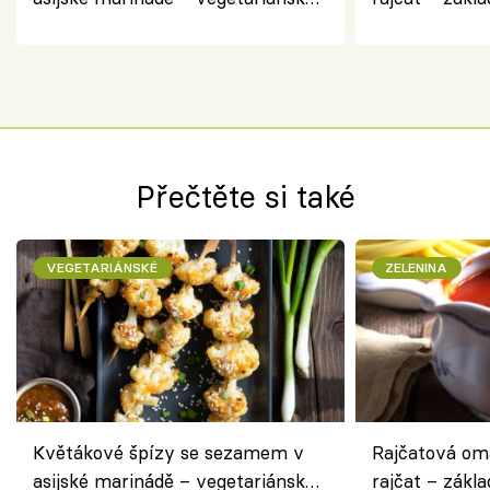
chuťovka z grilu
Přečtěte si také
VEGETARIÁNSKÉ
ZELENINA
Květákové špízy se sezamem v
Rajčatová om
asijské marinádě – vegetariánská
rajčat – zákla