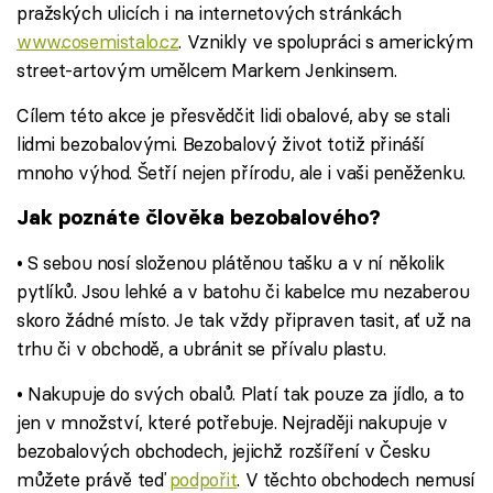
pražských ulicích i na internetových stránkách
www.cosemistalo.cz
. Vznikly ve spolupráci s americkým
street-artovým umělcem Markem Jenkinsem.
Cílem této akce je přesvědčit lidi obalové, aby se stali
lidmi bezobalovými. Bezobalový život totiž přináší
mnoho výhod. Šetří nejen přírodu, ale i vaši peněženku.
Jak poznáte člověka bezobalového?
• S sebou nosí složenou plátěnou tašku a v ní několik
pytlíků. Jsou lehké a v batohu či kabelce mu nezaberou
skoro žádné místo. Je tak vždy připraven tasit, ať už na
trhu či v obchodě, a ubránit se přívalu plastu.
• Nakupuje do svých obalů. Platí tak pouze za jídlo, a to
jen v množství, které potřebuje. Nejraději nakupuje v
bezobalových obchodech, jejichž rozšíření v Česku
můžete právě teď
podpořit
. V těchto obchodech nemusí