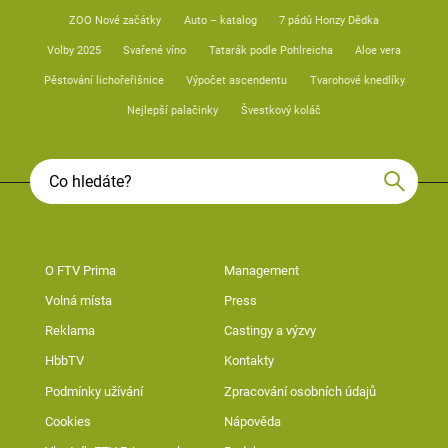
ZOO Nové začátky
Auto – katalog
7 pádů Honzy Dědka
Volby 2025
Svařené víno
Tatarák podle Pohlreicha
Aloe vera
Pěstování lichořeřišnice
Výpočet ascendentu
Tvarohové knedlíky
Nejlepší palačinky
Švestkový koláč
O FTV Prima
Management
Volná místa
Press
Reklama
Castingy a výzvy
HbbTV
Kontakty
Podmínky užívání
Zpracování osobních údajů
Cookies
Nápověda