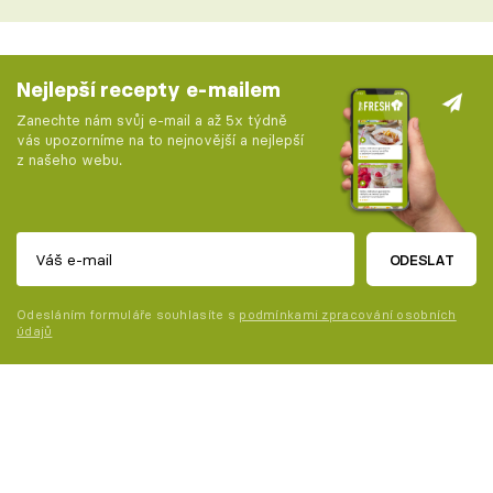
Nejlepší recepty e-mailem
Zanechte nám svůj e-mail a až 5x týdně
vás upozorníme na to nejnovější a nejlepší
z našeho webu.
ODESLAT
Odesláním formuláře souhlasíte s
podmínkami zpracování osobních
údajů