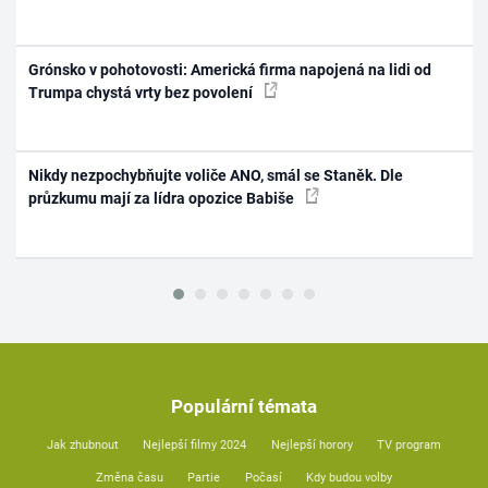
Grónsko v pohotovosti: Americká firma napojená na lidi od
Trumpa chystá vrty bez povolení
Nikdy nezpochybňujte voliče ANO, smál se Staněk. Dle
průzkumu mají za lídra opozice Babiše
Populární témata
Jak zhubnout
Nejlepší filmy 2024
Nejlepší horory
TV program
Změna času
Partie
Počasí
Kdy budou volby