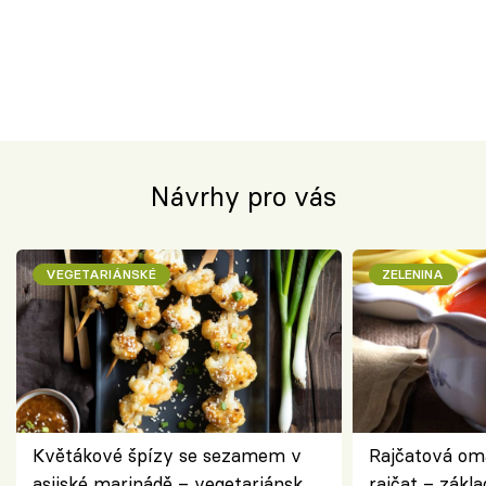
Návrhy pro vás
VEGETARIÁNSKÉ
ZELENINA
Květákové špízy se sezamem v
Rajčatová om
asijské marinádě – vegetariánská
rajčat – zákla