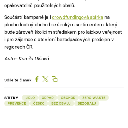
opakovatelně použitelných obalů.
Součástí kampaně je i
crowdfundingová sbírka
na
plnohodnotný obchod se širokým sortimentem, který
bude zároveň školicím střediskem pro laickou veřejnost
i pro zájemce o otevření bezodpadových prodejen v
regionech ČR.
Autor: Kamila Ulčová
Sdílejte článek
ŠTÍTKY
JÍDLO
ODPAD
OBCHOD
ZERO WASTE
PREVENCE
ČESKO
BEZ OBALU
BEZOBALU