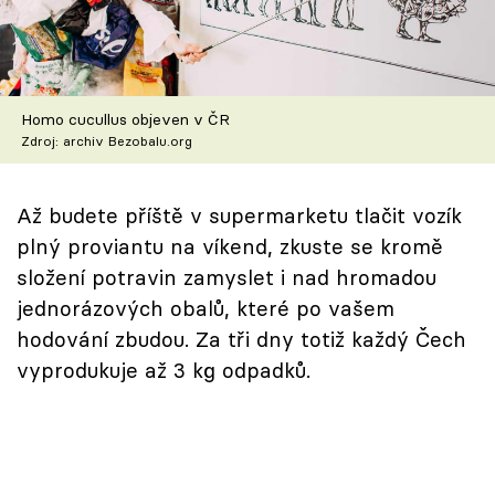
Škola vaření
Recepty z TV
Homo cucullus objeven v ČR
Speciál: Cuketa
Zdroj: archiv Bezobalu.org
Těhotnej kuchař
Až budete příště v supermarketu tlačit vozík
Sledujte prima+
plný proviantu na víkend, zkuste se kromě
složení potravin zamyslet i nad hromadou
Přihlášení
jednorázových obalů, které po vašem
hodování zbudou. Za tři dny totiž každý Čech
vyprodukuje až 3 kg odpadků.
Sledujte nás