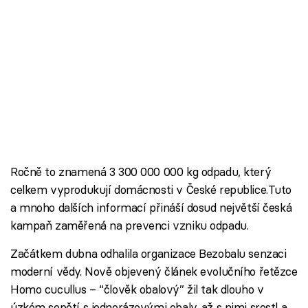
Ročně to znamená 3 300 000 000 kg odpadu, který
celkem vyprodukují domácnosti v České republice.Tuto
a mnoho dalších informací přináší dosud největší česká
kampaň zaměřená na prevenci vzniku odpadu.
Začátkem dubna odhalila organizace Bezobalu senzaci
moderní vědy. Nově objevený článek evolučního řetězce
Homo cucullus – “člověk obalový” žil tak dlouho v
úzkém sepětí s jednorázovými obaly, až s nimi srostl a