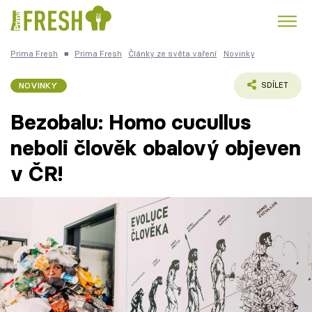
Prima Fresh
■
Prima Fresh
Články ze světa vaření
Novinky
Kuře
Polévky k večeři
Rychlé večeře
Trendy:
NOVINKY
SDÍLET
Česká kuchyně
Čokoláda
Bezobalu: Homo cucullus
neboli člověk obalový objeven
v ČR!
Témata
Recepty
Články
TV Program