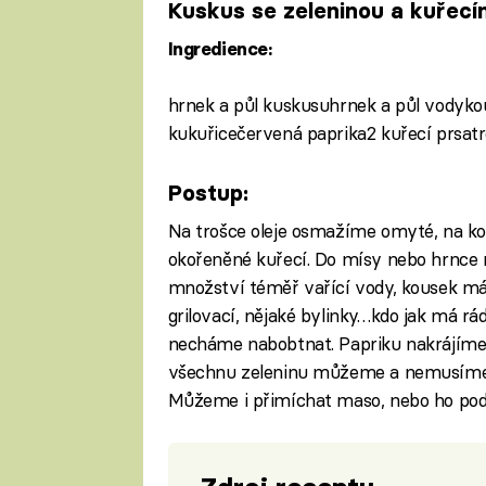
Kuskus se zeleninou a kuřec
Ingredience:
hrnek a půl kuskusuhrnek a půl vodyko
kukuřicečervená paprika2 kuřecí prsatro
Postup:
Na trošce oleje osmažíme omyté, na kos
okořeněné kuřecí. Do mísy nebo hrnce
množství téměř vařící vody, kousek másl
grilovací, nějaké bylinky…kdo jak má r
necháme nabobtnat. Papriku nakrájíme 
všechnu zeleninu můžeme a nemusíme 
Můžeme i přimíchat maso, nebo ho pod