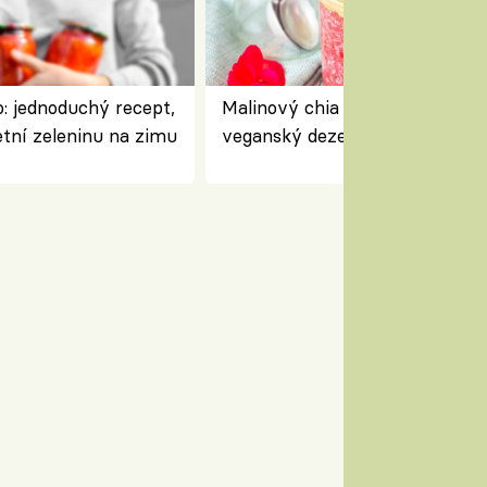
: jednoduchý recept,
Malinový chia pudink s kokose
etní zeleninu na zimu
veganský dezert plný ovoce a
ořechů