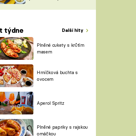
TORKY
ESH
t týdne
Další hity
Plněné cukety s krůtím
masem
Hrníčková buchta s
ovocem
Aperol Spritz
Plněné papriky s rajskou
omáčkou