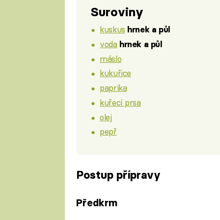
Suroviny
kuskus
hrnek a půl
voda
hrnek a půl
máslo
kukuřice
paprika
kuřecí prsa
olej
pepř
Postup přípravy
Předkrm