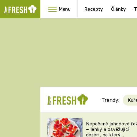
Menu
Recepty
Články
T
Oblíbené
Přílohy
recepty
HRANOLKY
HOUBY
KNEDLÍKY
DÝNĚ
KAŠE
RYCHLOVKY
Trendy:
Kuř
Populární
Videorecept
Nepečené jahodové ře
– lehký a osvěžující
kuchaři
dezert, na který
TEĎ VAŘÍ ŠÉF!