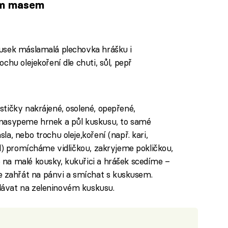
ím masem
usek máslamalá plechovka hrášku i
chu olejekoření dle chuti, sůl, pepř
tičky nakrájené, osolené, opepřené,
 nasypeme hrnek a půl kuskusu, to samé
a, nebo trochu oleje,koření (např. kari,
ád) promícháme vidličkou, zakryjeme pokličkou,
na malé kousky, kukuřici a hrášek scedíme –
zahřát na pánvi a smíchat s kuskusem.
ávat na zeleninovém kuskusu.