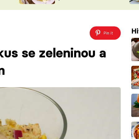
ŠÉFREDAK
VYCHYTÁVKY
SOUTĚŽ FR
NA NÁKUPECH
ČASOPIS
Hi
Pin it
kus se zeleninou a
m