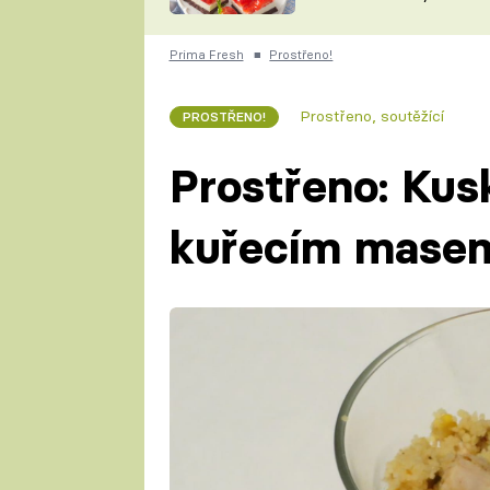
nepotřebujete troubu
ZDENĚK
ČESKO NA TALÍŘI
POHLREICH
Prima Fresh
■
Prostřeno!
KAROLÍNA,
JAROSLAV SAPÍK
DOMÁCÍ
Prostřeno, soutěžící
PROSTŘENO!
KUCHAŘKA
KAROLÍNA
KAMBERSKÁ
Prostřeno: Kus
kuřecím mase