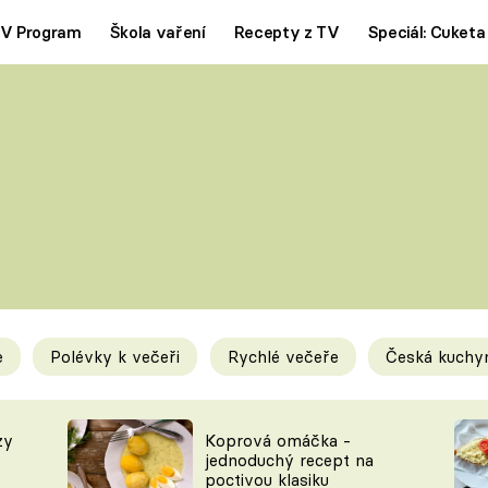
V Program
Škola vaření
Recepty z TV
Speciál: Cuketa
Polévky
Saláty
ČESKÁ KLASIKA
TĚSTOVIN
SILNÉ VÝVARY
SLADKÉ
KRÉMOVÉ
BEZMASÁ J
e
Polévky k večeři
Rychlé večeře
Česká kuchy
y
Tipy a triky
Novink
zy
Koprová omáčka -
jednoduchý recept na
poctivou klasiku
KAM ZA JÍDLEM
BLOG