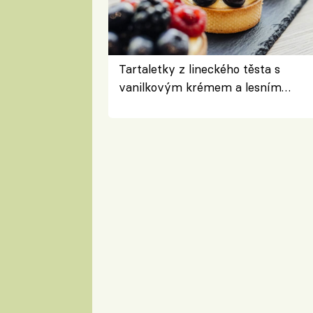
Tartaletky z lineckého těsta s
vanilkovým krémem a lesním
ovocem podle Bread Society