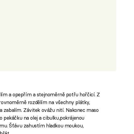
olím a opepřím a stejnoměrně potřu hořčicí. Z
 rovnoměrně rozdělím na všechny plátky,
 a zabalím. Závitek ovážu nití. Nakonec maso
 pekáčku na olej a cibulku,pokrájenou
yjmu. Šťávu zahustím hladkou moukou,
hřát.