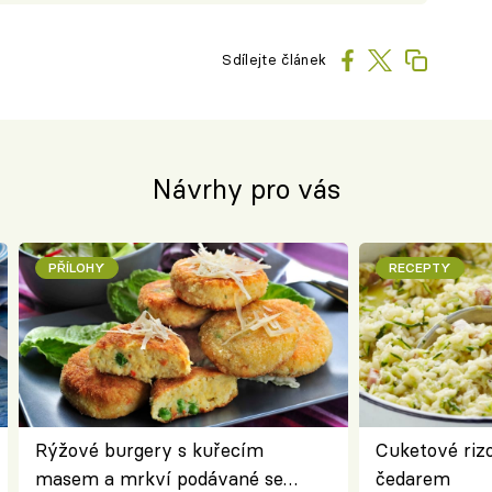
Sdílejte článek
Návrhy pro vás
PŘÍLOHY
RECEPTY
Rýžové burgery s kuřecím
Cuketové rizo
masem a mrkví podávané se
čedarem