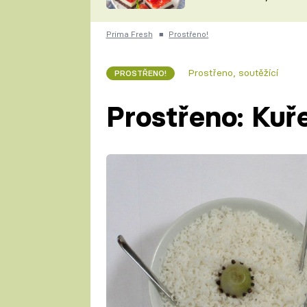
nepotřebujete troubu
ZDENĚK
ČESKO NA TALÍŘI
POHLREICH
Prima Fresh
■
Prostřeno!
KAROLÍNA,
JAROSLAV SAPÍK
DOMÁCÍ
Prostřeno, soutěžící
PROSTŘENO!
KUCHAŘKA
KAROLÍNA
KAMBERSKÁ
Prostřeno: Kuře