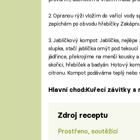
2. Opranou rýži vložím do vařící vody sp
zapíchám po obvodu hřebíčky. Zakápnu 
3. Jablíčkový kompot: Jablíčka, nejlép
slupka, stačí jablíčka omýt pod tekouc
jádřince, překrojíme na menší kousky a
skořici, hřebíček a badyán. Hotový ko
citronu. Kompot podáváme teplý nebo v
Hlavní chod:Kuřecí závitky s 
Zdroj receptu
Prostřeno, soutěžící