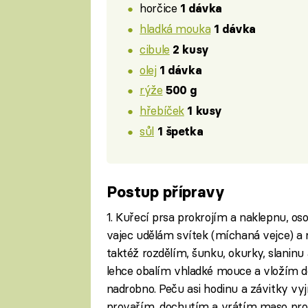
horčice
1 dávka
hladká mouka
1 dávka
cibule
2 kusy
olej
1 dávka
rýže
500 g
hřebíček
1 kusy
sůl
1 špetka
Postup přípravy
1. Kuřecí prsa prokrojím a naklepnu, os
vajec udělám svítek (míchaná vejce) a
taktéž rozdělím, šunku, okurky, slaninu
lehce obalím vhladké mouce a vložím do
nadrobno. Peču asi hodinu a závitky v
provařím, dochutím a vrátím maso pro