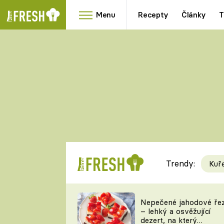
Menu
Recepty
Články
T
Oblíbené
Přílohy
recepty
HRANOLKY
HOUBY
KNEDLÍKY
DÝNĚ
KAŠE
RYCHLOVKY
Trendy:
Kuř
Populární
Videorecept
Nepečené jahodové ře
– lehký a osvěžující
kuchaři
dezert, na který
TEĎ VAŘÍ ŠÉF!