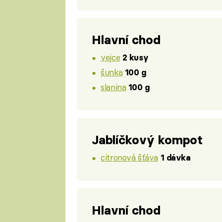
Hlavní chod
vejce
2 kusy
šunka
100 g
slanina
100 g
Jablíčkový kompot
citronová šťáva
1 dávka
Hlavní chod