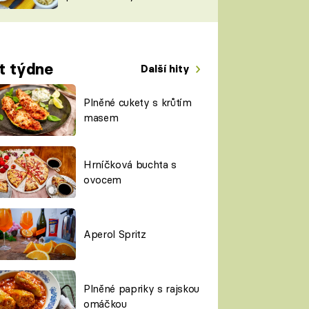
TORKY
ESH
t týdne
Další hity
Plněné cukety s krůtím
masem
Hrníčková buchta s
ovocem
Aperol Spritz
Plněné papriky s rajskou
omáčkou