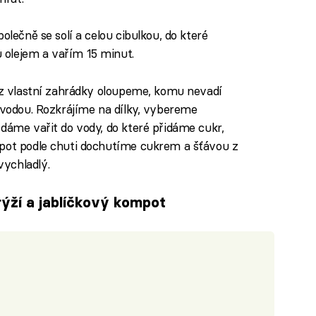
olečně se solí a celou cibulkou, do které
olejem a vařím 15 minut.
e z vlastní zahrádky oloupeme, komu nevadí
í vodou. Rozkrájíme na dílky, vybereme
 dáme vařit do vody, do které přidáme cukr,
mpot podle chuti dochutíme cukrem a šťávou z
ychladlý.
rýží a jablíčkový kompot