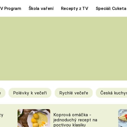
V Program
Škola vaření
Recepty z TV
Speciál: Cuketa
Polévky
Saláty
ČESKÁ KLASIKA
TĚSTOVIN
SILNÉ VÝVARY
SLADKÉ
KRÉMOVÉ
BEZMASÁ J
e
Polévky k večeři
Rychlé večeře
Česká kuchy
y
Tipy a triky
Novink
zy
Koprová omáčka -
jednoduchý recept na
poctivou klasiku
KAM ZA JÍDLEM
BLOG