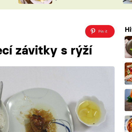
ŠÉFREDAK
VYCHYTÁVKY
SOUTĚŽ FR
NA NÁKUPECH
ČASOPIS
Hi
Pin it
cí závitky s rýží