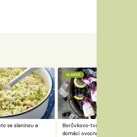
SLADKÉ
to se slaninou a
Borůvkovo-tvarohové nanuky 
domácí ovocná zmrzlina na dř