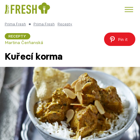
Prima Fresh
■
Prima Fresh
Recepty
Kuře
Polévky k večeři
Rychlé večeře
Trendy:
RECEPTY
Pin it
Martina Čerňanská
Česká kuchyně
Čokoláda
Kuřecí korma
Témata
Recepty
Články
TV Program