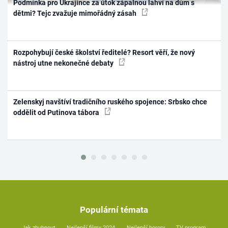
Podmínka pro Ukrajince za útok zápalnou lahví na dům s
dětmi? Tejc zvažuje mimořádný zásah
Rozpohybují české školství ředitelé? Resort věří, že nový
nástroj utne nekonečné debaty
Zelenskyj navštíví tradičního ruského spojence: Srbsko chce
oddělit od Putinova tábora
Populární témata
Jak zhubnout
Nejlepší filmy 2024
Nejlepší horory
TV program