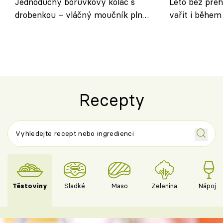
Jednoduchý borůvkový koláč s
Léto bez přeh
drobenkou – vláčný moučník plný
vařit i během
ovoce
Recepty
Těstoviny
Sladké
Maso
Zelenina
Nápoje