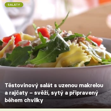
SALÁTY
Těstovinový salát s uzenou makrelou
a rajčaty – svěží, sytý a připravený
během chvilky