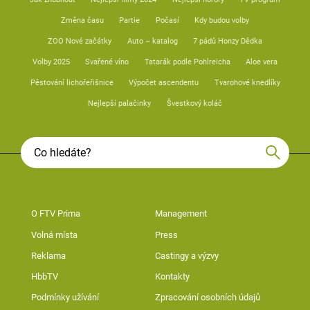
Změna času
Partie
Počasí
Kdy budou volby
ZOO Nové začátky
Auto – katalog
7 pádů Honzy Dědka
Volby 2025
Svařené víno
Tatarák podle Pohlreicha
Aloe vera
Pěstování lichořeřišnice
Výpočet ascendentu
Tvarohové knedlíky
Nejlepší palačinky
Švestkový koláč
O FTV Prima
Management
Volná místa
Press
Reklama
Castingy a výzvy
HbbTV
Kontakty
Podmínky užívání
Zpracování osobních údajů