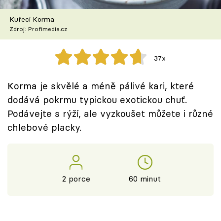
Škola vaření
Kuřecí Korma
Zdroj: Profimedia.cz
Recepty z TV
Speciál: Cuketa
37x
Těhotnej kuchař
Korma je skvělé a méně pálivé kari, které
dodává pokrmu typickou exotickou chuť.
Sledujte prima+
Podávejte s rýží, ale vyzkoušet můžete i různé
chlebové placky.
Přihlášení
Sledujte nás
2 porce
60 minut