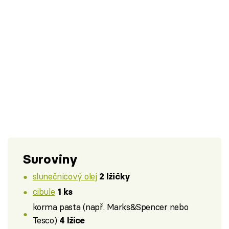
Suroviny
slunečnicový olej
2 lžičky
cibule
1 ks
korma pasta (např. Marks&Spencer nebo
Tesco)
4 lžíce