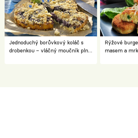
Jednoduchý borůvkový koláč s
Rýžové burge
drobenkou – vláčný moučník plný
masem a mrk
ovoce
salátem – leh